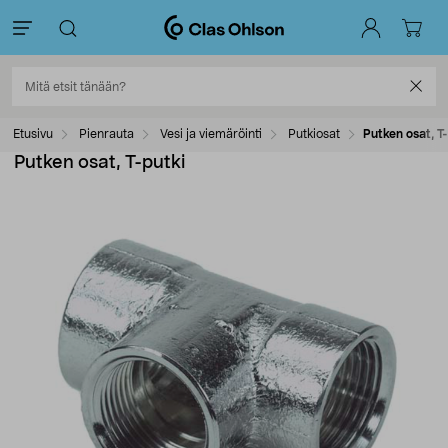
Etusivu
Pienrauta
Vesi ja viemäröinti
Putkiosat
Putken osat, T
Putken osat, T-putki