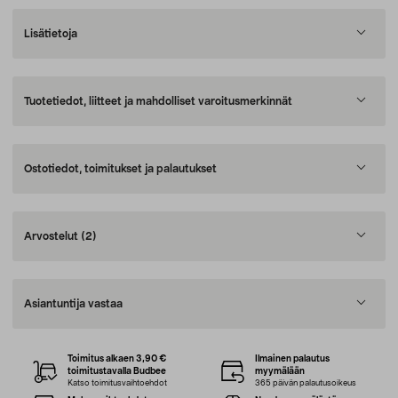
Lisätietoja
Tuotetiedot, liitteet ja mahdolliset varoitusmerkinnät
Ostotiedot, toimitukset ja palautukset
Arvostelut
(2)
Asiantuntija vastaa
Toimitus alkaen 3,90 €
Ilmainen palautus
toimitustavalla Budbee
myymälään
Katso toimitusvaihtoehdot
365 päivän palautusoikeus