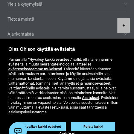
Yleisiä kysymyksiä
Tietoa meistä
Product
+
quantity
Ajankohtaista
Clas Ohlson käyttää evästeitä
Muut yrityksemme
Painamalla
”Hyväksy kaikki evästeet”
sallit, että tallennamme
Etsi myymälä
evästeitä ja muuta seurantateknologiaa laitteellesi
evästeselosteemme mukaisesti
. Evästeitä käytetään sivuston
käyttökokemuksen parantamiseen ja käytön analysointiin sekä
mainonnan kohdentamiseen. Käytämme neljänlaisia evästeitä:
SE
NO
FI
välttämättömät, toiminnalliset, analyyttiset ja mainosevästeet.
Välttämättömiin evästeisiin ei tarvita suostumustasi, sillä ne ovat
FI
SV
välttämättömiä verkkosivuston sisällön toimimisen kannalta. Voit
halutessasi muuttaa asetuksiasi painamalla
Asetukset
. Evästeiden
hyväksyminen on vapaaehtoista. Voit perua suostumuksesi milloin
vain muuttamalla evästeasetuksiasi, apua saat tarvittaessa
asiakaspalvelustamme.
Hyväksy kaikki evästeet
Poista kaikki
Club Clas
Ostoehdot
Tietosuojaseloste
Lisää ostoskoriin
(1)
Asetukset