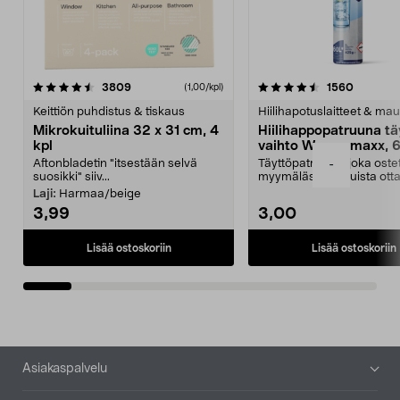
4.5viidestä
arvostelut
4.5viidestä
arvostel
3809
1560
(1,00/kpl)
tähdestä
t
Keittiön puhdistus & tiskaus
Hiilihapotuslaitteet & mau
Mikrokuituliina 32 x 31 cm, 4
Hiilihappopatruuna tä
kpl
vaihto Wassermaxx, 6
Aftonbladetin "itsestään selvä
Täyttöpatruuna, joka ost
-
suosikki" siiv...
myymälästä – muista ott
patruuna mukaasi m...
Laji:
Harmaa/beige
3,99
3,00
Lisää ostoskoriin
Lisää ostoskoriin
Alatunniste
Asiakaspalvelu