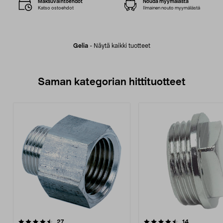
Maksuvaihtoehdot
Nouda myymälästä
Katso ostoehdot
Ilmainen nouto myymälästä
Gelia
-
Näytä kaikki tuotteet
Saman kategorian hittituotteet
4.5 viidestä
arvostelut
4.0 viidestä
arvostelut
27
14