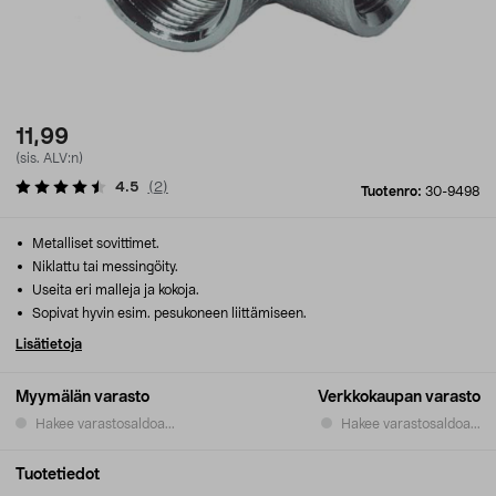
11,99
(sis. ALV:n)
4.5
(
2
)
Tuotenro:
30-9498
Metalliset sovittimet.
Niklattu tai messingöity.
Useita eri malleja ja kokoja.
Sopivat hyvin esim. pesukoneen liittämiseen.
Lisätietoja
Myymälän varasto
Verkkokaupan varasto
Hakee varastosaldoa...
Hakee varastosaldoa...
Tuotetiedot