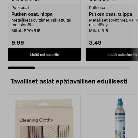
tähdestä
t
Putkiosat
Putkiosat
Putken osat, nippa
Putken osat, tulppa
Metalliset sovittimet. Niklattu tai
Metalliset sovittimet. Valm
messingöi...
nikkelöidy...
Mitat:
R20xR15
Mitat:
R15
9,99
3,49
Lisää ostoskoriin
Lisää ostoskoriin
Tavalliset asiat epätavallisen edullisesti