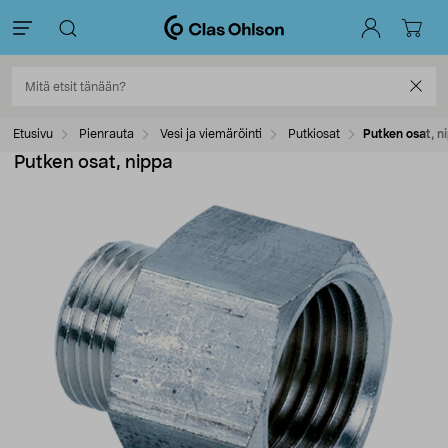
Etusivu
Pienrauta
Vesi ja viemäröinti
Putkiosat
Putken osat, n
Putken osat, nippa