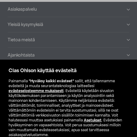
Alatunniste
Asiakaspalvelu
Yleisiä kysymyksiä
Tietoa meistä
Ajankohtaista
Clas Ohlson käyttää evästeitä
Muut yrityksemme
Painamalla
”Hyväksy kaikki evästeet”
sallit, että tallennamme
Etsi myymälä
evästeitä ja muuta seurantateknologiaa laitteellesi
evästeselosteemme mukaisesti
. Evästeitä käytetään sivuston
käyttökokemuksen parantamiseen ja käytön analysointiin sekä
mainonnan kohdentamiseen. Käytämme neljänlaisia evästeitä:
SE
NO
FI
välttämättömät, toiminnalliset, analyyttiset ja mainosevästeet.
Välttämättömiin evästeisiin ei tarvita suostumustasi, sillä ne ovat
FI
SV
välttämättömiä verkkosivuston sisällön toimimisen kannalta. Voit
halutessasi muuttaa asetuksiasi painamalla
Asetukset
. Evästeiden
hyväksyminen on vapaaehtoista. Voit perua suostumuksesi milloin
vain muuttamalla evästeasetuksiasi, apua saat tarvittaessa
asiakaspalvelustamme.