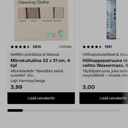
4.5viidestä
arvostelut
4.5viidestä
arvostelu
3810
1561
(1,00/kpl)
tähdestä
t
Keittiön puhdistus & tiskaus
Hiilihapotuslaitteet & mau
Mikrokuituliina 32 x 31 cm, 4
Hiilihappopatruuna tä
kpl
vaihto Wassermaxx, 6
Aftonbladetin "itsestään selvä
Täyttöpatruuna, joka ost
suosikki" siiv...
myymälästä – muista ott
patruuna mukaasi m...
Laji:
Harmaa/beige
3,99
3,00
Lisää ostoskoriin
Lisää ostoskoriin