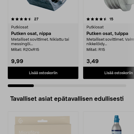
4.5 viidestä
arvostelut
4.0 viidestä
arvostelut
27
15
tähdestä
t
Putkiosat
Putkiosat
Putken osat, nippa
Putken osat, tulppa
Metalliset sovittimet. Niklattu tai
Metalliset sovittimet. Valm
messingöi...
nikkelöidy...
Mitat:
R20xR15
Mitat:
R15
9,99
3,49
Lisää ostoskoriin
Lisää ostoskoriin
Tavalliset asiat epätavallisen edullisesti