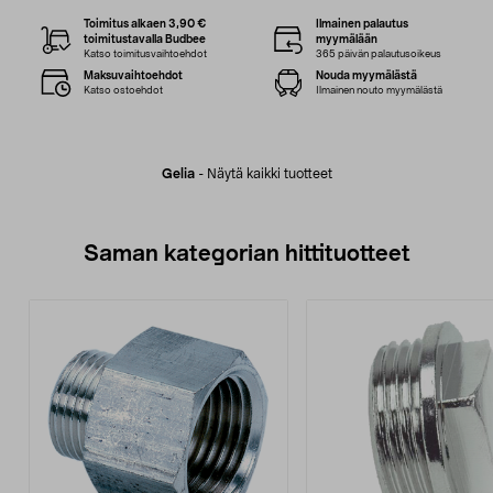
Toimitus alkaen 3,90 €
Ilmainen palautus
toimitustavalla Budbee
myymälään
Katso toimitusvaihtoehdot
365 päivän palautusoikeus
Maksuvaihtoehdot
Nouda myymälästä
Katso ostoehdot
Ilmainen nouto myymälästä
Gelia
-
Näytä kaikki tuotteet
Saman kategorian hittituotteet