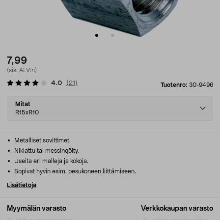
7,99
(sis. ALV:n)
4.0
(
21
)
Tuotenro:
30-9496
Select
Mitat
variant
R15xR10
Metalliset sovittimet.
Niklattu tai messingöity.
Useita eri malleja ja kokoja.
Sopivat hyvin esim. pesukoneen liittämiseen.
Lisätietoja
Myymälän varasto
Verkkokaupan varasto