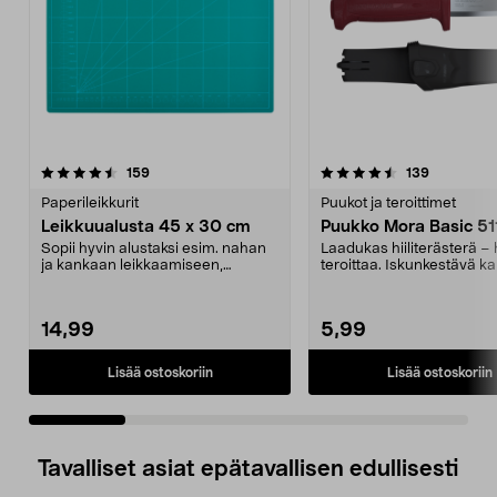
4.5 viidestä
arvostelut
4.5 viidestä
arvostelut
159
139
tähdestä
t
Paperileikkurit
Puukot ja teroittimet
Leikkuualusta 45 x 30 cm
Puukko Mora Basic 51
Sopii hyvin alustaksi esim. nahan
Laadukas hiiliterästerä –
ja kankaan leikkaamiseen,
teroittaa. Iskunkestävä k
skräppäilyyn jne. Ap...
Miellyttävä kahv...
14,99
5,99
Lisää ostoskoriin
Lisää ostoskoriin
Tavalliset asiat epätavallisen edullisesti