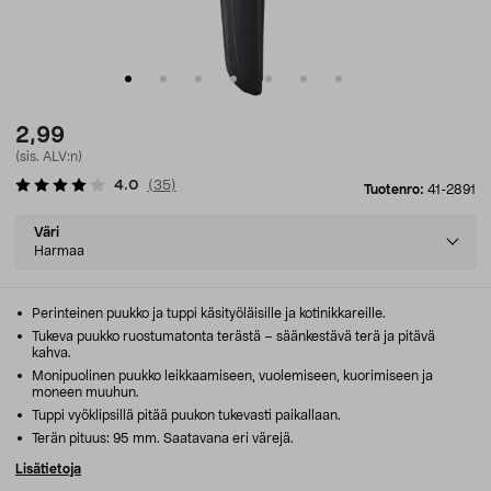
2,99
(sis. ALV:n)
4.0
(
35
)
Tuotenro:
41-2891
Select
Väri
variant
Harmaa
Perinteinen puukko ja tuppi käsityöläisille ja kotinikkareille.
Tukeva puukko ruostumatonta terästä – säänkestävä terä ja pitävä
kahva.
Monipuolinen puukko leikkaamiseen, vuolemiseen, kuorimiseen ja
moneen muuhun.
Tuppi vyöklipsillä pitää puukon tukevasti paikallaan.
Terän pituus: 95 mm. Saatavana eri värejä.
Lisätietoja