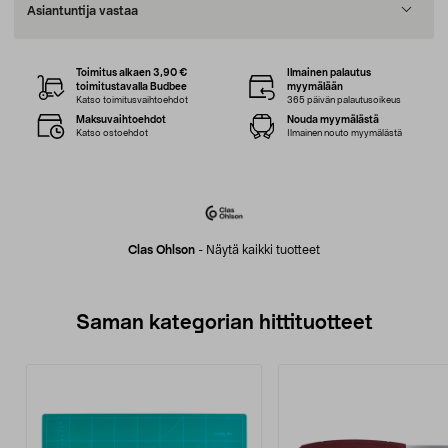
Asiantuntija vastaa
Toimitus alkaen 3,90 €
Ilmainen palautus
toimitustavalla Budbee
myymälään
Katso toimitusvaihtoehdot
365 päivän palautusoikeus
Maksuvaihtoehdot
Nouda myymälästä
Katso ostoehdot
Ilmainen nouto myymälästä
Clas Ohlson
-
Näytä kaikki tuotteet
Saman kategorian hittituotteet