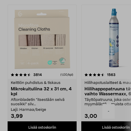
4.5viidestä
arvostelut
4.5viidestä
arvostelu
3814
1563
(1,00/kpl)
tähdestä
t
Keittiön puhdistus & tiskaus
Hiilihapotuslaitteet & mau
Mikrokuituliina 32 x 31 cm, 4
Hiilihappopatruuna tä
kpl
vaihto Wassermaxx, 6
Aftonbladetin "itsestään selvä
Täyttöpatruuna, joka ost
suosikki" siiv...
myymälästä – muista ott
patruuna mukaasi m...
Laji:
Harmaa/beige
-
3,99
3,00
Lisää ostoskoriin
Lisää ostoskoriin