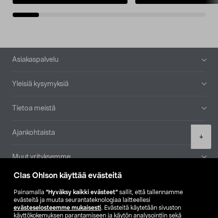
Alatunniste
Asiakaspalvelu
Yleisiä kysymyksiä
Tietoa meistä
Ajankohtaista
Product
+
quantity
Muut yrityksemme
Clas Ohlson käyttää evästeitä
Etsi myymälä
Painamalla
”Hyväksy kaikki evästeet”
sallit, että tallennamme
evästeitä ja muuta seurantateknologiaa laitteellesi
SE
NO
FI
evästeselosteemme mukaisesti
. Evästeitä käytetään sivuston
käyttökokemuksen parantamiseen ja käytön analysointiin sekä