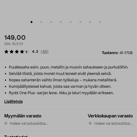
149,00
(sis. ALV:n)
4.3
(
45
)
Tuotenro:
41-1708
Puukkosaha esim. puun, metallin ja muovin sahaukseen ja purkutöihin.
Selviää töistä, joista monet muut koneet eivät yleensä selviä.
Nopea sahanterän vaihto ilman työkaluja – mukana metalliterä.
Kumipäällysteiset kahvat, joista saa varman ja hyvän otteen.
Ryobi One Plus -sarjan kone. Akku ja laturi myydään erikseen.
Lisätietoja
Myymälän varasto
Verkkokaupan varasto
Hakee varastosaldoa...
Hakee varastosaldoa...