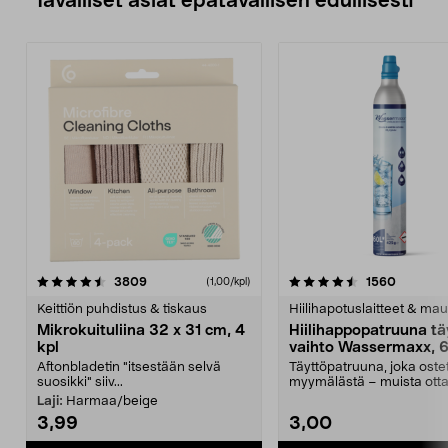
Tavalliset asiat epätavallisen edullisesti
4.5viidestä
arvostelut
4.5viidestä
arvostel
3809
1560
(1,00/kpl)
tähdestä
t
Keittiön puhdistus & tiskaus
Hiilihapotuslaitteet & mau
Mikrokuituliina 32 x 31 cm, 4
Hiilihappopatruuna tä
kpl
vaihto Wassermaxx, 6
Aftonbladetin "itsestään selvä
Täyttöpatruuna, joka ost
suosikki" siiv...
myymälästä – muista ott
patruuna mukaasi m...
Laji:
Harmaa/beige
3,99
3,00