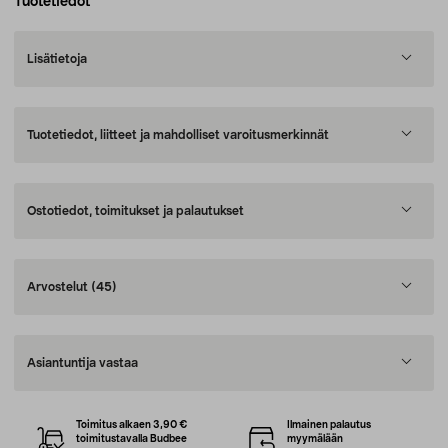
Tuotetiedot
Lisätietoja
Tuotetiedot, liitteet ja mahdolliset varoitusmerkinnät
Ostotiedot, toimitukset ja palautukset
Arvostelut
(45)
Asiantuntija vastaa
Toimitus alkaen 3,90 €
Ilmainen palautus
toimitustavalla Budbee
myymälään