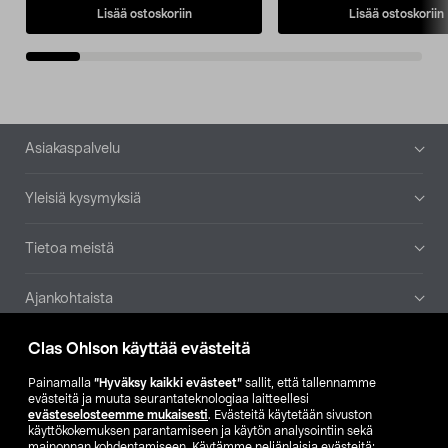
Lisää ostoskoriin
Lisää ostoskoriin
Alatunniste
Asiakaspalvelu
Yleisiä kysymyksiä
Tietoa meistä
Ajankohtaista
Clas Ohlson käyttää evästeitä
Muut yrityksemme
Painamalla
”Hyväksy kaikki evästeet”
sallit, että tallennamme
Etsi myymälä
evästeitä ja muuta seurantateknologiaa laitteellesi
evästeselosteemme mukaisesti
. Evästeitä käytetään sivuston
käyttökokemuksen parantamiseen ja käytön analysointiin sekä
mainonnan kohdentamiseen. Käytämme neljänlaisia evästeitä: