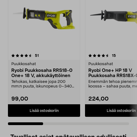
4.5 viidestä
arvostelut
4.0 viidestä
arvostelut
51
15
tähdestä
t
Puukkosahat
Puukkosahat
Ryobi Puukkosaha RRS18-0
Ryobi One+ HP 18 V
One+ 18 V, akkukäyttöinen
Puukkosaha RRS18X-
Tehokas, katkaisee jopa 200
Enemmän tehoa pienem
mm:n puuta, iskunopeus 0–3400
koossa – sahaa puuta, met
kierrosta/minuutissa. ...
muovia. Ryobi RRS18X...
99,00
224,00
Lisää ostoskoriin
Lisää ostoskoriin