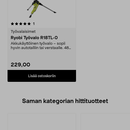
arvostelut
1
Työvalaisimet
Ryobi Työvalo R18TL-0
Akkukäyttöinen työvalo – sopii
hyvin autotalliin tai verstaalle. 48
LED-lamppua ...
229,00
Lisää ostoskoriin
Saman kategorian hittituotteet