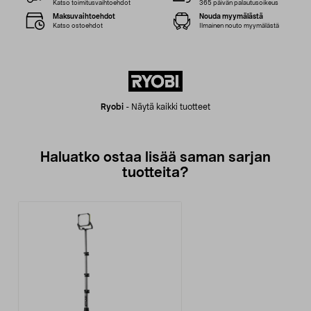
Katso toimitusvaihtoehdot
365 päivän palautusoikeus
Maksuvaihtoehdot
Nouda myymälästä
Katso ostoehdot
Ilmainen nouto myymälästä
Ryobi
-
Näytä kaikki tuotteet
Haluatko ostaa lisää saman sarjan
tuotteita?