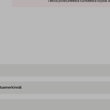
Tietoa poistuneesta tuotteesta löydät al
oitusmerkinnät