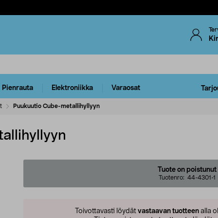
Ter
Ki
Pienrauta
Elektroniikka
Varaosat
Tarjo
t
Puukuutio Cube-metallihyllyyn
llihyllyyn
Tuote on poistunut
Tuotenro:
44-4301-1
Toivottavasti löydät
vastaavan tuotteen
alla o