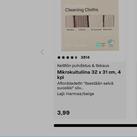
5viidestä
4.5viidestä
arvostelut
3814
tähdestä
tähdestä
Keittiön puhdistus & tiskaus
Mikrokuituliina 32 x 31 cm, 4
kpl
Aftonbladetin "itsestään selvä
suosikki" siiv...
Laji:
Harmaa/beige
3,99
Lisää ostoskoriin