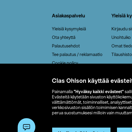
Alatunniste
Asiakaspalvelu
Yleisiä k
Yleisiä kysymyksiä
Kirjaudu s
Ota yhteyttä
Unohtuiko
Palautusehdot
Omat tied
Tee palautus / reklamaatio
Tilaushisto
Cookie policy
Toimitustavat
Clas Ohlson käyttää evästei
Saavutettavuus
Painamalla
”Hyväksy kaikki evästeet”
sall
Evästeitä käytetään sivuston käyttökokem
välttämättömät, toiminnalliset, analyyttise
verkkosivuston sisällön toimimisen kannalt
perua suostumuksesi milloin vain muuttama
© 2026 Clas