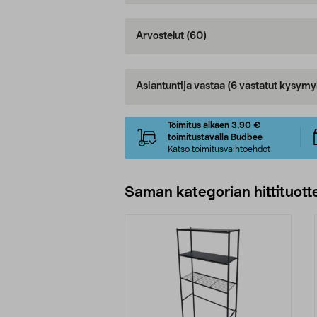
Arvostelut
(60)
Asiantuntija vastaa
(6 vastatut kysymy
Toimitus alkaen 3,90 €
toimitustavalla Budbee
Katso toimitusvaihtoehdot
Saman kategorian hittituott