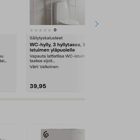
4.0
arvostelut
0
0.0 viidestä
tähdestä
tähdestä
Säilytyskalusteet
Säilytyskalus
WC-hylly, 3 hyllytasoa, WC-
WC-hylly, 3
istuimen yläpuolelle
istuimen yl
nu
Vapauta lattiatilaa WC-istuimen
Vapauta latti
tai
taakse sijoit...
taakse sijoit...
Väri:
Valkoinen
Väri:
Musta
39,95
39,95