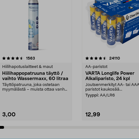
4.5viidestä
arvostelut
4.5viidestä
arvostelut
1563
24110
tähdestä
Hiilihapotuslaitteet & maut
AA-paristot
Hiilihappopatruuna täyttö /
VARTA Longlife Power
vaihto Wassermaxx, 60 litraa
Alkaliparisto, 24 kpl
Täyttöpatruuna, joka ostetaan
Joutsenmerkityt AA- tai AA
myymälästä – muista ottaa vanha
paristot kaukosää...
patruuna mukaasi m...
Tyyppi:
AA/LR6
3,00
12,99
Lisää ostoskoriin
Lisää ostoskoriin