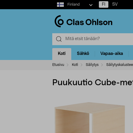
Select
FI
SV
Finland
market
Koti
Sähkö
Vapaa-aika
Etusivu
Koti
Säilytys
Säilytyskalustee
Puukuutio Cube-meta