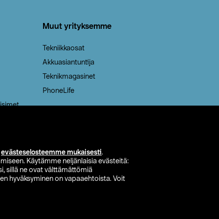
Muut yrityksemme
Tekniikkaosat
Akkuasiantuntija
Teknikmagasinet
PhoneLife
isimet
i
evästeselosteemme mukaisesti
.
miseen. Käytämme neljänlaisia evästeitä:
i, sillä ne ovat välttämättömiä
den hyväksyminen on vapaaehtoista. Voit
si myymälä