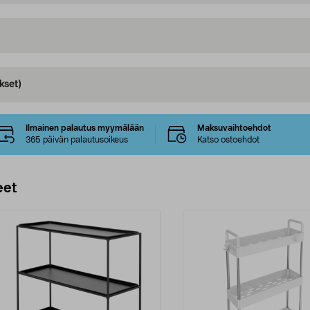
kset)
Ilmainen palautus myymälään
Maksuvaihtoehdot
365 päivän palautusoikeus
Katso ostoehdot
eet