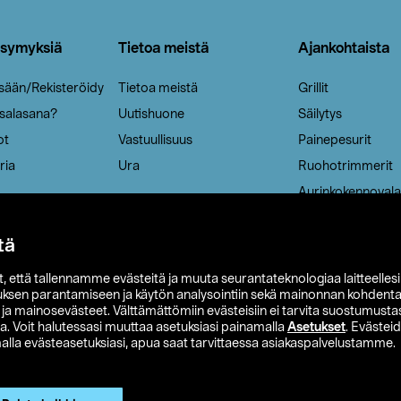
ysymyksiä
Tietoa meistä
Ajankohtaista
isään/Rekisteröidy
Tietoa meistä
Grillit
 salasana?
Uutishuone
Säilytys
ot
Vastuullisuus
Painepesurit
ria
Ura
Ruohotrimmerit
Aurinkokennovala
tä
it, että tallennamme evästeitä ja muuta seurantateknologiaa laitteelles
uksen parantamiseen ja käytön analysointiin sekä mainonnan kohdenta
t ja mainosevästeet. Välttämättömiin evästeisiin ei tarvita suostumustas
a. Voit halutessasi muuttaa asetuksiasi painamalla
Asetukset
. Evästei
lla evästeasetuksiasi, apua saat tarvittaessa asiakaspalvelustamme.
 Ohlson
Club Clas
Ostoehdot
Tietosuojaseloste
Et
Näytä hinnat ilman ALV:a