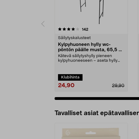
0 viidestä
4.5 viidestä
arvostelut
142
tähdestä
tähdestä
Säilytyskalusteet
Kylpyhuoneen hylly wc-
pöntön päälle musta, 65,5 x
24 x 163 cm
Kätevä säilytyshylly pieneen
kylpyhuoneeseen – aseta hylly
wc-pöntön taaksen tai...
Klubihinta
24,90
29,90
Tavalliset asiat epätavallisen