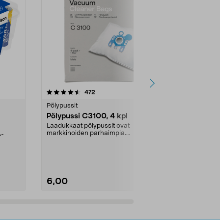
4.5viidestä
arvostelut
4.5
472
6
tähdestä
tähdestä
Pölypussit
Kierrätys & ro
Pölypussi C3100, 4 kpl
Roskapussi,
kahvat, 30 l
Laadukkaat pölypussit ovat
markkinoiden parhaimpia.
A-
Testivoittaja 
Kestävä, jopa 50 % suurempi ...
roskapussi u
Roskapussi, jo
6,00
2,00
Lisää ostoskoriin
Lisää