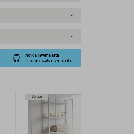
Nouda myymälästä
Ilmainen nouto myymälästä
Uutuus
Uutuus