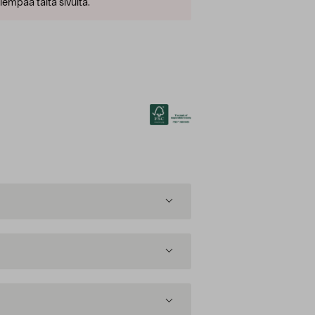
empaa tältä sivulta.