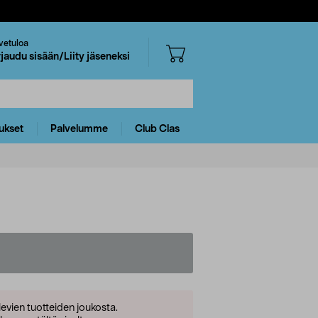
vetuloa
rjaudu sisään/Liity jäseneksi
ukset
Palvelumme
Club Clas
levien tuotteiden joukosta.