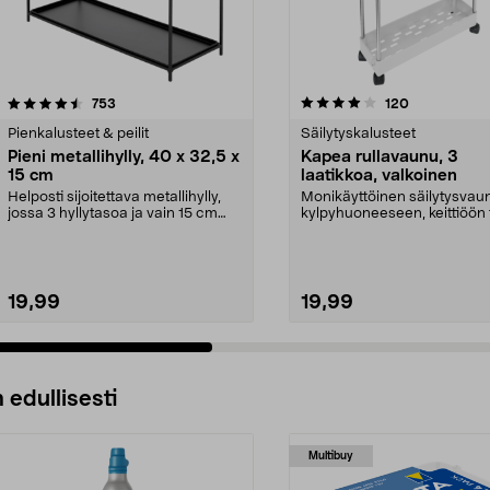
4.0 viidestä
arvostelut
arvostelut
753
120
0.0 viidestä
tähdestä
Pienkalusteet & peilit
Säilytyskalusteet
Pieni metallihylly, 40 x 32,5 x
Kapea rullavaunu, 3
15 cm
laatikkoa, valkoinen
Helposti sijoitettava metallihylly,
Monikäyttöinen säilytysvau
jossa 3 hyllytasoa ja vain 15 cm
kylpyhuoneeseen, keittiöön 
syvyys. Pie...
toimistoon. Valkoine...
19,99
19,99
 edullisesti
Multibuy