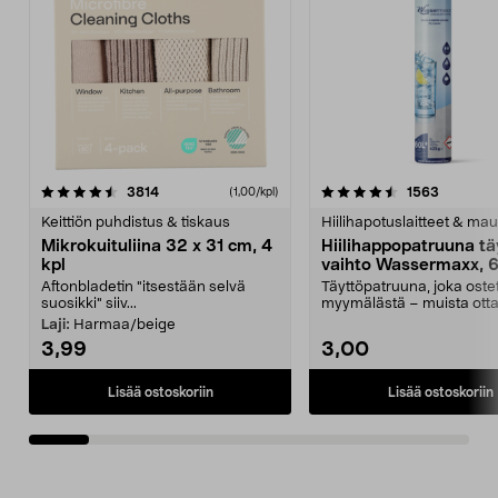
4.5viidestä
arvostelut
4.5viidestä
arvostelu
3814
1563
(1,00/kpl)
tähdestä
t
Keittiön puhdistus & tiskaus
Hiilihapotuslaitteet & mau
Mikrokuituliina 32 x 31 cm, 4
Hiilihappopatruuna tä
kpl
vaihto Wassermaxx, 6
Aftonbladetin "itsestään selvä
Täyttöpatruuna, joka ost
suosikki" siiv...
myymälästä – muista ott
patruuna mukaasi m...
Laji:
Harmaa/beige
3,99
3,00
Lisää ostoskoriin
Lisää ostoskoriin