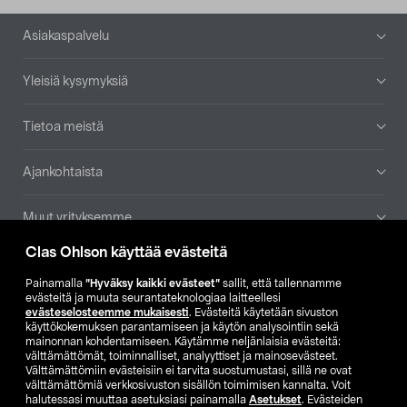
Alatunniste
Asiakaspalvelu
Yleisiä kysymyksiä
Tietoa meistä
Ajankohtaista
Muut yrityksemme
Clas Ohlson käyttää evästeitä
Etsi myymälä
Painamalla
”Hyväksy kaikki evästeet”
sallit, että tallennamme
evästeitä ja muuta seurantateknologiaa laitteellesi
SE
NO
FI
evästeselosteemme mukaisesti
. Evästeitä käytetään sivuston
käyttökokemuksen parantamiseen ja käytön analysointiin sekä
FI
SV
mainonnan kohdentamiseen. Käytämme neljänlaisia evästeitä:
välttämättömät, toiminnalliset, analyyttiset ja mainosevästeet.
Välttämättömiin evästeisiin ei tarvita suostumustasi, sillä ne ovat
välttämättömiä verkkosivuston sisällön toimimisen kannalta. Voit
halutessasi muuttaa asetuksiasi painamalla
Asetukset
. Evästeiden