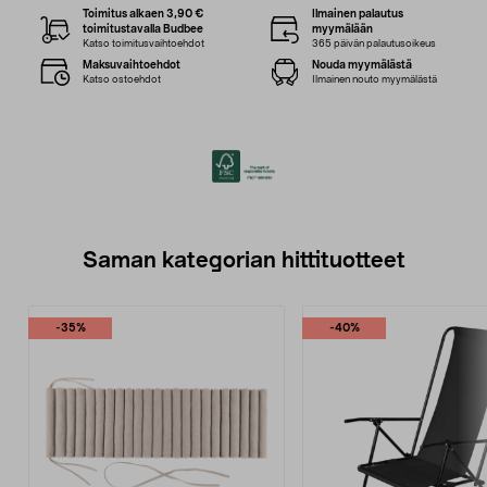
Toimitus alkaen 3,90 €
Ilmainen palautus
toimitustavalla Budbee
myymälään
Katso toimitusvaihtoehdot
365 päivän palautusoikeus
Maksuvaihtoehdot
Nouda myymälästä
Katso ostoehdot
Ilmainen nouto myymälästä
Saman kategorian hittituotteet
-35%
-40%