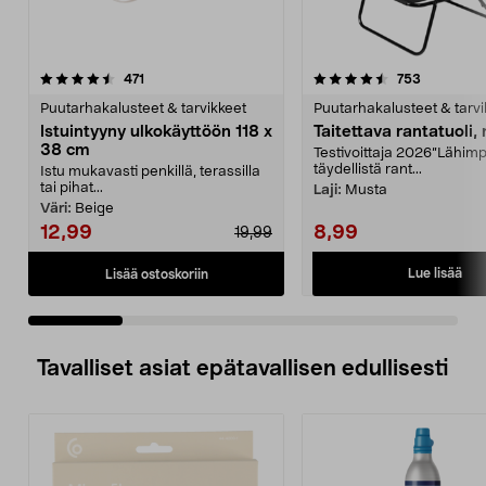
4.5 viidestä
arvostelut
4.5 viidestä
arvostelut
471
753
tähdestä
t
Puutarhakalusteet & tarvikkeet
Puutarhakalusteet & tarvi
Istuintyyny ulkokäyttöön 118 x
Taitettava rantatuoli,
38 cm
Testivoittaja 2026”Lähim
täydellistä rant...
Istu mukavasti penkillä, terassilla
tai pihat...
Laji:
Musta
Väri:
Beige
12,99
8,99
19,99
Lue lisää
Lisää ostoskoriin
Tavalliset asiat epätavallisen edullisesti