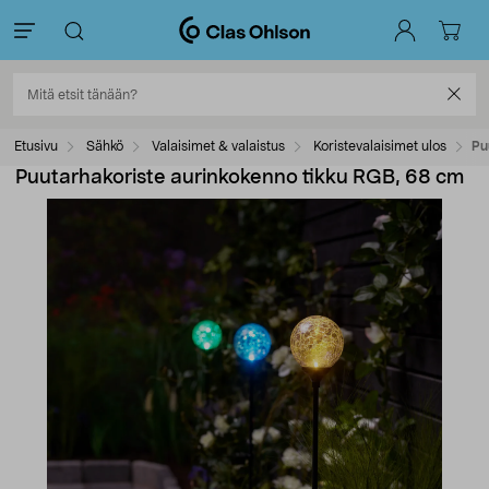
Etusivu
Sähkö
Valaisimet & valaistus
Koristevalaisimet ulos
Pu
Puutarhakoriste aurinkokenno tikku RGB, 68 cm