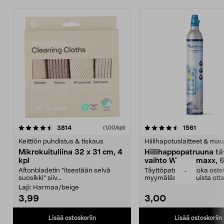
4.5viidestä
arvostelut
4.5viidestä
arvostelu
3814
1561
(1,00/kpl)
tähdestä
t
Keittiön puhdistus & tiskaus
Hiilihapotuslaitteet & mau
Mikrokuituliina 32 x 31 cm, 4
Hiilihappopatruuna tä
kpl
vaihto Wassermaxx, 6
Aftonbladetin "itsestään selvä
Täyttöpatruuna, joka ost
-
suosikki" siiv...
myymälästä – muista ott
patruuna mukaasi m...
Laji:
Harmaa/beige
3,99
3,00
Lisää ostoskoriin
Lisää ostoskoriin