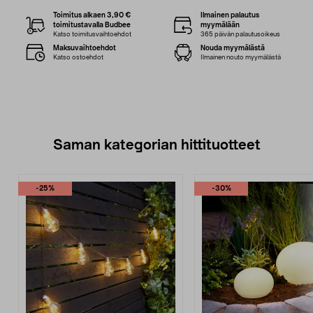
Toimitus alkaen 3,90 €
Ilmainen palautus
toimitustavalla Budbee
myymälään
Katso toimitusvaihtoehdot
365 päivän palautusoikeus
Maksuvaihtoehdot
Nouda myymälästä
Katso ostoehdot
Ilmainen nouto myymälästä
Saman kategorian hittituotteet
-25%
-30%