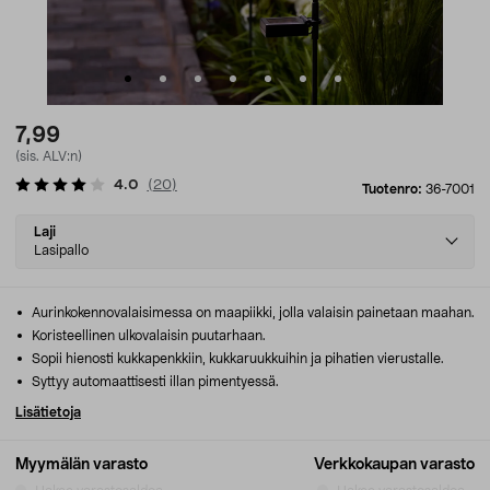
7,99
(sis. ALV:n)
4.0
(
20
)
Tuotenro:
36-7001
Select
Laji
variant
Lasipallo
Aurinkokennovalaisimessa on maapiikki, jolla valaisin painetaan maahan.
Koristeellinen ulkovalaisin puutarhaan.
Sopii hienosti kukkapenkkiin, kukkaruukkuihin ja pihatien vierustalle.
Syttyy automaattisesti illan pimentyessä.
Lisätietoja
Myymälän varasto
Verkkokaupan varasto