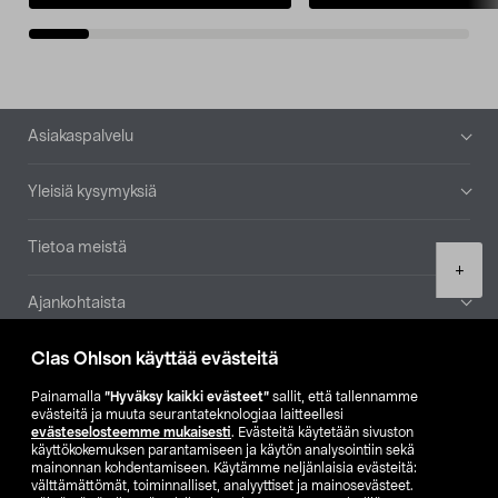
Alatunniste
Asiakaspalvelu
Yleisiä kysymyksiä
Tietoa meistä
Product
+
quantity
Ajankohtaista
Clas Ohlson käyttää evästeitä
Muut yrityksemme
Painamalla
”Hyväksy kaikki evästeet”
sallit, että tallennamme
Etsi myymälä
evästeitä ja muuta seurantateknologiaa laitteellesi
evästeselosteemme mukaisesti
. Evästeitä käytetään sivuston
käyttökokemuksen parantamiseen ja käytön analysointiin sekä
mainonnan kohdentamiseen. Käytämme neljänlaisia evästeitä:
SE
NO
FI
välttämättömät, toiminnalliset, analyyttiset ja mainosevästeet.