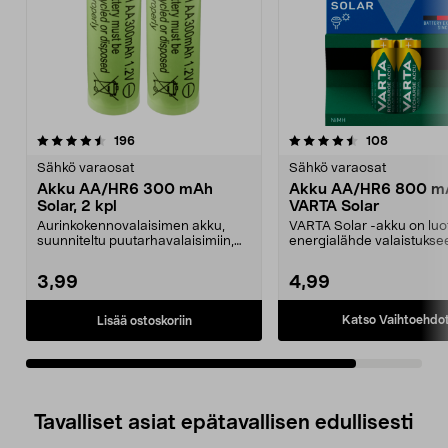
4.5viidestä
arvostelut
arvostelut
196
108
tähdestä
Sähkö varaosat
Sähkö varaosat
Akku AA/HR6 300 mAh
Akku AA/HR6 800 m
Solar, 2 kpl
VARTA Solar
Aurinkokennovalaisimen akku,
VARTA Solar -akku on luo
suunniteltu puutarhavalaisimiin,
energialähde valaistukse
jotka toimivat aur...
Suunniteltu puutarha...
3,99
4,99
Katso Vaihtoehdo
Lisää ostoskoriin
Tavalliset asiat epätavallisen edullisesti