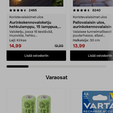
4.5 viidestä
arvostelut
4.5 viidestä
arvostel
2465
8240
tähdestä
t
Koristevalaisimet ulos
Koristevalaisimet ulos
Aurinkokennovaloketju
Pallovalaisin ulos,
hehkulamppu, 15 lamppua,
aurinkokennovalaisin
7,2 m
Valoketju, jossa 15 kestävää,
Valaisee tunnelmallisesti
muovista, hehku...
puutarhassa, altaal...
Laji:
Kirkas
Halkaisija:
30 cm
14,99
13,99
19,99
Lisää ostoskoriin
Lisää ostoskoriin
Varaosat