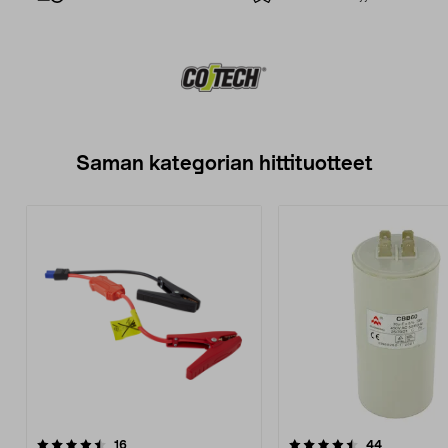
Saman kategorian hittituotteet
4.5 viidestä
arvostelut
4.5 viidestä
arvostelut
16
44