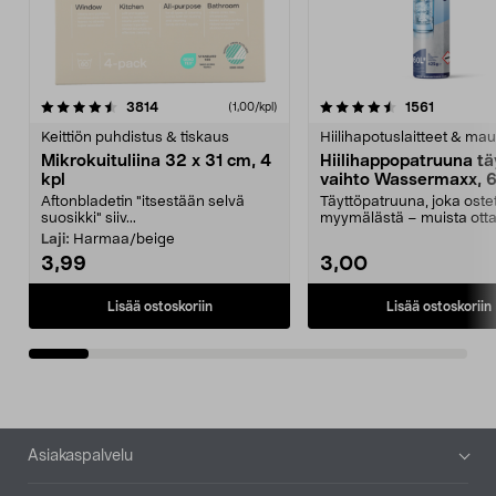
4.5viidestä
arvostelut
4.5viidestä
arvostelu
3814
1561
(1,00/kpl)
tähdestä
t
Keittiön puhdistus & tiskaus
Hiilihapotuslaitteet & mau
Mikrokuituliina 32 x 31 cm, 4
Hiilihappopatruuna tä
kpl
vaihto Wassermaxx, 6
Aftonbladetin "itsestään selvä
Täyttöpatruuna, joka ost
suosikki" siiv...
myymälästä – muista ott
patruuna mukaasi m...
Laji:
Harmaa/beige
3,99
3,00
Lisää ostoskoriin
Lisää ostoskoriin
Alatunniste
Asiakaspalvelu