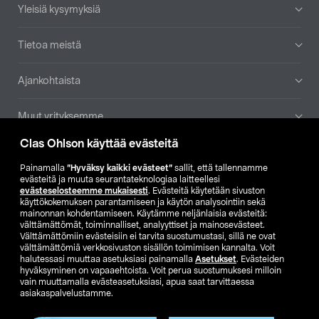
Yleisiä kysymyksiä
Tietoa meistä
Ajankohtaista
Muut yrityksemme
Clas Ohlson käyttää evästeitä
Etsi myymälä
Painamalla
”Hyväksy kaikki evästeet”
sallit, että tallennamme
evästeitä ja muuta seurantateknologiaa laitteellesi
SE
NO
FI
evästeselosteemme mukaisesti
. Evästeitä käytetään sivuston
käyttökokemuksen parantamiseen ja käytön analysointiin sekä
FI
SV
mainonnan kohdentamiseen. Käytämme neljänlaisia evästeitä:
välttämättömät, toiminnalliset, analyyttiset ja mainosevästeet.
Välttämättömiin evästeisiin ei tarvita suostumustasi, sillä ne ovat
välttämättömiä verkkosivuston sisällön toimimisen kannalta. Voit
halutessasi muuttaa asetuksiasi painamalla
Asetukset
. Evästeiden
hyväksyminen on vapaaehtoista. Voit perua suostumuksesi milloin
vain muuttamalla evästeasetuksiasi, apua saat tarvittaessa
asiakaspalvelustamme.
Club Clas
Ostoehdot
Tietosuojaseloste