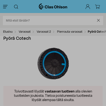
Etusivu
Varaosat
Varaosat 2
Pienrauta varaosat
Pyörä Cotec
Pyörä Cotech
Toivottavasti löydät
vastaavan tuotteen
alla olevien
tuotteiden joukosta.
Tietoa poistuneesta tuotteesta
löydät alempaa tältä sivulta.