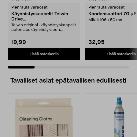
tähdestä
t
Pienrauta varaosat
Pienrauta varaosat
Käynnistyskaapelit Telwin
Kondensaattori 70 µ
Drive
Mitat: 106 x 50 mm.
Mini/9000/13000/1250/150
Telwin original -käynnistyskaapelit
0/1750, EC5
auton apukäynnistykseen.
Käynnistyskaapelit ...
19,99
32,95
Lisää ostoskoriin
Lisää ostoskoriin
Tavalliset asiat epätavallisen edullisesti