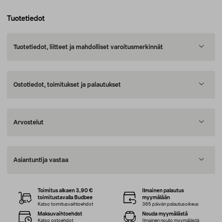
Tuotetiedot
Tuotetiedot, liitteet ja mahdolliset varoitusmerkinnät
Ostotiedot, toimitukset ja palautukset
Arvostelut
Asiantuntija vastaa
Toimitus alkaen 3,90 €
Ilmainen palautus
toimitustavalla Budbee
myymälään
Katso toimitusvaihtoehdot
365 päivän palautusoikeus
Maksuvaihtoehdot
Nouda myymälästä
Katso ostoehdot
Ilmainen nouto myymälästä