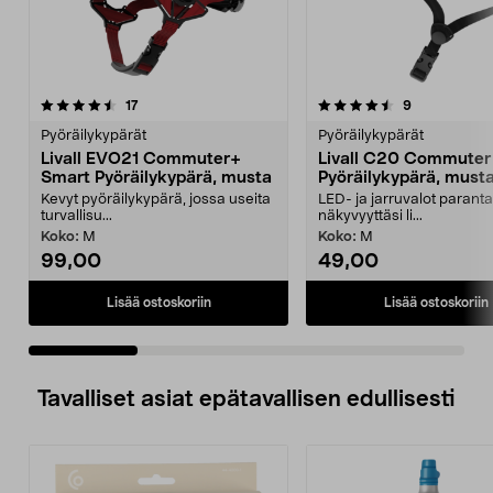
4.5 viidestä
arvostelut
4.5 viidestä
arvostelut
17
9
tähdestä
t
Pyöräilykypärät
Pyöräilykypärät
Livall EVO21 Commuter+
Livall C20 Commuter
Smart Pyöräilykypärä, musta
Pyöräilykypärä, must
Kevyt pyöräilykypärä, jossa useita
LED- ja jarruvalot parant
turvallisu...
näkyvyyttäsi li...
Koko:
M
Koko:
M
99,00
49,00
Lisää ostoskoriin
Lisää ostoskoriin
Tavalliset asiat epätavallisen edullisesti