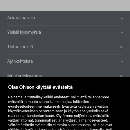
Alatunniste
Asiakaspalvelu
Yleisiä kysymyksiä
Tietoa meistä
Ajankohtaista
Muut yrityksemme
Clas Ohlson käyttää evästeitä
Etsi myymälä
Painamalla
”Hyväksy kaikki evästeet”
sallit, että tallennamme
evästeitä ja muuta seurantateknologiaa laitteellesi
SE
NO
FI
evästeselosteemme mukaisesti
. Evästeitä käytetään sivuston
käyttökokemuksen parantamiseen ja käytön analysointiin sekä
FI
SV
mainonnan kohdentamiseen. Käytämme neljänlaisia evästeitä:
välttämättömät, toiminnalliset, analyyttiset ja mainosevästeet.
Välttämättömiin evästeisiin ei tarvita suostumustasi, sillä ne ovat
välttämättömiä verkkosivuston sisällön toimimisen kannalta. Voit