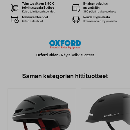
Toimitus alkaen 3,90 €
Ilmainen palautus
toimitustavalla Budbee
myymälään
Katso toimitusvaihtoehdot
365 päivän palautusoikeus
Maksuvaihtoehdot
Nouda myymälästä
Katso ostoehdot
Ilmainen nouto myymälästä
Oxford Rider
-
Näytä kaikki tuotteet
Saman kategorian hittituotteet