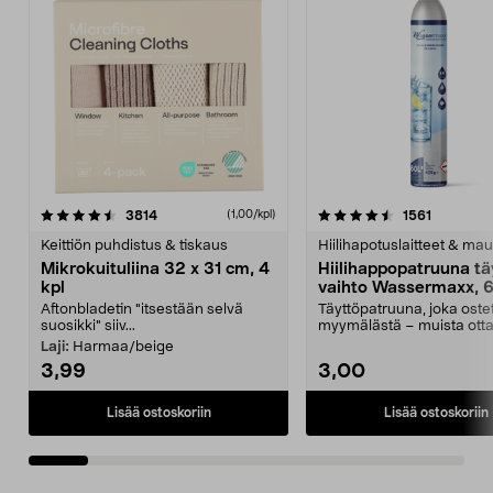
4.5viidestä
arvostelut
4.5viidestä
arvostelu
3814
1561
(1,00/kpl)
tähdestä
t
Keittiön puhdistus & tiskaus
Hiilihapotuslaitteet & mau
Mikrokuituliina 32 x 31 cm, 4
Hiilihappopatruuna tä
kpl
vaihto Wassermaxx, 6
Aftonbladetin "itsestään selvä
Täyttöpatruuna, joka ost
suosikki" siiv...
myymälästä – muista ott
patruuna mukaasi m...
Laji:
Harmaa/beige
3,99
3,00
Lisää ostoskoriin
Lisää ostoskoriin