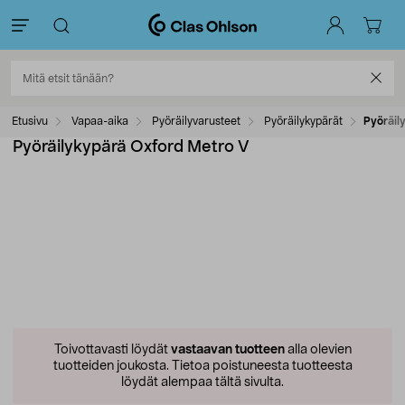
Etusivu
Vapaa-aika
Pyöräilyvarusteet
Pyöräilykypärät
Pyöräil
Pyöräilykypärä Oxford Metro V
Toivottavasti löydät
vastaavan tuotteen
alla olevien
tuotteiden joukosta.
Tietoa poistuneesta tuotteesta
löydät alempaa tältä sivulta.