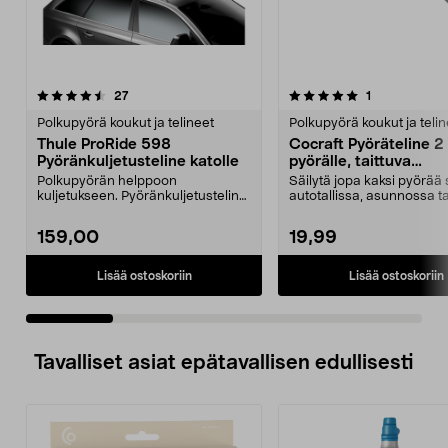
5.0 viidestä
arvostelut
4.0 viidestä
arvostelut
27
1
tähdestä
t
Polkupyörä koukut ja telineet
Polkupyörä koukut ja telin
Thule ProRide 598
Cocraft Pyöräteline 2
Pyöränkuljetusteline katolle
pyörälle, taittuva
seinäkiinnike
Polkupyörän helppoon
Säilytä jopa kaksi pyörää 
kuljetukseen. Pyöränkuljetusteline
autotallissa, asunnossa ta
auton katolle. Takakontt...
varastossa. Cocra...
159,00
19,99
Lisää ostoskoriin
Lisää ostoskoriin
Tavalliset asiat epätavallisen edullisesti