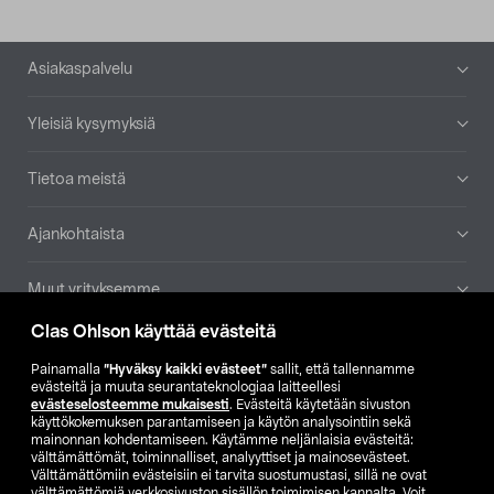
Alatunniste
Asiakaspalvelu
Yleisiä kysymyksiä
Tietoa meistä
Ajankohtaista
Muut yrityksemme
Clas Ohlson käyttää evästeitä
Etsi myymälä
Painamalla
”Hyväksy kaikki evästeet”
sallit, että tallennamme
evästeitä ja muuta seurantateknologiaa laitteellesi
SE
NO
FI
evästeselosteemme mukaisesti
. Evästeitä käytetään sivuston
käyttökokemuksen parantamiseen ja käytön analysointiin sekä
FI
SV
mainonnan kohdentamiseen. Käytämme neljänlaisia evästeitä:
välttämättömät, toiminnalliset, analyyttiset ja mainosevästeet.
Välttämättömiin evästeisiin ei tarvita suostumustasi, sillä ne ovat
välttämättömiä verkkosivuston sisällön toimimisen kannalta. Voit