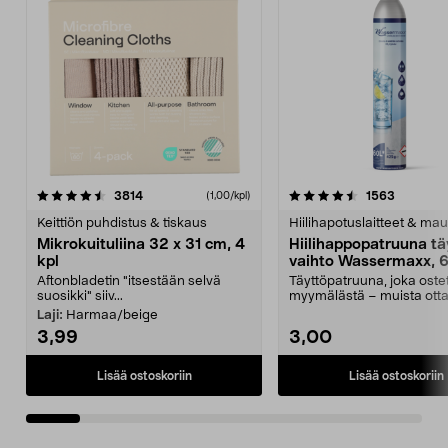
4.5viidestä
arvostelut
4.5viidestä
arvostelu
3814
1563
(1,00/kpl)
tähdestä
t
Keittiön puhdistus & tiskaus
Hiilihapotuslaitteet & mau
Mikrokuituliina 32 x 31 cm, 4
Hiilihappopatruuna tä
kpl
vaihto Wassermaxx, 6
Aftonbladetin "itsestään selvä
Täyttöpatruuna, joka ost
suosikki" siiv...
myymälästä – muista ott
patruuna mukaasi m...
Laji:
Harmaa/beige
3,99
3,00
Lisää ostoskoriin
Lisää ostoskoriin