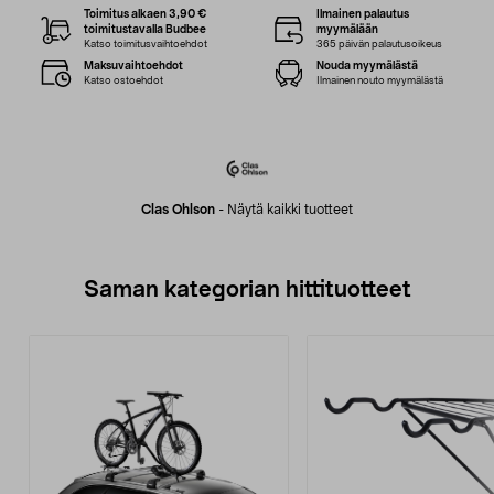
Toimitus alkaen 3,90 €
Ilmainen palautus
toimitustavalla Budbee
myymälään
Katso toimitusvaihtoehdot
365 päivän palautusoikeus
Maksuvaihtoehdot
Nouda myymälästä
Katso ostoehdot
Ilmainen nouto myymälästä
Clas Ohlson
-
Näytä kaikki tuotteet
Saman kategorian hittituotteet