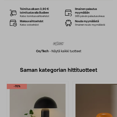
Toimitus alkaen 3,90 €
Ilmainen palautus
toimitustavalla Budbee
myymälään
Katso toimitusvaihtoehdot
365 päivän palautusoikeus
Maksuvaihtoehdot
Nouda myymälästä
Katso ostoehdot
Ilmainen nouto myymälästä
Co/tech
-
Näytä kaikki tuotteet
Saman kategorian hittituotteet
-70%