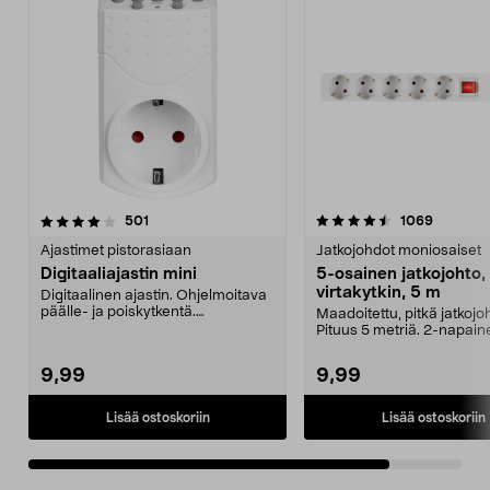
4.5viidestä
arvostelut
arvostel
501
1069
tähdestä
Ajastimet pistorasiaan
Jatkojohdot moniosaiset
Digitaaliajastin mini
5-osainen jatkojohto,
virtakytkin, 5 m
Digitaalinen ajastin. Ohjelmoitava
päälle- ja poiskytkentä.
Maadoitettu, pitkä jatkojo
Pienikokoinen - help...
Pituus 5 metriä. 2-napain
virtakytkin sammuttaa...
9,99
9,99
Lisää ostoskoriin
Lisää ostoskoriin