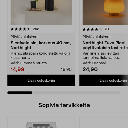
4.0 viidestä
arvostelut
4.0 viidestä
arvostelut
258
70
tähdestä
t
Pöytävalaisimet
Pöytävalaisimet
Sienivalaisin, korkeus 40 cm,
Northlight Tuva Pieni
Northlight
pöytävalaisin lasi retr
oranssi 21 cm
Hieno, alaspäin kohdistettu valo ja
Värillinen lasi levittää
klassinen...
tunnelmallista valoa...
Väri:
Himmeä musta
Väri:
Oranssi
14,99
24,90
49,90
Lisää ostoskoriin
Lisää ostoskoriin
Sopivia tarvikkeita