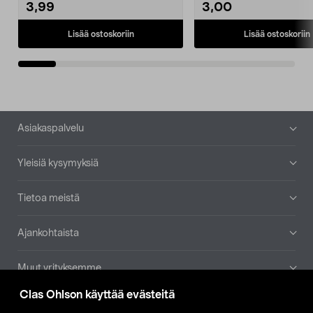
3,99
3,00
Lisää ostoskoriin
Lisää ostoskoriin
Alatunniste
Asiakaspalvelu
Yleisiä kysymyksiä
Tietoa meistä
Ajankohtaista
Muut yrityksemme
Clas Ohlson käyttää evästeitä
Etsi myymälä