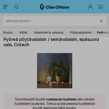
Etusivu
Sähkö
Valaisimet & valaistus
Pöytävalaisimet
Pyöreä p
Pyöreä pöytävalaisin / seinävalaisin, epäsuora
valo, Cotech
Toivottavasti löydät
vastaavan tuotteen
alla olevien
tuotteiden joukosta.
Tietoa poistuneesta tuotteesta
löydät alempaa tältä sivulta.