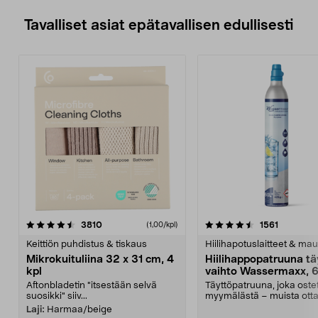
Tavalliset asiat epätavallisen edullisesti
4.5viidestä
arvostelut
4.5viidestä
arvostelu
3810
1561
(1,00/kpl)
tähdestä
t
Keittiön puhdistus & tiskaus
Hiilihapotuslaitteet & mau
Mikrokuituliina 32 x 31 cm, 4
Hiilihappopatruuna tä
kpl
vaihto Wassermaxx, 6
Aftonbladetin "itsestään selvä
Täyttöpatruuna, joka ost
suosikki" siiv...
myymälästä – muista ott
patruuna mukaasi m...
Laji:
Harmaa/beige