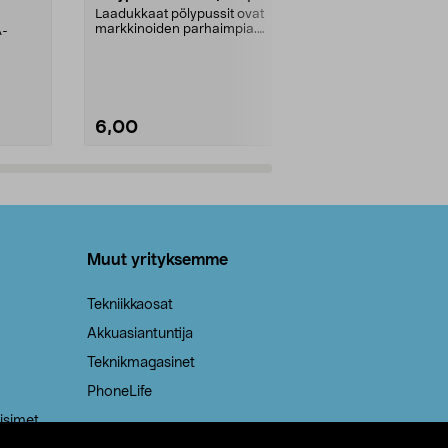
kahvat, 30 l
Laadukkaat pölypussit ovat
markkinoiden parhaimpia.
A-
Testivoittaja 
Kestävä, jopa 50 % suurempi ...
roskapussi u
Roskapussi, jo
6,00
2,00
Lisää ostoskoriin
Lisää
Muut yrityksemme
Tekniikkaosat
Akkuasiantuntija
Teknikmagasinet
PhoneLife
isimet