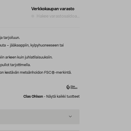
Verkkokaupan varasto
Hakee varastosaldoa...
a tarjoiluun.
puuta – jääkaappiin, kylpyhuoneeseen tai
iin arkeen kuin juhlatilaisuuksiin.
pullot tarjottimella.
a on kestävän metsänhoidon FSC®-merkintä.
Clas Ohlson
-
Näytä kaikki tuotteet