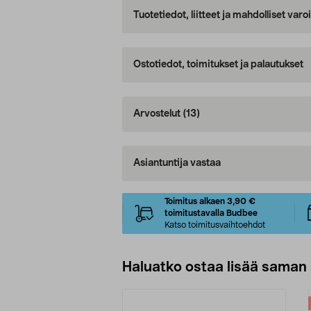
Tuotetiedot, liitteet ja mahdolliset var
Ostotiedot, toimitukset ja palautukset
Arvostelut
(13)
Asiantuntija vastaa
Toimitus alkaen 3,90 €
toimitustavalla Budbee
Katso toimitusvaihtoehdot
Haluatko ostaa lisää saman 