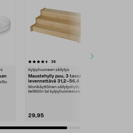
arvostelut
36
tähdestä
ys
Kylpyhuoneen säilytys
usan
Maustehylly puu, 3 tasoa,
levennettävä 31,2–56,4 cm
sittu
Monikäyttöinen säilytyshylly
keittiöön tai kylpyhuoneeseen.
Maustehylly bambua, ...
29,95