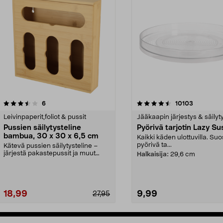
4.5viidestä
arvostelut
4.5viidestä
arvostelut
6
10103
tähdestä
Leivinpaperit,foliot & pussit
Jääkaapin järjestys & säilyt
Pussien säilytysteline
Pyörivä tarjotin Lazy S
bambua, 30 x 30 x 6,5 cm
Kaikki käden ulottuvilla. Suo
pyörivä ta...
Kätevä pussien säilytysteline –
järjestä pakastepussit ja muut
Halkaisija:
29,6 cm
vastaavat. Tyylik...
18,99
9,99
27,95