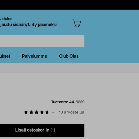
vetuloa
rjaudu sisään/Liity jäseneksi
ukset
Palvelumme
Club Clas
Tuotenro:
44-6239
13
arvostelua
Lisää ostoskoriin
(1)