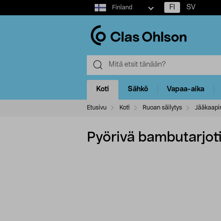
Select
FI
SV
Finland
market
Koti
Sähkö
Vapaa-aika
Etusivu
Koti
Ruoan säilytys
Jääkaapin
Pyörivä bambutarjot