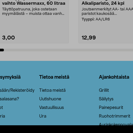
vaihto Wassermaxx, 60 litraa
Alkaliparisto, 24 kpl
Täyttöpatruuna, joka ostetaan
Joutsenmerkityt AA- tai AA
myymälästä – muista ottaa vanha
paristot kaukosää...
patruuna mukaasi m...
Tyyppi:
AA/LR6
3,00
12,99
Lisää ostoskoriin
Lisää ostoskoriin
ysymyksiä
Tietoa meistä
Ajankohtaista
isään/Rekisteröidy
Tietoa meistä
Grillit
 salasana?
Uutishuone
Säilytys
ot
Vastuullisuus
Painepesurit
ria
Ura
Ruohotrimmerit
Aurinkokennovala