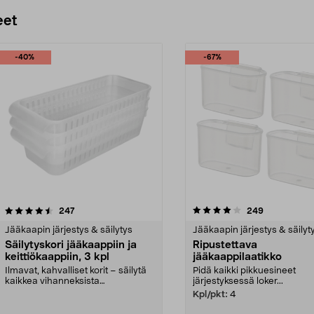
Lisää ostoskoriin
Lisää ostoskoriin
eet
-40%
-67%
4.0 viidestä
arvostelut
4.0 viidestä
arvostelut
247
249
tähdestä
Jääkaapin järjestys & säilytys
Jääkaapin järjestys & säilyt
Säilytyskori jääkaappiin ja
Ripustettava
keittiökaappiin, 3 kpl
jääkaappilaatikko
Ilmavat, kahvalliset korit – säilytä
Pidä kaikki pikkuesineet
kaikkea vihanneksista
järjestyksessä loker...
siivoustarvikkeisiin....
Kpl/pkt:
4