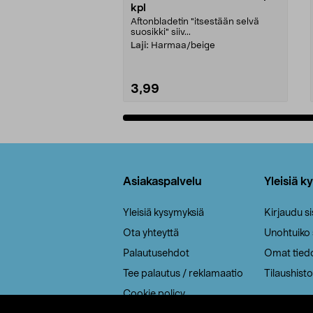
kpl
Aftonbladetin "itsestään selvä
suosikki" siiv...
Laji:
Harmaa/beige
3,99
Lisää ostoskoriin
Alatunniste
Asiakaspalvelu
Yleisiä k
Yleisiä kysymyksiä
Kirjaudu s
Ota yhteyttä
Unohtuiko
Palautusehdot
Omat tied
Tee palautus / reklamaatio
Tilaushisto
Cookie policy