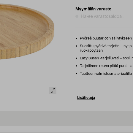
Myymälän varasto
Hakee varastosaldoa...
Pyöreä puutarjotin säilytykseen j
Suosittu pyörivä tarjotin – nyt 
ruokapöytään.
Lazy Susan -tarjoiluvati – sopii n
Tarjottimen reuna pitää purkit ja 
Tuotteen valmistusmateriaalill
Lisätietoja