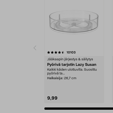
5viidestä
3.5viidestä
arvostelut
10103
tähdestä
tähdestä
Jääkaapin järjestys & säilytys
Pyörivä tarjotin Lazy Susan
Kaikki käden ulottuvilla. Suosittu
pyörivä ta...
Halkaisija:
26,7 cm
9,99