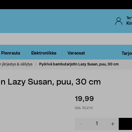
Ter
Ki
Pienrauta
Elektroniikka
Varaosat
Tarjo
 järjestys & säilytys
Pyörivä bambutarjotin Lazy Susan, puu, 30 cm
in Lazy Susan, puu, 30 cm
19,99
(sis. ALV:n)
Product
quantity