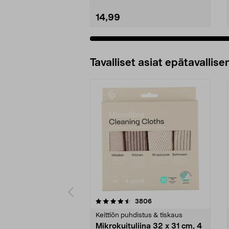
14,99
Tavalliset asiat epätavallisen
5viidestä
4.5viidestä
arvostelut
3806
tähdestä
tähdestä
Keittiön puhdistus & tiskaus
Mikrokuituliina 32 x 31 cm, 4