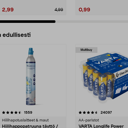
2,99
0,99
4,99
 edullisesti
Multibuy
4.5viidestä
arvostelut
4.5viidestä
arvostelu
1559
24097
tähdestä
Hiilihapotuslaitteet & maut
AA-paristot
Hiilihappopatruuna täyttö /
VARTA Longlife Power