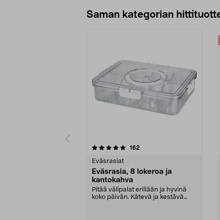
Lisää ostoskoriin
Saman kategorian hittituott
0 viidestä
4.5 viidestä
arvostelut
162
tähdestä
tähdestä
Eväsrasiat
Eväsrasia, 8 lokeroa ja
kantokahva
Pitää välipalat erillään ja hyvinä
koko päivän. Kätevä ja kestävä
eväsrasia – tä...