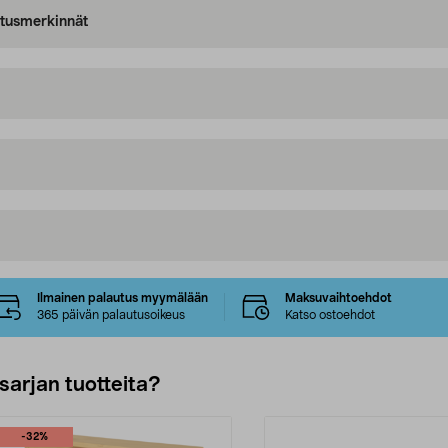
oitusmerkinnät
Ilmainen palautus myymälään
Maksuvaihtoehdot
365 päivän palautusoikeus
Katso ostoehdot
sarjan tuotteita?
-32%