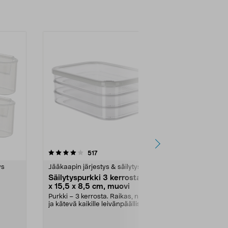
Lisää ostoskoriin
-20%
5.0 viidestä
arvostelut
5.0
517
9
tähdestä
tähdestä
ys
Jääkaapin järjestys & säilytys
Kylpyhuoneen
Säilytyspurkki 3 kerrosta 22
Säilytyslaat
x 15,5 x 8,5 cm, muovi
läpinäkyvä
Purkki – 3 kerrosta. Raikas, nopea
Säilytyslaatik
ja kätevä kaikille leivänpäällisille.
kylpyhuoneese
Läpinäk...
toimistoon. T..