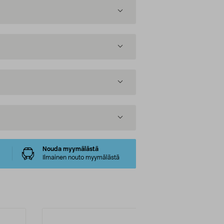
Nouda myymälästä
Ilmainen nouto myymälästä