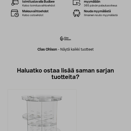
toimitustavalla Budbee
myymälään
Katso toimitusvaihtoehdot
365 päivän palautusoikeus
Maksuvaihtoehdot
Nouda myymälästä
Katso ostoehdot
Ilmainen nouto myymälästä
Clas Ohlson
-
Näytä kaikki tuotteet
Haluatko ostaa lisää saman sarjan
tuotteita?