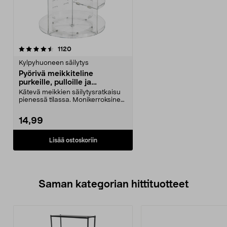
arvostelut
1120
Kylpyhuoneen säilytys
Pyörivä meikkiteline
purkeille, pulloille ja
siveltimille
Kätevä meikkien säilytysratkaisu
pienessä tilassa. Monikerroksinen
meikkiteline,...
14,99
Lisää ostoskoriin
Saman kategorian hittituotteet