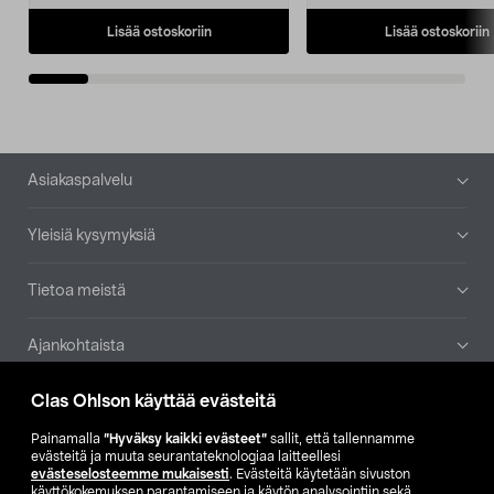
Lisää ostoskoriin
Lisää ostoskoriin
Alatunniste
Asiakaspalvelu
Yleisiä kysymyksiä
Tietoa meistä
Ajankohtaista
Clas Ohlson käyttää evästeitä
Muut yrityksemme
Painamalla
”Hyväksy kaikki evästeet”
sallit, että tallennamme
Etsi myymälä
evästeitä ja muuta seurantateknologiaa laitteellesi
evästeselosteemme mukaisesti
. Evästeitä käytetään sivuston
käyttökokemuksen parantamiseen ja käytön analysointiin sekä