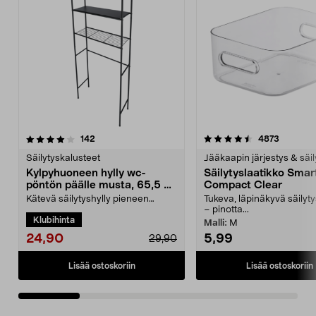
4.5 viidestä
arvostelut
4.5 viidestä
arvostel
142
4873
tähdestä
t
Säilytyskalusteet
Jääkaapin järjestys & säil
Kylpyhuoneen hylly wc-
Säilytyslaatikko Smar
pöntön päälle musta, 65,5 x
Compact Clear
24 x 163 cm
Kätevä säilytyshylly pieneen
Tukeva, läpinäkyvä säilyty
kylpyhuoneeseen – aseta hylly
– pinotta...
Klubihinta
wc-pöntön taaksen tai...
Malli:
M
24,90
5,99
29,90
Lisää ostoskoriin
Lisää ostoskoriin