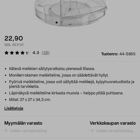
22,90
(sis. ALV:n)
4.3
(
38
)
Tuotenro:
44-5955
Kätevä meikkien säilytysratkaisu pienessä tilassa.
Monikerroksinen meikkiteline, jossa on säädettävät hyllyt.
Pyörivä meikkiteline, jossa voit säilyttää meikkejä, kylpyhuonetuotteita ja
pieniä tarvikkeita.
Läpinäkyvä meikkiteline kirkasta muovia – helppo pitää puhtaana.
Mitat: 27 x 27 x 34,3 cm.
Lisätietoja
Myymälän varasto
Verkkokaupan varasto
Hakee varastosaldoa...
Hakee varastosaldoa...