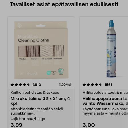
Tavalliset asiat epätavallisen edullisesti
4.5viidestä
arvostelut
4.5viidestä
arvostelu
3810
1561
(1,00/kpl)
tähdestä
t
Keittiön puhdistus & tiskaus
Hiilihapotuslaitteet & mau
Mikrokuituliina 32 x 31 cm, 4
Hiilihappopatruuna tä
kpl
vaihto Wassermaxx, 6
Aftonbladetin "itsestään selvä
Täyttöpatruuna, joka ost
suosikki" siiv...
myymälästä – muista ott
patruuna mukaasi m...
Laji:
Harmaa/beige
3,99
3,00