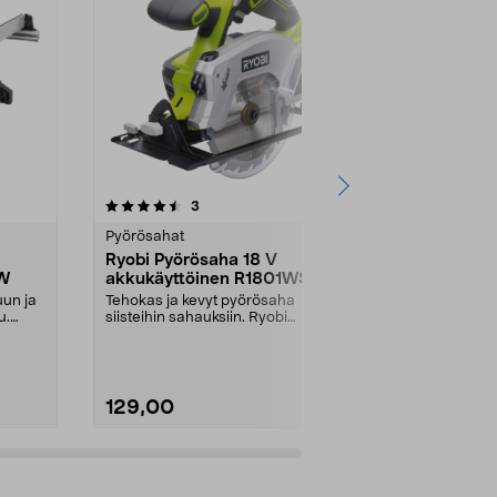
arvostelut
4.5
3
0.0 viidestä
tähdestä
tähdestä
Pyörösahat
Pyörösahat
Ryobi Pyörösaha 18 V
Ryobi R18C
 W
akkukäyttöinen R1801WSLN-
Akkukäyttö
0
One+ 18 V
un ja
Tehokas ja kevyt pyörösaha
Sahaa puulevy
u.
siisteihin sahauksiin. Ryobi
lattioita suorill
pyörösaha 18 V – huipput...
leikkauksilla. R
129,00
99,00