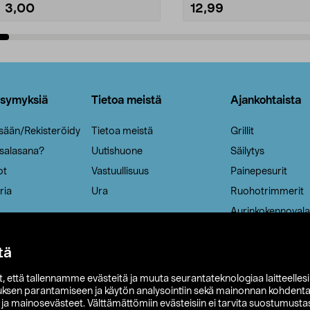
3,00
12,99
Lisää ostoskoriin
Lisää ostoskoriin
ysymyksiä
Tietoa meistä
Ajankohtaista
isään/Rekisteröidy
Tietoa meistä
Grillit
 salasana?
Uutishuone
Säilytys
ot
Vastuullisuus
Painepesurit
ria
Ura
Ruohotrimmerit
Aurinkokennovala
tä
it, että tallennamme evästeitä ja muuta seurantateknologiaa laitteelles
uksen parantamiseen ja käytön analysointiin sekä mainonnan kohdenta
t ja mainosevästeet. Välttämättömiin evästeisiin ei tarvita suostumustas