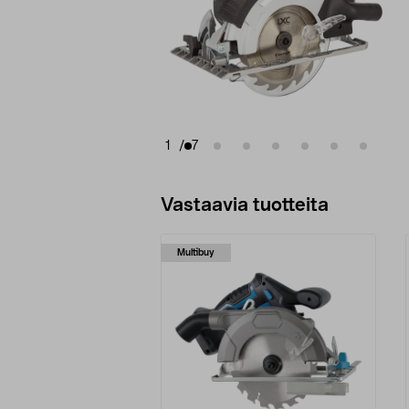
1
/
7
Vastaavia tuotteita
Multibuy