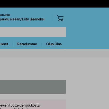
vetuloa
rjaudu sisään/Liity jäseneksi
ukset
Palvelumme
Club Clas
levien tuotteiden joukosta.