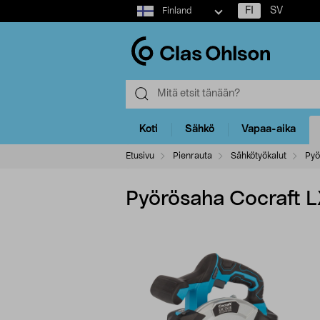
Select
FI
SV
Finland
market
Koti
Sähkö
Vapaa-aika
Etusivu
Pienrauta
Sähkötyökalut
Pyö
Pyörösaha Cocraft 