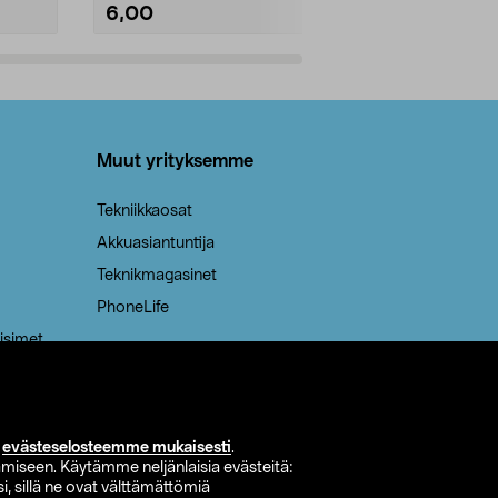
6,00
2,00
Lisää ostoskoriin
Lisää
Muut yrityksemme
Tekniikkaosat
Akkuasiantuntija
Teknikmagasinet
PhoneLife
isimet
i
evästeselosteemme mukaisesti
.
miseen. Käytämme neljänlaisia evästeitä:
i, sillä ne ovat välttämättömiä