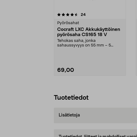
5viidestä
4.0viidestä
arvostelut
24
tähdestä
tähdestä
Pyörösahat
Cocraft LXC Akkukäyttöinen
pyörösaha CS165 18 V
Tehokas saha, jonka
sahaussyvyys on 55 mm – 5
vuoden takuu. Cocraft LXC CS165
– ...
69,00
Lisää ostoskoriin
Tuotetiedot
Lisätietoja