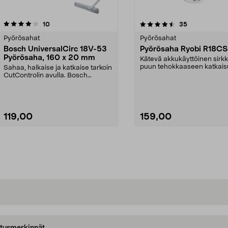
4.5viidestä
arvostelut
arvostelut
10
35
tähdestä
Pyörösahat
Pyörösahat
Bosch UniversalCirc 18V-53
Pyörösaha Ryobi R18C
Pyörösaha, 160 x 20 mm
Kätevä akkukäyttöinen sirkk
puun tehokkaaseen katkais
Sahaa, halkaise ja katkaise tarkoin
Sahaussyvyys 90°:ss...
CutControlin avulla. Bosch
UniversalCirc 18V...
119,00
159,00
Lisää ostoskoriin
Lisää ostoskoriin