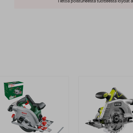
Tietoa poistuneesta tuotteesta löydät al