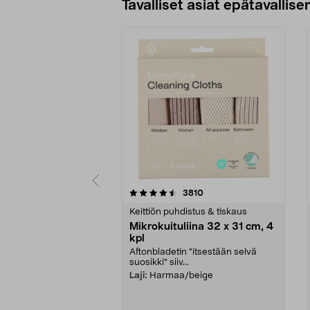
Tavalliset asiat epätavallisen
5viidestä
4.5viidestä
arvostelut
3810
tähdestä
tähdestä
Keittiön puhdistus & tiskaus
Mikrokuituliina 32 x 31 cm, 4
kpl
Aftonbladetin "itsestään selvä
suosikki" siiv...
Laji:
Harmaa/beige