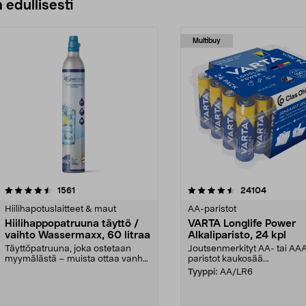
 edullisesti
Multibuy
4.5viidestä
arvostelut
4.5viidestä
arvostelut
1561
24104
tähdestä
Hiilihapotuslaitteet & maut
AA-paristot
Hiilihappopatruuna täyttö /
VARTA Longlife Power
vaihto Wassermaxx, 60 litraa
Alkaliparisto, 24 kpl
Täyttöpatruuna, joka ostetaan
Joutsenmerkityt AA- tai AA
myymälästä – muista ottaa vanha
paristot kaukosää...
patruuna mukaasi m...
Tyyppi:
AA/LR6