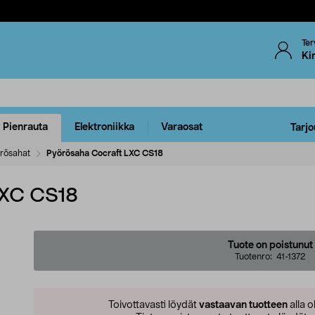
Ter
Ki
Pienrauta
Elektroniikka
Varaosat
Tarjo
rösahat
Pyörösaha Cocraft LXC CS18
LXC CS18
Tuote on poistunut
Tuotenro:
41-1372
Toivottavasti löydät
vastaavan tuotteen
alla o