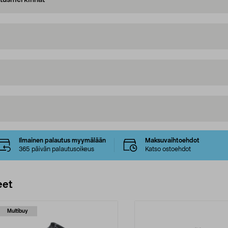
oitusmerkinnät
Ilmainen palautus myymälään
Maksuvaihtoehdot
365 päivän palautusoikeus
Katso ostoehdot
eet
Multibuy