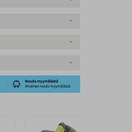
Nouda myymälästä
Ilmainen nouto myymälästä
Uutuus