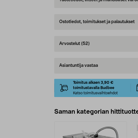
Tuotetiedot, liitteet ja mahdolliset var
Ostotiedot, toimitukset ja palautukset
Arvostelut
(52)
Asiantuntija vastaa
Toimitus alkaen 3,90 €
toimitustavalla Budbee
Katso toimitusvaihtoehdot
Saman kategorian hittituott