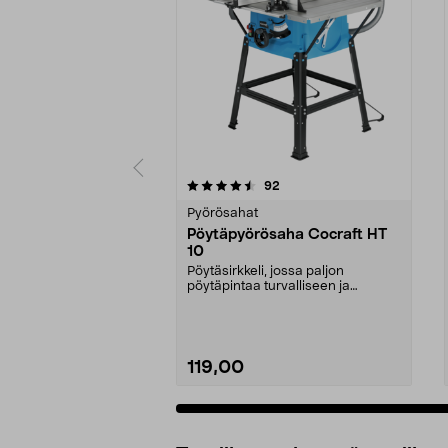
5 viidestä
4.5 viidestä
arvostelut
92
tähdestä
tähdestä
Pyörösahat
Pöytäpyörösaha Cocraft HT
10
Pöytäsirkkeli, jossa paljon
pöytäpintaa turvalliseen ja
miellyttävään työskentel...
119,00