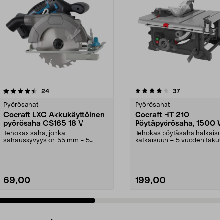
4.0 viidestä
arvostelut
4.5 viidestä
arvostelut
24
37
tähdestä
Pyörösahat
Pyörösahat
Cocraft LXC Akkukäyttöinen
Cocraft HT 210
pyörösaha CS165 18 V
Pöytäpyörösaha, 1500
Tehokas saha, jonka
Tehokas pöytäsaha halkaisu
sahaussyvyys on 55 mm – 5
katkaisuun – 5 vuoden taku
vuoden takuu. Cocraft LXC CS165
Cocraft HT 210 – ke...
– ...
69,00
199,00