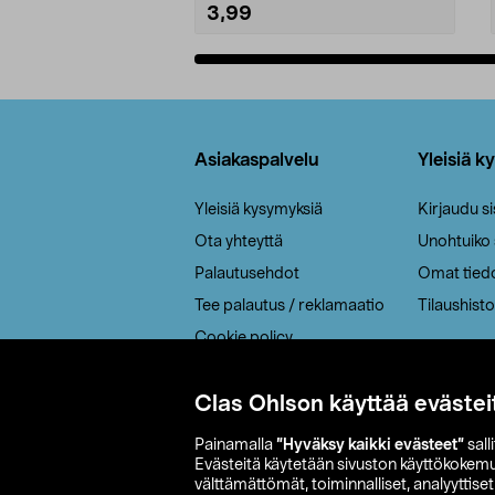
3,99
Lisää ostoskoriin
Alatunniste
Asiakaspalvelu
Yleisiä k
Yleisiä kysymyksiä
Kirjaudu s
Ota yhteyttä
Unohtuiko
Palautusehdot
Omat tied
Tee palautus / reklamaatio
Tilaushisto
Cookie policy
Toimitustavat
Clas Ohlson käyttää evästei
Saavutettavuus
Painamalla
”Hyväksy kaikki evästeet”
sall
Evästeitä käytetään sivuston käyttökokem
välttämättömät, toiminnalliset, analyyttise