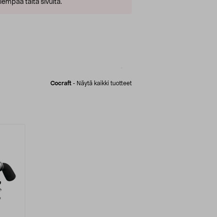
empaa tältä sivulta.
Cocraft
-
Näytä kaikki tuotteet