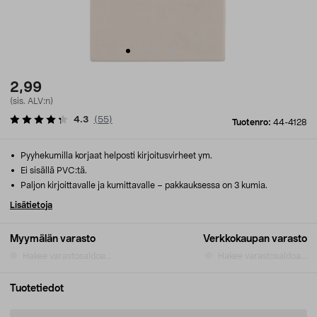
2,99
(sis. ALV:n)
4.3
(
55
)
Tuotenro:
44-4128
Pyyhekumilla korjaat helposti kirjoitusvirheet ym.
Ei sisällä PVC:tä.
Paljon kirjoittavalle ja kumittavalle – pakkauksessa on 3 kumia.
Lisätietoja
Myymälän varasto
Verkkokaupan varasto
Hakee varastosaldoa...
Hakee varastosaldoa...
Tuotetiedot