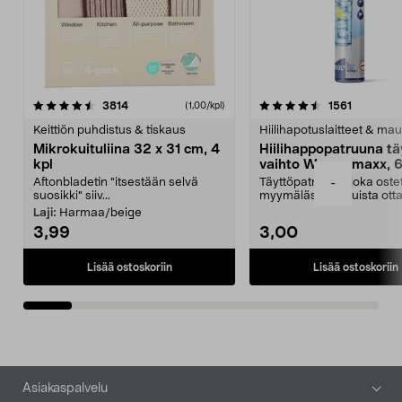
4.5viidestä
arvostelut
4.5viidestä
arvostelu
3814
1561
(1,00/kpl)
tähdestä
t
Keittiön puhdistus & tiskaus
Hiilihapotuslaitteet & mau
Mikrokuituliina 32 x 31 cm, 4
Hiilihappopatruuna tä
kpl
vaihto Wassermaxx, 6
Aftonbladetin "itsestään selvä
Täyttöpatruuna, joka ost
-
suosikki" siiv...
myymälästä – muista ott
patruuna mukaasi m...
Laji:
Harmaa/beige
3,99
3,00
Lisää ostoskoriin
Lisää ostoskoriin
Alatunniste
Asiakaspalvelu