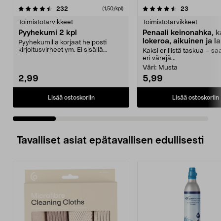
4.5 viidestä
arvostelut
4.5 viidestä
arvostelut
232
23
(1,50/kpl)
tähdestä
t
Toimistotarvikkeet
Toimistotarvikkeet
Pyyhekumi 2 kpl
Penaali keinonahka, k
lokeroa, aikuinen ja la
Pyyhekumilla korjaat helposti
kirjoitusvirheet ym. Ei sisällä
Kaksi erillistä taskua – s
PVC:tä. 2 kpl.
eri värejä...
Väri:
Musta
2,99
5,99
Lisää ostoskoriin
Lisää ostoskoriin
Tavalliset asiat epätavallisen edullisesti