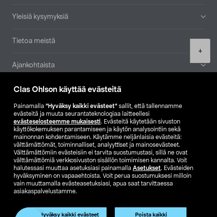
Yleisiä kysymyksiä
Tietoa meistä
Product
+
quantity
Ajankohtaista
Clas Ohlson käyttää evästeitä
Muut yrityksemme
Painamalla
”Hyväksy kaikki evästeet”
sallit, että tallennamme
Etsi myymälä
evästeitä ja muuta seurantateknologiaa laitteellesi
evästeselosteemme mukaisesti
. Evästeitä käytetään sivuston
käyttökokemuksen parantamiseen ja käytön analysointiin sekä
mainonnan kohdentamiseen. Käytämme neljänlaisia evästeitä:
SE
NO
FI
välttämättömät, toiminnalliset, analyyttiset ja mainosevästeet.
Välttämättömiin evästeisiin ei tarvita suostumustasi, sillä ne ovat
FI
SV
välttämättömiä verkkosivuston sisällön toimimisen kannalta. Voit
halutessasi muuttaa asetuksiasi painamalla
Asetukset
. Evästeiden
hyväksyminen on vapaaehtoista. Voit perua suostumuksesi milloin
vain muuttamalla evästeasetuksiasi, apua saat tarvittaessa
asiakaspalvelustamme.
Hyväksy kaikki evästeet
Poista kaikki
Club Clas
Ostoehdot
Tietosuojaseloste