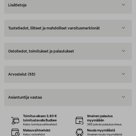
Lisätietoja
Tuotetiedot, liitteet ja mahdolliset varoitusmerkinnät
Ostotiedot, toimitukset ja palautukset
Arvostelut
(55)
Asiantuntija vastaa
Toimitus alkaen 3,90 €
Ilmainen palautus
toimitustavalla Budbee
myymälään
Katso toimitusvaihtoehdot
365 päivän palautusoikeus
Maksuvaihtoehdot
Nouda myymälästä
Katso ostoehdot
Ilmainen nouto myymälästä