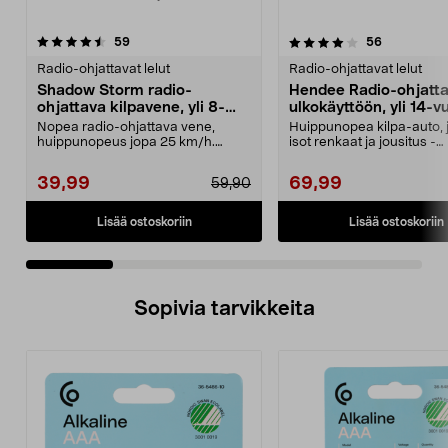
4.0 viidestä
arvostelut
4.0 viidestä
arvostelut
59
56
tähdestä
t
Radio-ohjattavat lelut
Radio-ohjattavat lelut
Shadow Storm radio-
Hendee Radio-ohjatta
ohjattava kilpavene, yli 8-
ulkokäyttöön, yli 14-vu
vuotiaille
Nopea radio-ohjattava vene,
Huippunopea kilpa-auto, 
huippunopeus jopa 25 km/h.
isot renkaat ja jousitus -
Shadow Storm -kilpavene –...
enimmäisnopeus jopa ...
39,99
69,99
59,90
Lisää ostoskoriin
Lisää ostoskoriin
Sopivia tarvikkeita