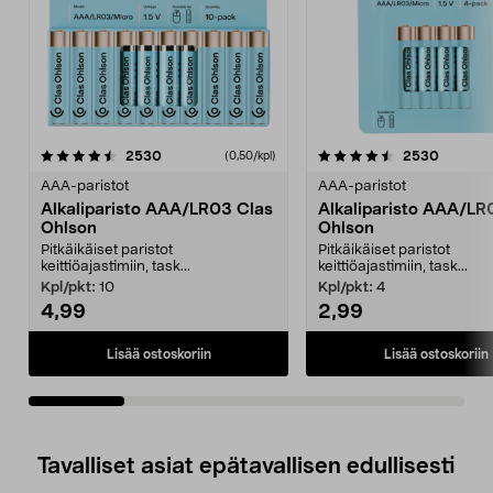
4.5viidestä
arvostelut
4.5viidestä
arvostel
2530
2530
(0,50/kpl)
tähdestä
t
AAA-paristot
AAA-paristot
Alkaliparisto AAA/LR03 Clas
Alkaliparisto AAA/LR
Ohlson
Ohlson
Pitkäikäiset paristot
Pitkäikäiset paristot
keittiöajastimiin, task...
keittiöajastimiin, task...
Kpl/pkt:
10
Kpl/pkt:
4
4,99
2,99
Lisää ostoskoriin
Lisää ostoskoriin
Tavalliset asiat epätavallisen edullisesti