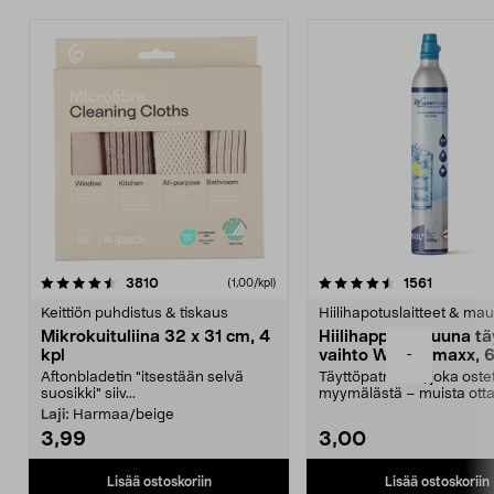
4.5viidestä
arvostelut
4.5viidestä
arvostelu
3810
1561
(1,00/kpl)
tähdestä
t
Keittiön puhdistus & tiskaus
Hiilihapotuslaitteet & mau
Mikrokuituliina 32 x 31 cm, 4
Hiilihappopatruuna tä
-
kpl
vaihto Wassermaxx, 6
Aftonbladetin "itsestään selvä
Täyttöpatruuna, joka ost
suosikki" siiv...
myymälästä – muista ott
patruuna mukaasi m...
Laji:
Harmaa/beige
3,99
3,00
Lisää ostoskoriin
Lisää ostoskoriin