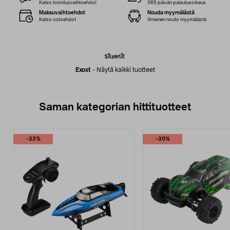
Katso toimitusvaihtoehdot
365 päivän palautusoikeus
Maksuvaihtoehdot
Nouda myymälästä
Katso ostoehdot
Ilmainen nouto myymälästä
Exost
-
Näytä kaikki tuotteet
Saman kategorian hittituotteet
-33%
-30%