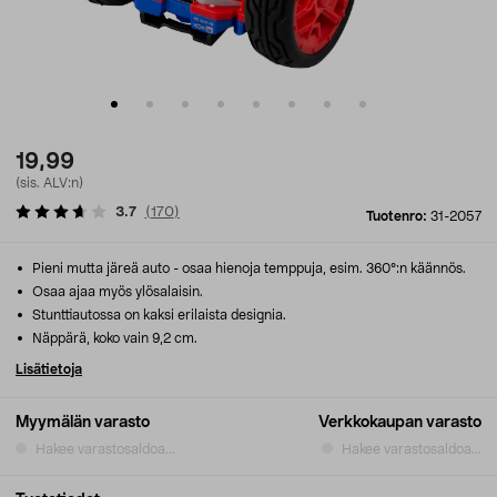
19,99
(sis. ALV:n)
3.7
(
170
)
Tuotenro:
31-2057
Pieni mutta järeä auto - osaa hienoja temppuja, esim. 360°:n käännös.
Osaa ajaa myös ylösalaisin.
Stunttiautossa on kaksi erilaista designia.
Näppärä, koko vain 9,2 cm.
Lisätietoja
Myymälän varasto
Verkkokaupan varasto
Hakee varastosaldoa...
Hakee varastosaldoa...