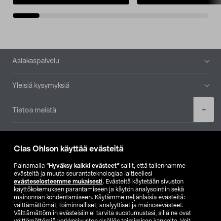
Alatunniste
Asiakaspalvelu
Yleisiä kysymyksiä
Product
+
Tietoa meistä
quantity
Ajankohtaista
Clas Ohlson käyttää evästeitä
Muut yrityksemme
Painamalla
”Hyväksy kaikki evästeet”
sallit, että tallennamme
evästeitä ja muuta seurantateknologiaa laitteellesi
evästeselosteemme mukaisesti
. Evästeitä käytetään sivuston
Etsi myymälä
käyttökokemuksen parantamiseen ja käytön analysointiin sekä
mainonnan kohdentamiseen. Käytämme neljänlaisia evästeitä:
välttämättömät, toiminnalliset, analyyttiset ja mainosevästeet.
SE
NO
FI
Välttämättömiin evästeisiin ei tarvita suostumustasi, sillä ne ovat