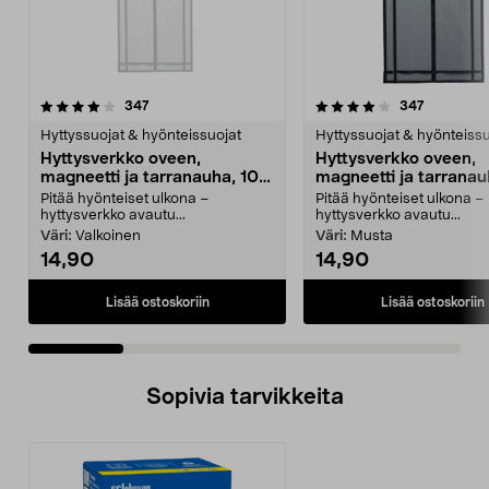
4.0 viidestä
arvostelut
4.0 viidestä
arvostelut
347
347
tähdestä
t
Hyttyssuojat & hyönteissuojat
Hyttyssuojat & hyönteissu
Hyttysverkko oveen,
Hyttysverkko oveen,
magneetti ja tarranauha, 100
magneetti ja tarranau
x 220 cm
x 220 cm
Pitää hyönteiset ulkona –
Pitää hyönteiset ulkona –
hyttysverkko avautu...
hyttysverkko avautu...
Väri:
Valkoinen
Väri:
Musta
14,90
14,90
Lisää ostoskoriin
Lisää ostoskoriin
Sopivia tarvikkeita