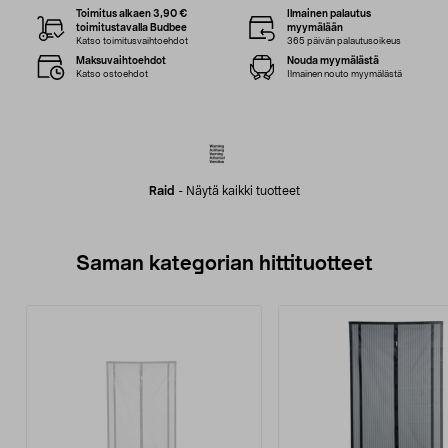
Toimitus alkaen 3,90 €
Ilmainen palautus
toimitustavalla Budbee
myymälään
Katso toimitusvaihtoehdot
365 päivän palautusoikeus
Maksuvaihtoehdot
Nouda myymälästä
Katso ostoehdot
Ilmainen nouto myymälästä
Raid
-
Näytä kaikki tuotteet
Saman kategorian hittituotteet