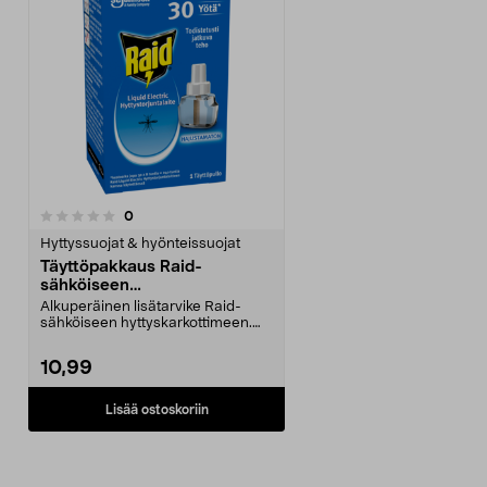
arvostelut
0
Hyttyssuojat & hyönteissuojat
Täyttöpakkaus Raid-
sähköiseen
hyttyskarkottimeen, 1 kpl
Alkuperäinen lisätarvike Raid-
sähköiseen hyttyskarkottimeen.
Raid-täyttöpakkaus ...
10,99
Lisää ostoskoriin