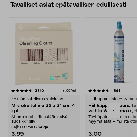
Tavalliset asiat epätavallisen edullisesti
4.5viidestä
arvostelut
4.5viidestä
arvostelu
3810
1561
(1,00/kpl)
tähdestä
t
Keittiön puhdistus & tiskaus
Hiilihapotuslaitteet & mau
Mikrokuituliina 32 x 31 cm, 4
Hiilihappopatruuna tä
-
kpl
vaihto Wassermaxx, 6
Aftonbladetin "itsestään selvä
Täyttöpatruuna, joka ost
suosikki" siiv...
myymälästä – muista ott
patruuna mukaasi m...
Laji:
Harmaa/beige
3,99
3,00