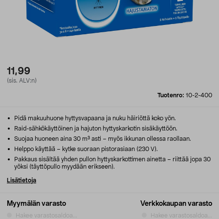
11,99
(sis. ALV:n)
Tuotenro:
10-2-400
Pidä makuuhuone hyttysvapaana ja nuku häiriöttä koko yön.
Raid-sähkökäyttöinen ja hajuton hyttyskarkotin sisäkäyttöön.
Suojaa huoneen aina 30 m³ asti – myös ikkunan ollessa raollaan.
Helppo käyttää – kytke suoraan pistorasiaan (230 V).
Pakkaus sisältää yhden pullon hyttyskarkottimen ainetta – riittää jopa 30
yöksi (täyttöpullo myydään erikseen).
Lisätietoja
Myymälän varasto
Verkkokaupan varasto
Hakee varastosaldoa...
Hakee varastosaldoa...