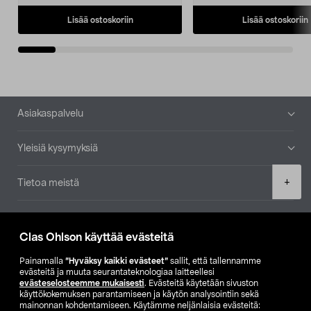
Lisää ostoskoriin
Lisää ostoskoriin
Alatunniste
Asiakaspalvelu
Yleisiä kysymyksiä
Product
+
Tietoa meistä
quantity
Ajankohtaista
Clas Ohlson käyttää evästeitä
Muut yrityksemme
Painamalla
”Hyväksy kaikki evästeet”
sallit, että tallennamme
evästeitä ja muuta seurantateknologiaa laitteellesi
evästeselosteemme mukaisesti
. Evästeitä käytetään sivuston
Etsi myymälä
käyttökokemuksen parantamiseen ja käytön analysointiin sekä
mainonnan kohdentamiseen. Käytämme neljänlaisia evästeitä: