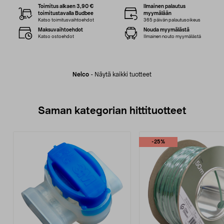
Toimitus alkaen 3,90 €
Ilmainen palautus
toimitustavalla Budbee
myymälään
Katso toimitusvaihtoehdot
365 päivän palautusoikeus
Maksuvaihtoehdot
Nouda myymälästä
Katso ostoehdot
Ilmainen nouto myymälästä
Nelco
-
Näytä kaikki tuotteet
Saman kategorian hittituotteet
-25%