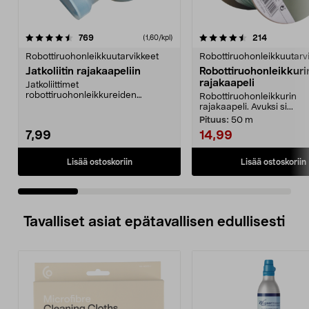
4.5 viidestä
arvostelut
5.0 viidestä
arvostelut
769
214
(1,60/kpl)
tähdestä
t
Robottiruohonleikkuutarvikkeet
Robottiruohonleikkuutarv
Jatkoliitin rajakaapeliin
Robottiruohonleikkuri
rajakaapeli
Jatkoliittimet
robottiruohonleikkureiden
Robottiruohonleikkurin
rajakaapeliin. 5 kpl.
rajakaapeli. Avuksi si...
Pituus:
50 m
7,99
14,99
Lisää ostoskoriin
Lisää ostoskoriin
Tavalliset asiat epätavallisen edullisesti