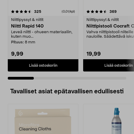
4.5 viidestä
arvostelut
4.5 viidestä
arvostelut
325
369
(0,01/kpl)
tähdestä
t
Niittipyssyt & niitit
Niittipyssyt & niitit
Niitti Rapid 140
Niittipistooli Co
Leveä niitti - ohueen materiaaliin,
Vahva niittipistooli niiteille
kuten muo...
nauloille. Säädettävä isk
Kattolevyihin...
Pituus:
8 mm
9,99
19,99
Lisää ostoskoriin
Lisää ostoskoriin
Tavalliset asiat epätavallisen edullisesti