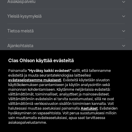
Asiakaspalvelu
Yleisiä kysymyksiä
Tietoa meistä
Ajankohtaista
Clas Ohlson käyttää evästeitä
Muut yrityksemme
Painamalla
”Hyväksy kaikki evästeet”
sallit, että tallennamme
Etsi myymälä
evästeitä ja muuta seurantateknologiaa laitteellesi
evästeselosteemme mukaisesti
. Evästeitä käytetään sivuston
käyttökokemuksen parantamiseen ja käytön analysointiin sekä
mainonnan kohdentamiseen. Käytämme neljänlaisia evästeitä:
SE
NO
FI
välttämättömät, toiminnalliset, analyyttiset ja mainosevästeet.
Välttämättömiin evästeisiin ei tarvita suostumustasi, sillä ne ovat
FI
SV
välttämättömiä verkkosivuston sisällön toimimisen kannalta. Voit
halutessasi muuttaa asetuksiasi painamalla
Asetukset
. Evästeiden
hyväksyminen on vapaaehtoista. Voit perua suostumuksesi milloin
vain muuttamalla evästeasetuksiasi, apua saat tarvittaessa
asiakaspalvelustamme.