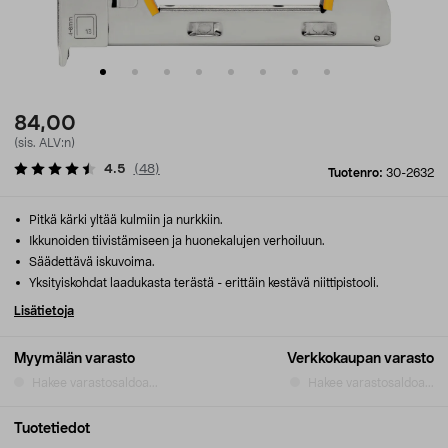
84,00
(sis. ALV:n)
4.5
(
48
)
Tuotenro:
30-2632
Pitkä kärki yltää kulmiin ja nurkkiin.
Ikkunoiden tiivistämiseen ja huonekalujen verhoiluun.
Säädettävä iskuvoima.
Yksityiskohdat laadukasta terästä - erittäin kestävä niittipistooli.
Lisätietoja
Myymälän varasto
Verkkokaupan varasto
Hakee varastosaldoa...
Hakee varastosaldoa...
Tuotetiedot