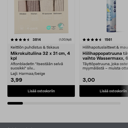
4.5viidestä
arvostelut
4.5viidestä
arvostelu
3814
1561
(1,00/kpl)
tähdestä
t
Keittiön puhdistus & tiskaus
Hiilihapotuslaitteet & mau
Mikrokuituliina 32 x 31 cm, 4
Hiilihappopatruuna tä
kpl
vaihto Wassermaxx, 6
Aftonbladetin "itsestään selvä
Täyttöpatruuna, joka ost
suosikki" siiv...
myymälästä – muista ott
patruuna mukaasi m...
Laji:
Harmaa/beige
3,99
3,00
Lisää ostoskoriin
Lisää ostoskoriin
Alatunniste