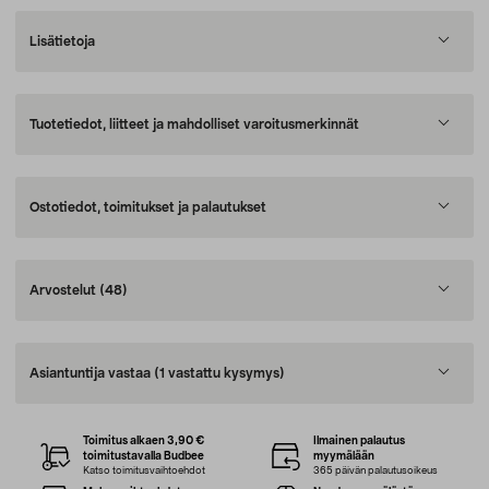
Lisätietoja
Tuotetiedot, liitteet ja mahdolliset varoitusmerkinnät
Ostotiedot, toimitukset ja palautukset
Arvostelut
(48)
Asiantuntija vastaa
(1 vastattu kysymys)
Toimitus alkaen 3,90 €
Ilmainen palautus
toimitustavalla Budbee
myymälään
Katso toimitusvaihtoehdot
365 päivän palautusoikeus