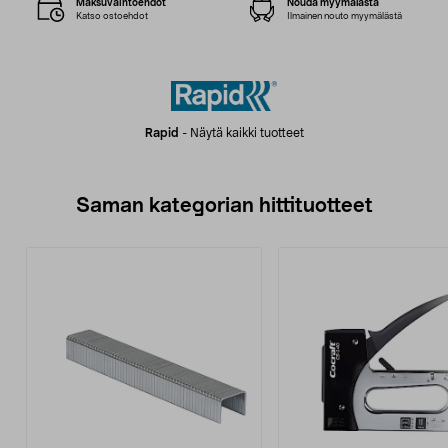
Maksuvaihtoehdot
Nouda myymälästä
Katso ostoehdot
Ilmainen nouto myymälästä
Rapid
-
Näytä kaikki tuotteet
Saman kategorian hittituotteet