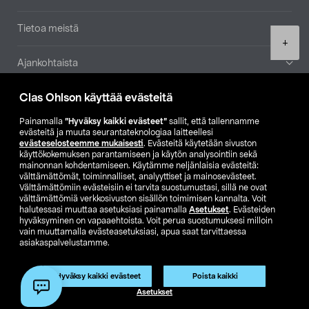
Tietoa meistä
Product
+
quantity
Ajankohtaista
Clas Ohlson käyttää evästeitä
Muut yrityksemme
Painamalla
”Hyväksy kaikki evästeet”
sallit, että tallennamme
Etsi myymälä
evästeitä ja muuta seurantateknologiaa laitteellesi
evästeselosteemme mukaisesti
. Evästeitä käytetään sivuston
käyttökokemuksen parantamiseen ja käytön analysointiin sekä
mainonnan kohdentamiseen. Käytämme neljänlaisia evästeitä:
SE
NO
FI
välttämättömät, toiminnalliset, analyyttiset ja mainosevästeet.
Välttämättömiin evästeisiin ei tarvita suostumustasi, sillä ne ovat
FI
SV
välttämättömiä verkkosivuston sisällön toimimisen kannalta. Voit
halutessasi muuttaa asetuksiasi painamalla
Asetukset
. Evästeiden
hyväksyminen on vapaaehtoista. Voit perua suostumuksesi milloin
vain muuttamalla evästeasetuksiasi, apua saat tarvittaessa
asiakaspalvelustamme.
Hyväksy kaikki evästeet
Poista kaikki
Club Clas
Ostoehdot
Tietosuojaseloste
Lisää ostoskoriin
(1)
Asetukset
Näytä hinnat ilman ALV:a