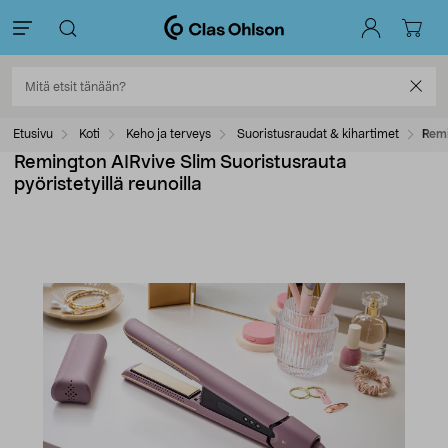
Etusivu
Koti
Keho ja terveys
Suoristusraudat & kihartimet
Remi
Remington AIRvive Slim Suoristusrauta
pyöristetyillä reunoilla