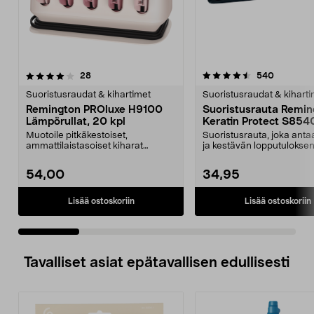
4.5 viidestä
arvostelut
4.5 viidestä
arvostelu
28
540
tähdestä
t
Suoristusraudat & kihartimet
Suoristusraudat & kiharti
Remington PROluxe H9100
Suoristusrauta Remin
Lämpörullat, 20 kpl
Keratin Protect S854
Muotoile pitkäkestoiset,
Suoristusrauta, joka ant
ammattilaistasoiset kiharat
ja kestävän lopputuloksen
kahdenkokoisilla rullilla. ...
edistää hiusten h...
54,00
34,95
Lisää ostoskoriin
Lisää ostoskoriin
Tavalliset asiat epätavallisen edullisesti