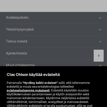
Alatunniste
Asiakaspalvelu
Yleisiä kysymyksiä
Tietoa meistä
Ajankohtaista
Product
+
quantity
Muut yrityksemme
Clas Ohlson käyttää evästeitä
Etsi myymälä
Painamalla
”Hyväksy kaikki evästeet”
sallit, että tallennamme
evästeitä ja muuta seurantateknologiaa laitteellesi
SE
NO
FI
evästeselosteemme mukaisesti
. Evästeitä käytetään sivuston
käyttökokemuksen parantamiseen ja käytön analysointiin sekä
FI
SV
mainonnan kohdentamiseen. Käytämme neljänlaisia evästeitä:
välttämättömät, toiminnalliset, analyyttiset ja mainosevästeet.
Välttämättömiin evästeisiin ei tarvita suostumustasi, sillä ne ovat