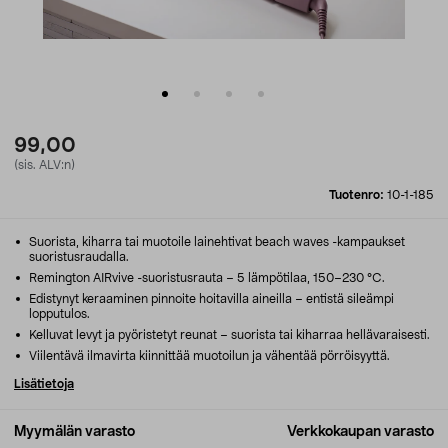
99,00
(sis. ALV:n)
Tuotenro:
10-1-185
Suorista, kiharra tai muotoile lainehtivat beach waves -kampaukset
suoristusraudalla.
Remington AIRvive -suoristusrauta – 5 lämpötilaa, 150–230 °C.
Edistynyt keraaminen pinnoite hoitavilla aineilla – entistä sileämpi
lopputulos.
Kelluvat levyt ja pyöristetyt reunat – suorista tai kiharraa hellävaraisesti.
Viilentävä ilmavirta kiinnittää muotoilun ja vähentää pörröisyyttä.
Lisätietoja
Myymälän varasto
Verkkokaupan varasto