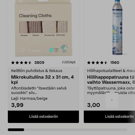
4.5viidestä
arvostelut
4.5viidestä
arvostel
3809
1560
(1,00/kpl)
tähdestä
t
Keittiön puhdistus & tiskaus
Hiilihapotuslaitteet & mau
Mikrokuituliina 32 x 31 cm, 4
Hiilihappopatruuna tä
kpl
vaihto Wassermaxx, 6
Aftonbladetin "itsestään selvä
Täyttöpatruuna, joka ost
suosikki" siiv...
myymälästä – muista ott
patruuna mukaasi m...
Laji:
Harmaa/beige
-
3,99
3,00
Lisää ostoskoriin
Lisää ostoskoriin