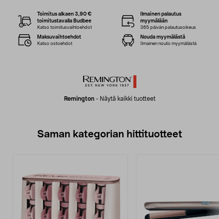
Toimitus alkaen 3,90 €
Ilmainen palautus
toimitustavalla Budbee
myymälään
Katso toimitusvaihtoehdot
365 päivän palautusoikeus
Maksuvaihtoehdot
Nouda myymälästä
Katso ostoehdot
Ilmainen nouto myymälästä
Remington
-
Näytä kaikki tuotteet
Saman kategorian hittituotteet