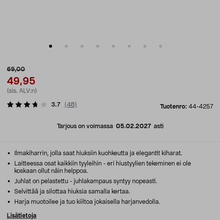
69,00
49,95
(sis. ALV:n)
3.7
(
48
)
Tuotenro:
44-4257
Tarjous on voimassa
05.02.2027
asti
Ilmakiharrin, jolla saat hiuksiin kuohkeutta ja elegantit kiharat.
Laitteessa osat kaikkiin tyyleihin - eri hiustyylien tekeminen ei ole
koskaan ollut näin helppoa.
Juhlat on pelastettu - juhlakampaus syntyy nopeasti.
Selvittää ja silottaa hiuksia samalla kertaa.
Harja muotoilee ja tuo kiiltoa jokaisella harjanvedolla.
Lisätietoja