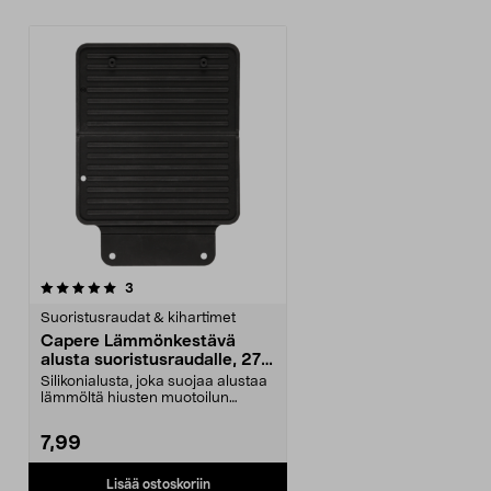
arvostelut
3
Suoristusraudat & kihartimet
Capere Lämmönkestävä
alusta suoristusraudalle, 27,5
x 20 cm
Silikonialusta, joka suojaa alustaa
lämmöltä hiusten muotoilun
yhteydessä. Caper...
7,99
Lisää ostoskoriin