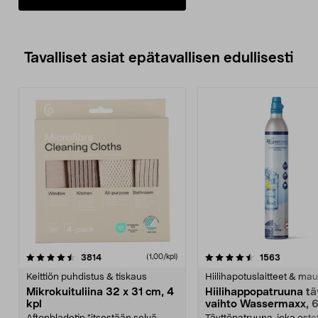
Tavalliset asiat epätavallisen edullisesti
4.5viidestä
arvostelut
4.5viidestä
arvostelu
3814
1563
(1,00/kpl)
tähdestä
t
Keittiön puhdistus & tiskaus
Hiilihapotuslaitteet & mau
Mikrokuituliina 32 x 31 cm, 4
Hiilihappopatruuna tä
kpl
vaihto Wassermaxx, 6