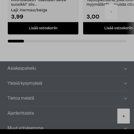
Aftonbladetin "itsestään selvä
Täyttöpatruuna, joka ost
suosikki" siiv...
myymälästä – muista ott
patruuna mukaasi m...
Laji:
Harmaa/beige
-
3,99
3,00
Lisää ostoskoriin
Lisää ostoskoriin
Alatunniste
Asiakaspalvelu
Yleisiä kysymyksiä
Tietoa meistä
Ajankohtaista
Product
+
quantity
Muut yrityksemme