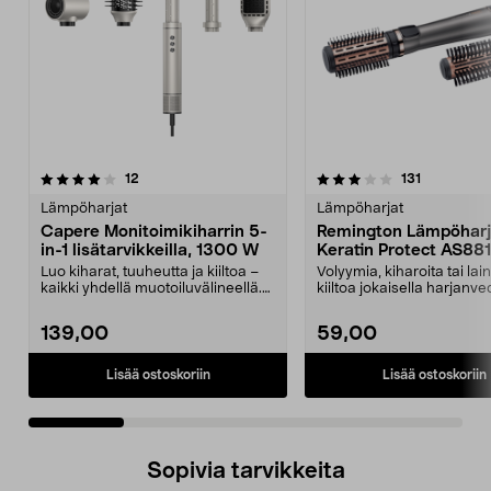
3.5 viidestä
arvostelut
3.5 viidestä
arvostelut
12
131
tähdestä
t
Lämpöharjat
Lämpöharjat
Capere Monitoimikiharrin 5-
Remington Lämpöhar
in-1 lisätarvikkeilla, 1300 W
Keratin Protect AS88
Luo kiharat, tuuheutta ja kiiltoa –
Volyymia, kiharoita tai lai
kaikki yhdellä muotoiluvälineellä.
kiiltoa jokaisella harjanve
Capere-mo...
Remington K...
139,00
59,00
Lisää ostoskoriin
Lisää ostoskoriin
Sopivia tarvikkeita