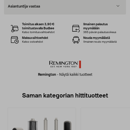
Asiantuntija vastaa
Toimitus alkaen 3,90 €
Ilmainen palautus
toimitustavalla Budbee
myymälään
Katso toimitusvaihtoehdot
365 päivän palautusoikeus
Maksuvaihtoehdot
Nouda myymälästä
Katso ostoehdot
Ilmainen nouto myymälästä
Remington
-
Näytä kaikki tuotteet
Saman kategorian hittituotteet