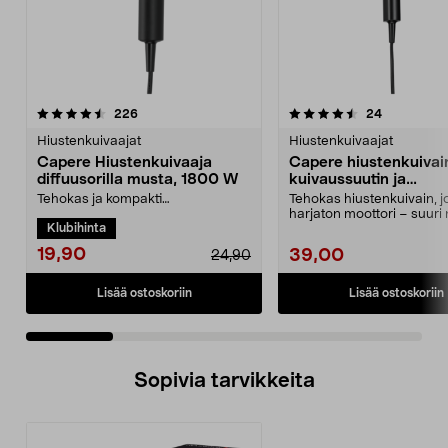
4.5 viidestä
arvostelut
4.0 viidestä
arvostelut
226
24
tähdestä
t
Hiustenkuivaajat
Hiustenkuivaajat
Capere Hiustenkuivaaja
Capere hiustenkuivai
diffuusorilla musta, 1800 W
kuivaussuutin ja
kylmäilmatoiminto,
Tehokas ja kompakti
Tehokas hiustenkuivain, j
hiustenkuivaaja nopeaan
harjaton moottori – suuri
Klubihinta
kuivaukseen. Kaksi nopeutta
Hiustenkuivain, ...
täydelli...
19,90
39,00
24,90
Lisää ostoskoriin
Lisää ostoskoriin
Sopivia tarvikkeita