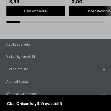
3,99
3,00
Lisää ostoskoriin
Lisää ostoskoriin
Alatunniste
Asiakaspalvelu
Yleisiä kysymyksiä
Tietoa meistä
Ajankohtaista
Muut yrityksemme
Clas Ohlson käyttää evästeitä
Etsi myymälä