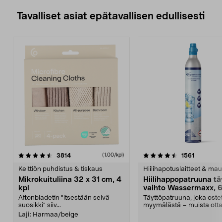
Tavalliset asiat epätavallisen edullisesti
4.5viidestä
arvostelut
4.5viidestä
arvostelu
3814
1561
(1,00/kpl)
tähdestä
t
Keittiön puhdistus & tiskaus
Hiilihapotuslaitteet & mau
Mikrokuituliina 32 x 31 cm, 4
Hiilihappopatruuna tä
kpl
vaihto Wassermaxx, 6
Aftonbladetin "itsestään selvä
Täyttöpatruuna, joka ost
suosikki" siiv...
myymälästä – muista ott
patruuna mukaasi m...
Laji:
Harmaa/beige