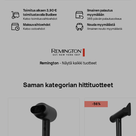
Toimitus alkaen 3,90 €
Ilmainen palautus
toimitustavalla Budbee
myymälään
Katso toimitusvaihtoehdot
365 päivän palautusoikeus
Maksuvaihtoehdot
Nouda myymälästä
Katso ostoehdot
Ilmainen nouto myymälästä
Remington
-
Näytä kaikki tuotteet
Saman kategorian hittituotteet
-56%