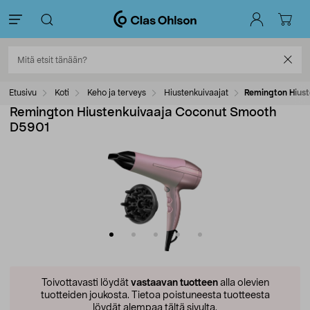
Etusivu
Koti
Keho ja terveys
Hiustenkuivaajat
Remington Hius
Remington Hiustenkuivaaja Coconut Smooth
D5901
Toivottavasti löydät
vastaavan tuotteen
alla olevien
tuotteiden joukosta.
Tietoa poistuneesta tuotteesta
löydät alempaa tältä sivulta.