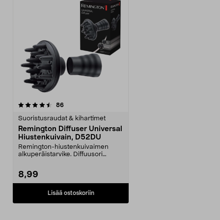
arvostelut
86
Suoristusraudat & kihartimet
Remington Diffuser Universal
Hiustenkuivain, D52DU
Remington-hiustenkuivaimen
alkuperäistarvike. Diffuusori
hiustenkuivaimeen – suu...
8,99
Lisää ostoskoriin