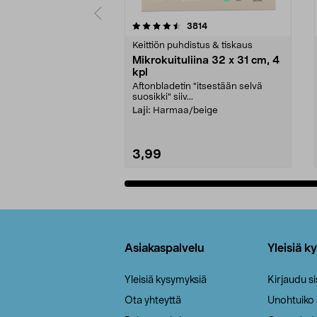
5viidestä
4.5viidestä
arvostelut
3814
tähdestä
tähdestä
Keittiön puhdistus & tiskaus
Mikrokuituliina 32 x 31 cm, 4
kpl
Aftonbladetin "itsestään selvä
suosikki" siiv...
Laji:
Harmaa/beige
3,99
Lisää ostoskoriin
Alatunniste
Asiakaspalvelu
Yleisiä k
Yleisiä kysymyksiä
Kirjaudu s
Ota yhteyttä
Unohtuiko