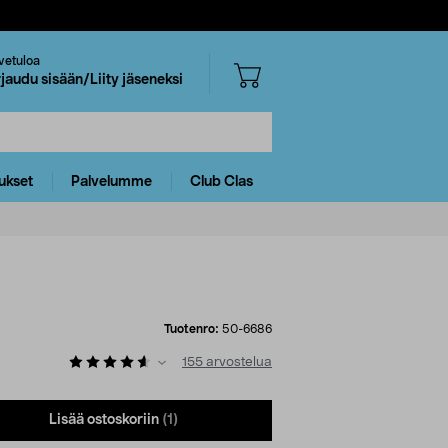
vetuloa
rjaudu sisään/Liity jäseneksi
ukset
Palvelumme
Club Clas
Tuotenro:
50-6686
155
arvostelua
Lisää ostoskoriin
(1)