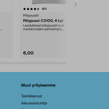
4.5viidestä
arvostelut
4.5
471
6
tähdestä
tähdestä
Pölypussit
Kierrätys & ro
Pölypussi C3100, 4 kpl
Roskapussi,
kahvat, 30 l
Laadukkaat pölypussit ovat
markkinoiden parhaimpia.
A-
Testivoittaja 
Kestävä, jopa 50 % suurempi ...
roskapussi u
Roskapussi, jo
6,00
2,00
Lisää ostoskoriin
Lisää
Muut yrityksemme
Tekniikkaosat
Akkuasiantuntija