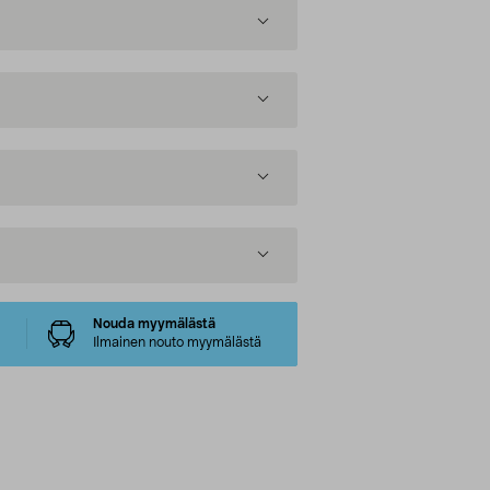
Nouda myymälästä
Ilmainen nouto myymälästä