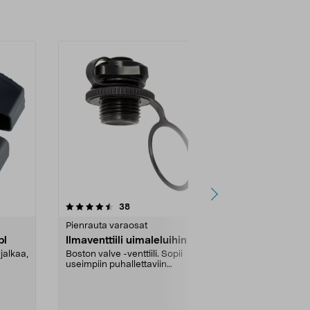
4.5 viidestä
arvostelut
3.5
38
tähdestä
tähdestä
Pienrauta varaosat
Pienrauta va
pl
Ilmaventtiili uimaleluihin
Virrankatka
jalkaa,
Boston valve -venttiili. Sopii
Asennusmitta
useimpiin puhallettaviin
..
vesileluihin.