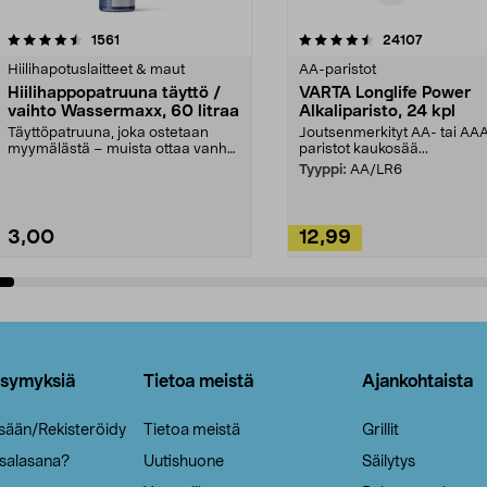
4.5viidestä
arvostelut
4.5viidestä
arvostelut
1561
24107
tähdestä
Hiilihapotuslaitteet & maut
AA-paristot
Hiilihappopatruuna täyttö /
VARTA Longlife Power
vaihto Wassermaxx, 60 litraa
Alkaliparisto, 24 kpl
Täyttöpatruuna, joka ostetaan
Joutsenmerkityt AA- tai AA
myymälästä – muista ottaa vanha
paristot kaukosää...
patruuna mukaasi m...
Tyyppi:
AA/LR6
3,00
12,99
Lisää ostoskoriin
Lisää ostoskoriin
ysymyksiä
Tietoa meistä
Ajankohtaista
isään/Rekisteröidy
Tietoa meistä
Grillit
 salasana?
Uutishuone
Säilytys