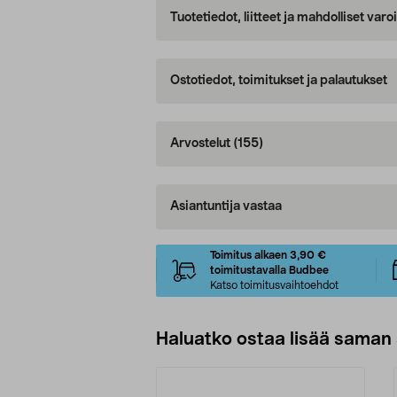
Tuotetiedot, liitteet ja mahdolliset var
Ostotiedot, toimitukset ja palautukset
Arvostelut
(155)
Asiantuntija vastaa
Toimitus alkaen 3,90 €
toimitustavalla Budbee
Katso toimitusvaihtoehdot
Haluatko ostaa lisää saman 