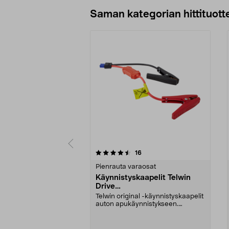
Lisää ostoskoriin
Saman kategorian hittituott
5 viidestä
4.5 viidestä
arvostelut
16
tähdestä
tähdestä
Pienrauta varaosat
Käynnistyskaapelit Telwin
Drive
Mini/9000/13000/1250/150
Telwin original -käynnistyskaapelit
0/1750, EC5
auton apukäynnistykseen.
Käynnistyskaapelit ...