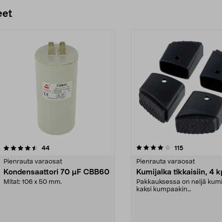
Lisää ostoskoriin
eet
4.0 viidestä
arvostelut
4.5 viidestä
arvostelut
44
115
tähdestä
Pienrauta varaosat
Pienrauta varaosat
Kondensaattori 70 µF CBB60
Kumijalka tikkaisiin, 4 k
Mitat: 106 x 50 mm.
Pakkauksessa on neljä kumi
kaksi kumpaakin
kokoa.Sisämitat:Iso jalka: 21 .