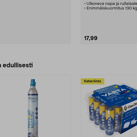
• Ulkoneva napa ja rullalaake
• Enimmäiskuormitus 130 kg
17,99
Katso Vaihtoehdot
Katso Vaihtoehdot
 edullisesti
Katso hinta