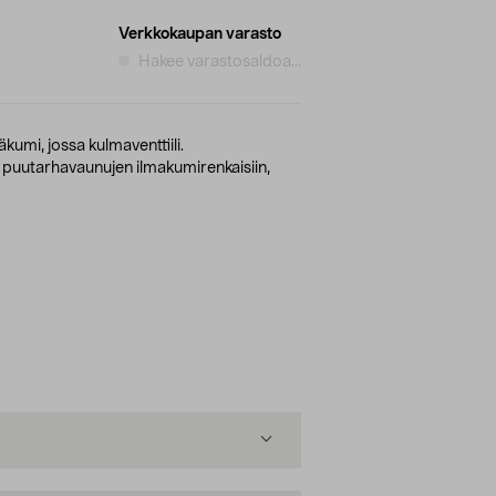
Verkkokaupan varasto
Hakee varastosaldoa...
äkumi, jossa kulmaventtiili.
ai puutarhavaunujen ilmakumirenkaisiin,