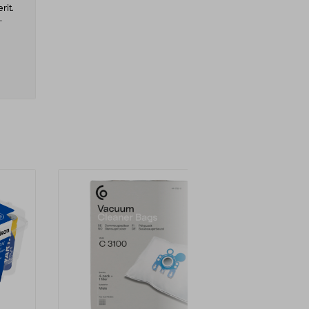
rit.
.