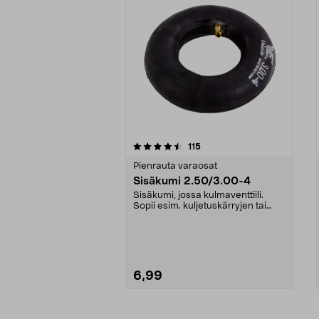
5viidestä
4.0viidestä
arvostelut
115
tähdestä
tähdestä
Pienrauta varaosat
Sisäkumi 2.50/3.00-4
Sisäkumi, jossa kulmaventtiili.
Sopii esim. kuljetuskärryjen tai
puutarhavaunuje...
6,99