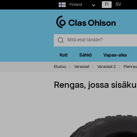
Select
FI
SV
Finland
market
Koti
Sähkö
Vapaa-aika
Etusivu
Varaosat
Varaosat 2
Pienrau
Rengas, jossa sisäk