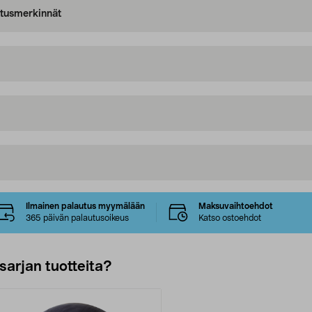
oitusmerkinnät
Ilmainen palautus myymälään
Maksuvaihtoehdot
365 päivän palautusoikeus
Katso ostoehdot
sarjan tuotteita?