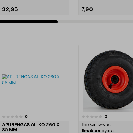
32,95
7,90
arvostelut
arvostelut
0
0
0.0 viidestä
tähdestä
APURENGAS AL-KO 260 X
Ilmakumipyörät
85 MM
Ilmakumipyörä