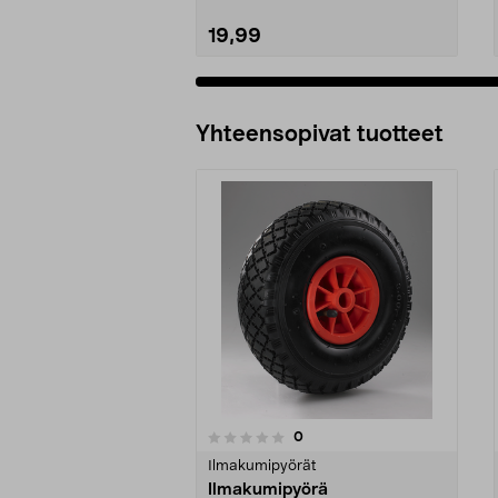
19,99
Yhteensopivat tuotteet
arvostelut
0
0 viidestä
0.0 viidestä
tähdestä
tähdestä
Ilmakumipyörät
Ilmakumipyörä