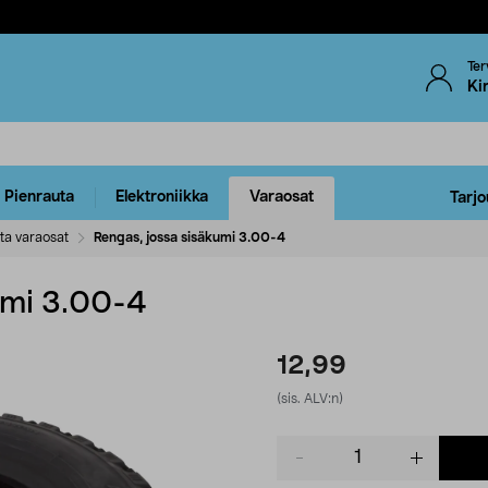
Ter
Ki
Pienrauta
Elektroniikka
Varaosat
Tarjo
ta varaosat
Rengas, jossa sisäkumi 3.00-4
umi 3.00-4
12,99
(sis. ALV:n)
Product
quantity