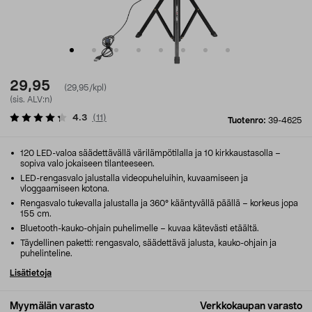
29,95
(29,95/kpl)
(sis. ALV:n)
4.3
(
11
)
Tuotenro:
39-4625
120 LED-valoa säädettävällä värilämpötilalla ja 10 kirkkaustasolla –
sopiva valo jokaiseen tilanteeseen.
LED-rengasvalo jalustalla videopuheluihin, kuvaamiseen ja
vloggaamiseen kotona.
Rengasvalo tukevalla jalustalla ja 360° kääntyvällä päällä – korkeus jopa
155 cm.
Bluetooth-kauko-ohjain puhelimelle – kuvaa kätevästi etäältä.
Täydellinen paketti: rengasvalo, säädettävä jalusta, kauko-ohjain ja
puhelinteline.
Lisätietoja
Myymälän varasto
Verkkokaupan varasto