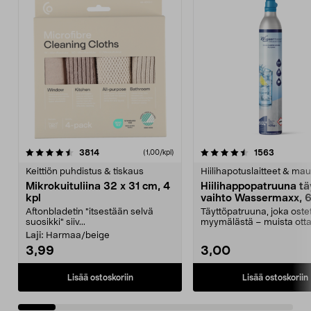
4.5viidestä
arvostelut
4.5viidestä
arvostelu
3814
1563
(1,00/kpl)
tähdestä
t
Keittiön puhdistus & tiskaus
Hiilihapotuslaitteet & mau
Mikrokuituliina 32 x 31 cm, 4
Hiilihappopatruuna tä
kpl
vaihto Wassermaxx, 6
Aftonbladetin "itsestään selvä
Täyttöpatruuna, joka ost
suosikki" siiv...
myymälästä – muista ott
patruuna mukaasi m...
Laji:
Harmaa/beige
3,99
3,00
Lisää ostoskoriin
Lisää ostoskoriin