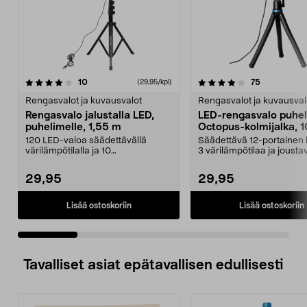
4.0 viidestä
arvostelut
4.0 viidestä
arvostelut
10
75
(29,95/kpl)
tähdestä
t
Rengasvalot ja kuvausvalot
Rengasvalot ja kuvausval
Rengasvalo jalustalla LED,
LED-rengasvalo puhel
puhelimelle, 1,55 m
Octopus-kolmijalka, 1
tuumaa
120 LED-valoa säädettävällä
Säädettävä 12-portainen 
värilämpötilalla ja 10
3 värilämpötilaa ja jousta
kirkkaustasolla – sopiva valo...
kolmijalka. Renga...
29,95
29,95
Lisää ostoskoriin
Lisää ostoskoriin
Tavalliset asiat epätavallisen edullisesti