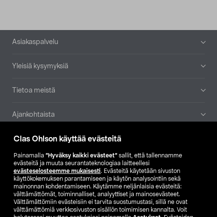
Alatunniste
Asiakaspalvelu
Yleisiä kysymyksiä
Tietoa meistä
Ajankohtaista
Clas Ohlson käyttää evästeitä
Muut yrityksemme
Painamalla
”Hyväksy kaikki evästeet”
sallit, että tallennamme
Etsi myymälä
evästeitä ja muuta seurantateknologiaa laitteellesi
evästeselosteemme mukaisesti
. Evästeitä käytetään sivuston
käyttökokemuksen parantamiseen ja käytön analysointiin sekä
mainonnan kohdentamiseen. Käytämme neljänlaisia evästeitä:
SE
NO
FI
välttämättömät, toiminnalliset, analyyttiset ja mainosevästeet.
Välttämättömiin evästeisiin ei tarvita suostumustasi, sillä ne ovat
FI
SV
välttämättömiä verkkosivuston sisällön toimimisen kannalta. Voit