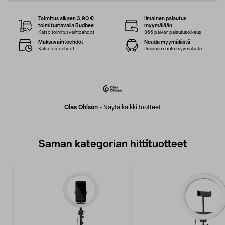
Toimitus alkaen 3,90 €
Ilmainen palautus
toimitustavalla Budbee
myymälään
Katso toimitusvaihtoehdot
365 päivän palautusoikeus
Maksuvaihtoehdot
Nouda myymälästä
Katso ostoehdot
Ilmainen nouto myymälästä
Clas Ohlson
-
Näytä kaikki tuotteet
Saman kategorian hittituotteet