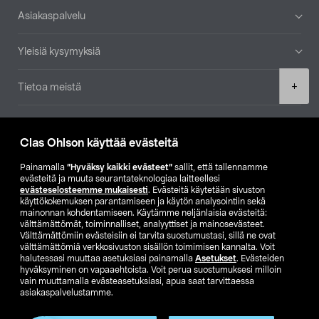
Alatunniste
Asiakaspalvelu
Yleisiä kysymyksiä
Product
+
Tietoa meistä
quantity
Ajankohtaista
Clas Ohlson käyttää evästeitä
Muut yrityksemme
Painamalla
”Hyväksy kaikki evästeet”
sallit, että tallennamme
evästeitä ja muuta seurantateknologiaa laitteellesi
evästeselosteemme mukaisesti
. Evästeitä käytetään sivuston
Etsi myymälä
käyttökokemuksen parantamiseen ja käytön analysointiin sekä
mainonnan kohdentamiseen. Käytämme neljänlaisia evästeitä:
välttämättömät, toiminnalliset, analyyttiset ja mainosevästeet.
SE
NO
FI
Välttämättömiin evästeisiin ei tarvita suostumustasi, sillä ne ovat
välttämättömiä verkkosivuston sisällön toimimisen kannalta. Voit
FI
SV
halutessasi muuttaa asetuksiasi painamalla
Asetukset
. Evästeiden
hyväksyminen on vapaaehtoista. Voit perua suostumuksesi milloin
vain muuttamalla evästeasetuksiasi, apua saat tarvittaessa
asiakaspalvelustamme.