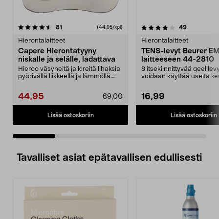
4.0 viidestä
arvostelut
4.5 viidestä
arvostelut
81
49
(44,95/kpl)
tähdestä
t
Hierontalaitteet
Hierontalaitteet
Capere Hierontatyyny
TENS-levyt Beurer E
niskalle ja selälle, ladattava
laitteeseen 44-2810
Hieroo väsyneitä ja kireitä lihaksia
8 itsekiinnittyvää geelilev
pyörivällä liikkeellä ja lämmöllä.
voidaan käyttää useita ker
Capere-h...
Levyjä Beurer EM...
44,95
16,99
69,00
Lisää ostoskoriin
Lisää ostoskoriin
Tavalliset asiat epätavallisen edullisesti