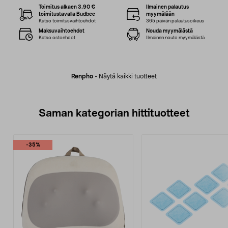
Toimitus alkaen 3,90 €
Ilmainen palautus
toimitustavalla Budbee
myymälään
Katso toimitusvaihtoehdot
365 päivän palautusoikeus
Maksuvaihtoehdot
Nouda myymälästä
Katso ostoehdot
Ilmainen nouto myymälästä
Renpho
-
Näytä kaikki tuotteet
Saman kategorian hittituotteet
-35%