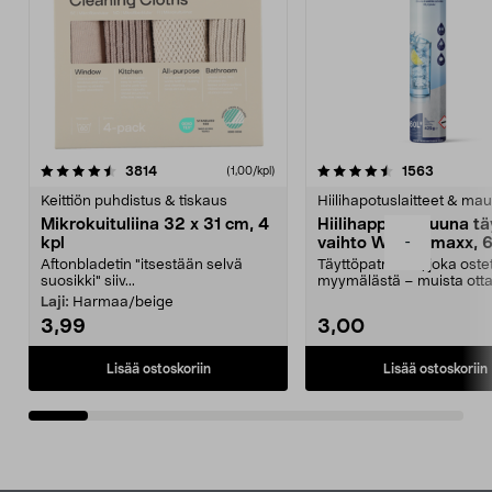
4.5viidestä
arvostelut
4.5viidestä
arvostelu
3814
1563
(1,00/kpl)
tähdestä
t
Keittiön puhdistus & tiskaus
Hiilihapotuslaitteet & mau
Mikrokuituliina 32 x 31 cm, 4
Hiilihappopatruuna tä
-
kpl
vaihto Wassermaxx, 6
Aftonbladetin "itsestään selvä
Täyttöpatruuna, joka ost
suosikki" siiv...
myymälästä – muista ott
patruuna mukaasi m...
Laji:
Harmaa/beige
3,99
3,00
Lisää ostoskoriin
Lisää ostoskoriin