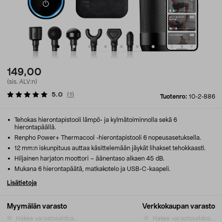
149,00
(sis. ALV:n)
5.0
(
1
)
Tuotenro:
10-2-886
Tehokas hierontapistooli lämpö- ja kylmätoiminnolla sekä 6
hierontapäällä.
Renpho Power+ Thermacool -hierontapistooli 6 nopeusasetuksella.
12 mm:n iskunpituus auttaa käsittelemään jäykät lihakset tehokkaasti.
Hiljainen harjaton moottori – äänentaso alkaen 45 dB.
Mukana 6 hierontapäätä, matkakotelo ja USB-C-kaapeli.
Lisätietoja
Myymälän varasto
Verkkokaupan varasto
Hakee varastosaldoa...
Hakee varastosaldoa...