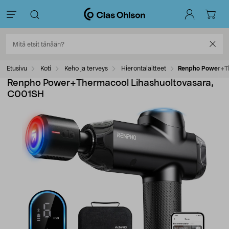
Etusivu
Koti
Keho ja terveys
Hierontalaitteet
Renpho Power+Th
Renpho Power+Thermacool Lihashuoltovasara,
C001SH