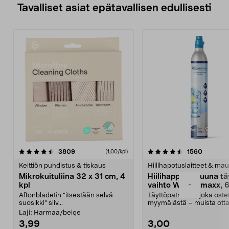
Tavalliset asiat epätavallisen edullisesti
4.5viidestä
arvostelut
4.5viidestä
arvostel
3809
1560
(1,00/kpl)
tähdestä
t
Keittiön puhdistus & tiskaus
Hiilihapotuslaitteet & mau
Mikrokuituliina 32 x 31 cm, 4
Hiilihappopatruuna tä
-
kpl
vaihto Wassermaxx, 6
Aftonbladetin "itsestään selvä
Täyttöpatruuna, joka ost
suosikki" siiv...
myymälästä – muista ott
patruuna mukaasi m...
Laji:
Harmaa/beige
3,99
3,00