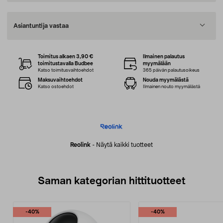
Asiantuntija vastaa
Toimitus alkaen 3,90 €
Ilmainen palautus
toimitustavalla Budbee
myymälään
Katso toimitusvaihtoehdot
365 päivän palautusoikeus
Maksuvaihtoehdot
Nouda myymälästä
Katso ostoehdot
Ilmainen nouto myymälästä
Reolink
-
Näytä kaikki tuotteet
Saman kategorian hittituotteet
-40%
-40%