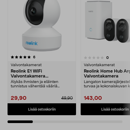
arvostelut
4.5 viidestä
6
arvostelut
0
0.0 viidestä
t
tähdestä
Valvontakamerat
Valvontakamerat
Reolink E1 WiFi
Reolink Home Hub Ar
Valvontakamera
Valvontakamera
sisäkäyttöön
Älykäs ihmisten ja eläinten
Langaton kamerajärjeste
tunnistus vähentää vääriä
turvaa ja kokonaiskuvan ko
hälytyksiä. Reolink E1 -va...
valvontaan. Reol...
29,90
143,00
49,90
Lisää ostoskoriin
Lisää ostoskoriin