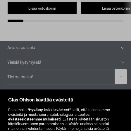
Lisää ostoskoriin
Lisää ostoskoriin
Alatunniste
Asiakaspalvelu
Yleisiä kysymyksiä
Product
+
Tietoa meistä
quantity
Ajankohtaista
Clas Ohlson käyttää evästeitä
Muut yrityksemme
Painamalla
”Hyväksy kaikki evästeet”
sallit, että tallennamme
evästeitä ja muuta seurantateknologiaa laitteellesi
evästeselosteemme mukaisesti
. Evästeitä käytetään sivuston
Etsi myymälä
käyttökokemuksen parantamiseen ja käytön analysointiin sekä
mainonnan kohdentamiseen. Käytämme neljänlaisia evästeitä: