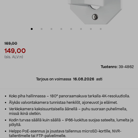
169,00
149,00
(sis. ALV:n)
Tuotenro:
39-4862
Tarjous on voimassa
16.08.2026
asti
Koko piha hallinnassa – 180° panoraamakuva tarkalla 4K-resoluutiolla.
Älykäs valvontakamera tunnistaa henkilöt, ajoneuvot ja eläimet.
Verkkokamera kaksisuuntaisella äänellä – puhu suoraan puhelimella,
missä ikinä oletkin.
Kodin turvaa säällä kuin säällä – IP66-luokitus suojaa sateelta, lumelta ja
pölyltä.
Helppo PoE-asennus ja joustava tallennus microSD-kortille, NVR-
tallentimelle tai FTP-palvelimelle.