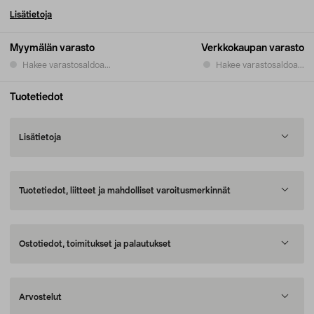
Lisätietoja
Myymälän varasto
Verkkokaupan varasto
Hakee varastosaldoa...
Hakee varastosaldoa...
Tuotetiedot
Lisätietoja
Tuotetiedot, liitteet ja mahdolliset varoitusmerkinnät
Ostotiedot, toimitukset ja palautukset
Arvostelut