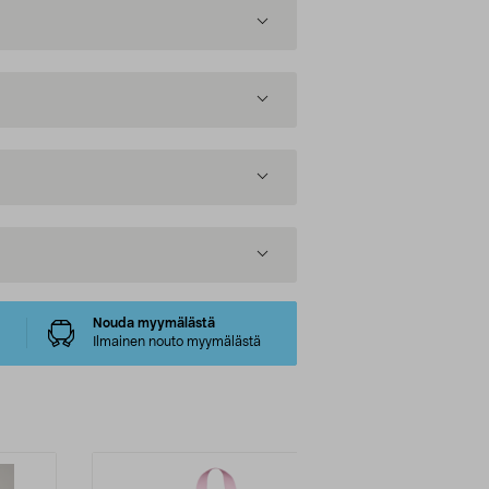
Nouda myymälästä
Ilmainen nouto myymälästä
-30%