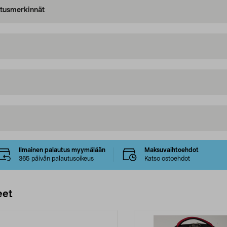
oitusmerkinnät
Ilmainen palautus myymälään
Maksuvaihtoehdot
365 päivän palautusoikeus
Katso ostoehdot
eet