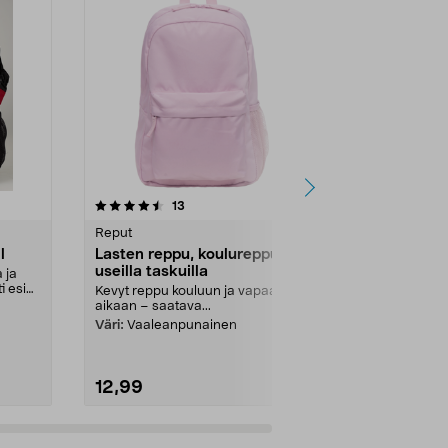
5.0 viidestä
arvostelut
4.5
13
1
tähdestä
tähdestä
Reput
Reput
l
Lasten reppu, koulureppu
Golla Orion
useilla taskuilla
vedenpitävä
 ja
ti esim.
Kevyt reppu kouluun ja vapaa-
Mukava 15,6
aikaan – saatava...
tietokonereppu
Väri:
Vaaleanpunainen
Väri:
Vihreä
12,99
37,95