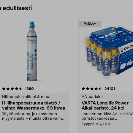
 edullisesti
Multibuy
4.5viidestä
arvostelut
4.5viidestä
arvostelut
1560
24101
tähdestä
Hiilihapotuslaitteet & maut
AA-paristot
Hiilihappopatruuna täyttö /
VARTA Longlife Power
vaihto Wassermaxx, 60 litraa
Alkaliparisto, 24 kpl
Täyttöpatruuna, joka ostetaan
Joutsenmerkityt AA- tai AA
myymälästä – muista ottaa vanha
paristot kaukosää...
patruuna mukaasi m...
Tyyppi:
AA/LR6