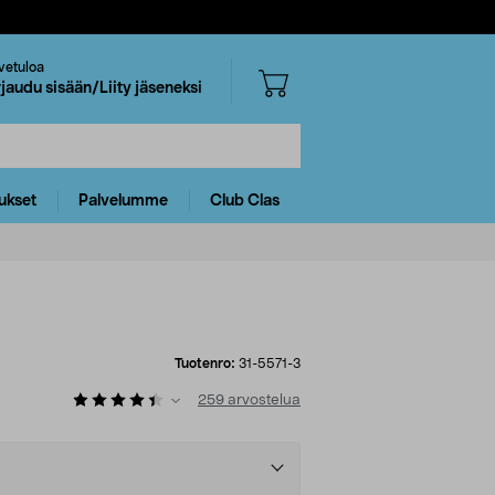
vetuloa
rjaudu sisään/Liity jäseneksi
ukset
Palvelumme
Club Clas
Tuotenro:
31-5571-3
259
arvostelua