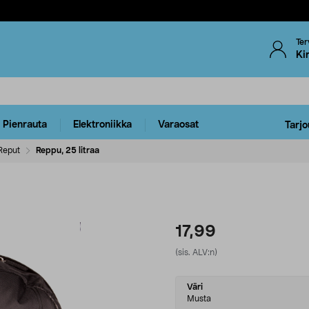
Ter
Ki
Pienrauta
Elektroniikka
Varaosat
Tarjo
Reput
Reppu, 25 litraa
17,99
(sis. ALV:n)
Select
Väri
variant
Musta