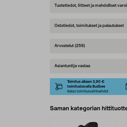
Tuotetiedot, liitteet ja mahdolliset var
Ostotiedot, toimitukset ja palautukset
Arvostelut
(259)
Asiantuntija vastaa
Toimitus alkaen 3,90 €
toimitustavalla Budbee
Katso toimitusvaihtoehdot
Saman kategorian hittituott