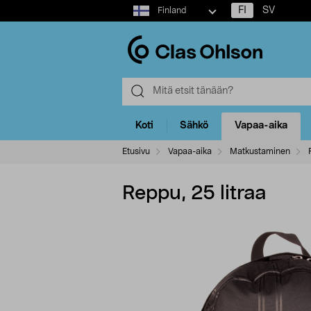
Select
FI
SV
Finland
market
Koti
Sähkö
Vapaa-aika
Etusivu
Vapaa-aika
Matkustaminen
Reppu, 25 litraa