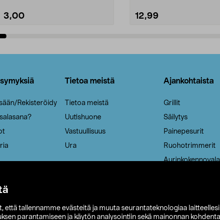
3,00
12,99
Lisää ostoskoriin
Lisää ostoskoriin
ysymyksiä
Tietoa meistä
Ajankohtaista
isään/Rekisteröidy
Tietoa meistä
Grillit
 salasana?
Uutishuone
Säilytys
ot
Vastuullisuus
Painepesurit
ria
Ura
Ruohotrimmerit
Aurinkokennovala
tä
it, että tallennamme evästeitä ja muuta seurantateknologiaa laitteelles
uksen parantamiseen ja käytön analysointiin sekä mainonnan kohdenta