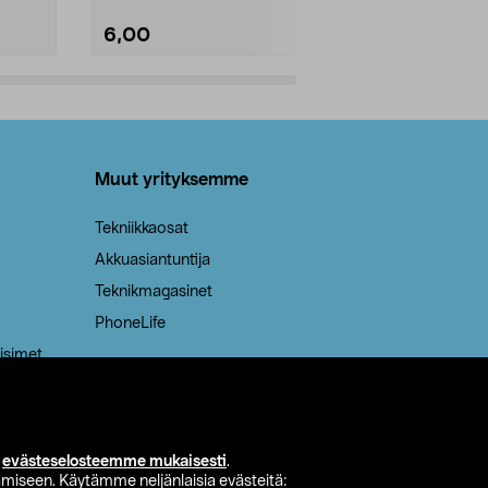
6,00
2,00
Lisää ostoskoriin
Lisää
Muut yrityksemme
Tekniikkaosat
Akkuasiantuntija
Teknikmagasinet
PhoneLife
isimet
i
evästeselosteemme mukaisesti
.
miseen. Käytämme neljänlaisia evästeitä: