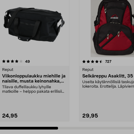
4.5 viidestä
arvostelut
4.5 viidestä
arvostelut
49
727
tähdestä
Reput
Reput
Viikonloppulaukku miehille ja
Selkäreppu Asaklitt, 35 
naisille, musta keinonahka,
Useita käytännöllisiä taskuja
40 l
lokeroita. Erottelija. Läpivien
Tilava duffelilaukku lyhyille
kuulokk...
matkoille – helppo pakata erillisiin
lokeroihin. V...
24,95
29,95