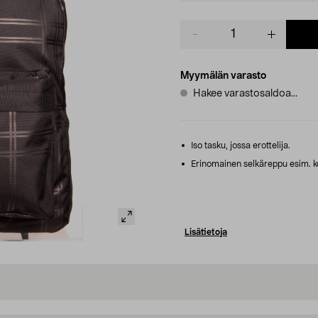
Product
quantity
Myymälän varasto
Hakee varastosaldoa...
Iso tasku, jossa erottelija.
Erinomainen selkäreppu esim. kou
Lisätietoja