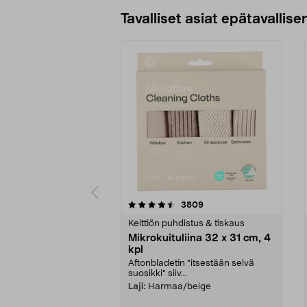
Tavalliset asiat epätavallisen
5viidestä
4.5viidestä
arvostelut
3809
tähdestä
tähdestä
Keittiön puhdistus & tiskaus
Mikrokuituliina 32 x 31 cm, 4
kpl
Aftonbladetin "itsestään selvä
suosikki" siiv...
Laji:
Harmaa/beige