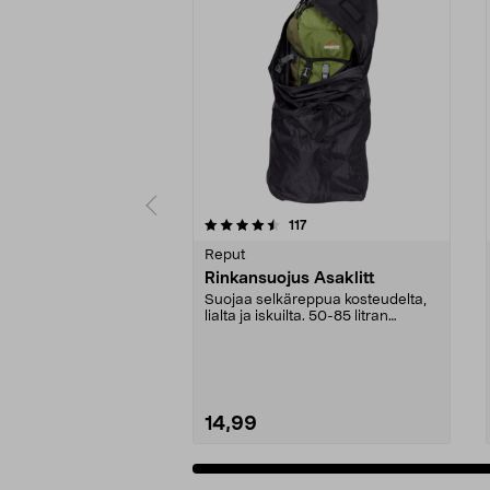
5 viidestä
4.0 viidestä
arvostelut
117
tähdestä
tähdestä
Reput
Rinkansuojus Asaklitt
Suojaa selkäreppua kosteudelta,
lialta ja iskuilta. 50-85 litran
selkäreppuihin....
14,99