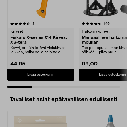
4.5 viidestä
arvostelut
4.5 viidestä
arvostelut
3
149
tähdestä
t
Kirveet
Halkomakoneet
Fiskars X-series X14 Kirves,
Manuaalinen halkoma
XS-terä
moukari
Kevyt, erittäin terävä yleiskirves –
Tee polttopuita ilman kirve
leikkaa, halkaise ja paloittele
sähköä – pilko puut
yhdellä käd...
puukiukaaseen, pizzauunii
44,95
99,00
Lisää ostoskoriin
Lisää ostoskoriin
Tavalliset asiat epätavallisen edullisesti