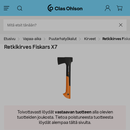
Etusivu
Vapaa-aika
Puutarhatyökalut
Kirveet
Retkikirves Fisk
Retkikirves Fiskars X7
Toivottavasti löydät
vastaavan tuotteen
alla olevien
tuotteiden joukosta.
Tietoa poistuneesta tuotteesta
löydät alempaa tältä sivulta.