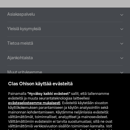
Alatunniste
Asiakaspalvelu
Yleisiä kysymyksiä
Tietoa meistä
Ajankohtaista
Muut yrityksemme
Clas Ohlson käyttää evästeitä
Etsi myymälä
Painamalla
”Hyväksy kaikki evästeet”
sallit, että tallennamme
evästeitä ja muuta seurantateknologiaa laitteellesi
SE
NO
FI
evästeselosteemme mukaisesti
. Evästeitä käytetään sivuston
käyttökokemuksen parantamiseen ja käytön analysointiin sekä
FI
SV
mainonnan kohdentamiseen. Käytämme neljänlaisia evästeitä:
välttämättömät, toiminnalliset, analyyttiset ja mainosevästeet.
Välttämättömiin evästeisiin ei tarvita suostumustasi, sillä ne ovat
välttämättömiä verkkosivuston sisällön toimimisen kannalta. Voit