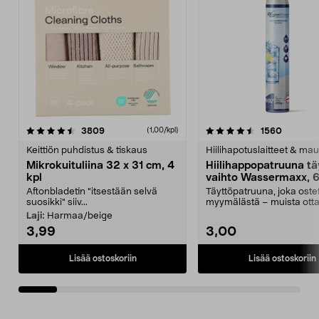
4.5viidestä
arvostelut
4.5viidestä
arvostel
3809
1560
(1,00/kpl)
tähdestä
t
Keittiön puhdistus & tiskaus
Hiilihapotuslaitteet & mau
Mikrokuituliina 32 x 31 cm, 4
Hiilihappopatruuna tä
kpl
vaihto Wassermaxx, 6
Aftonbladetin "itsestään selvä
Täyttöpatruuna, joka ost
suosikki" siiv...
myymälästä – muista ott
patruuna mukaasi m...
Laji:
Harmaa/beige
3,99
3,00
Lisää ostoskoriin
Lisää ostoskoriin