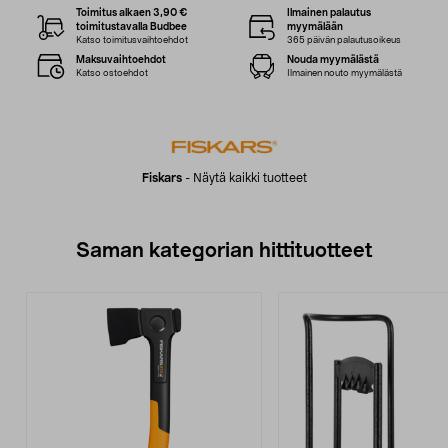
Toimitus alkaen 3,90 €
Ilmainen palautus
toimitustavalla Budbee
myymälään
Katso toimitusvaihtoehdot
365 päivän palautusoikeus
Maksuvaihtoehdot
Nouda myymälästä
Katso ostoehdot
Ilmainen nouto myymälästä
Fiskars
-
Näytä kaikki tuotteet
Saman kategorian hittituotteet