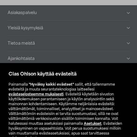
Alatunniste
Asiakaspalvelu
Yleisiä kysymyksiä
Tietoa meistä
Ajankohtaista
Clas Ohlson käyttää evästeitä
Muut yrityksemme
Painamalla
”Hyväksy kaikki evästeet”
sallit, että tallennamme
Etsi myymälä
evästeitä ja muuta seurantateknologiaa laitteellesi
evästeselosteemme mukaisesti
. Evästeitä käytetään sivuston
käyttökokemuksen parantamiseen ja käytön analysointiin sekä
mainonnan kohdentamiseen. Käytämme neljänlaisia evästeitä:
SE
NO
FI
välttämättömät, toiminnalliset, analyyttiset ja mainosevästeet.
Välttämättömiin evästeisiin ei tarvita suostumustasi, sillä ne ovat
FI
SV
välttämättömiä verkkosivuston sisällön toimimisen kannalta. Voit
halutessasi muuttaa asetuksiasi painamalla
Asetukset
. Evästeiden
hyväksyminen on vapaaehtoista. Voit perua suostumuksesi milloin
vain muuttamalla evästeasetuksiasi, apua saat tarvittaessa