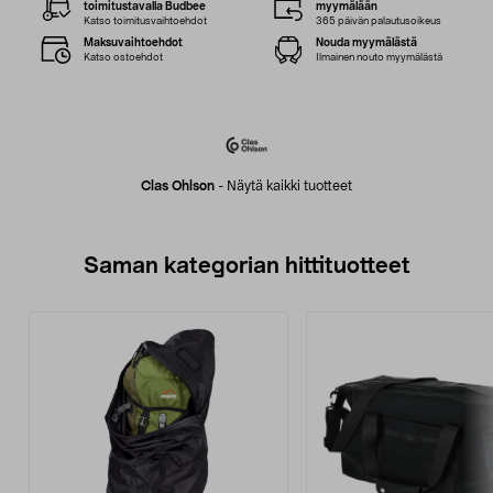
toimitustavalla Budbee
myymälään
Katso toimitusvaihtoehdot
365 päivän palautusoikeus
Maksuvaihtoehdot
Nouda myymälästä
Katso ostoehdot
Ilmainen nouto myymälästä
Clas Ohlson
-
Näytä kaikki tuotteet
Saman kategorian hittituotteet