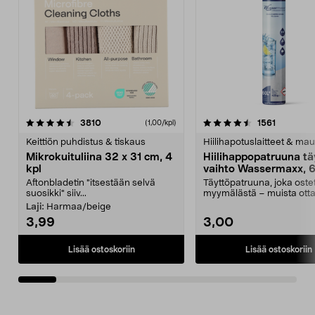
4.5viidestä
arvostelut
4.5viidestä
arvostelu
3810
1561
(1,00/kpl)
tähdestä
t
Keittiön puhdistus & tiskaus
Hiilihapotuslaitteet & mau
Mikrokuituliina 32 x 31 cm, 4
Hiilihappopatruuna tä
kpl
vaihto Wassermaxx, 6
Aftonbladetin "itsestään selvä
Täyttöpatruuna, joka ost
suosikki" siiv...
myymälästä – muista ott
patruuna mukaasi m...
Laji:
Harmaa/beige
3,99
3,00
Lisää ostoskoriin
Lisää ostoskoriin