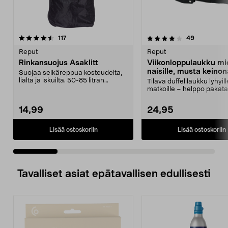
4.0 viidestä
arvostelut
4.5 viidestä
arvostelut
117
49
tähdestä
t
Reput
Reput
Rinkansuojus Asaklitt
Viikonloppulaukku mie
naisille, musta keino
Suojaa selkäreppua kosteudelta,
40 l
lialta ja iskuilta. 50-85 litran
Tilava duffelilaukku lyhyill
selkäreppuihin....
matkoille – helppo pakata e
lokeroihin. V...
14,99
24,95
Lisää ostoskoriin
Lisää ostoskoriin
Tavalliset asiat epätavallisen edullisesti