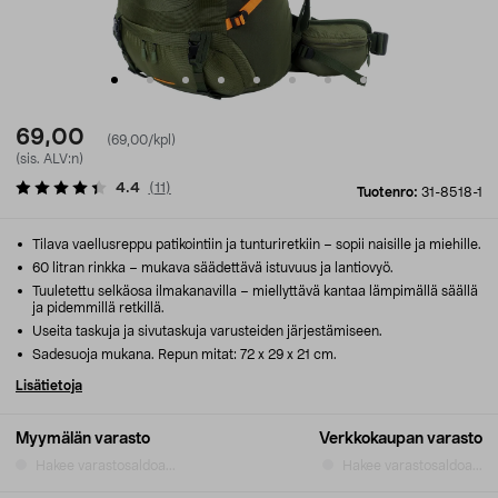
69,00
(69,00/kpl)
(sis. ALV:n)
4.4
(
11
)
Tuotenro:
31-8518-1
Tilava vaellusreppu patikointiin ja tunturiretkiin – sopii naisille ja miehille.
60 litran rinkka – mukava säädettävä istuvuus ja lantiovyö.
Tuuletettu selkäosa ilmakanavilla – miellyttävä kantaa lämpimällä säällä
ja pidemmillä retkillä.
Useita taskuja ja sivutaskuja varusteiden järjestämiseen.
Sadesuoja mukana. Repun mitat: 72 x 29 x 21 cm.
Lisätietoja
Myymälän varasto
Verkkokaupan varasto
Hakee varastosaldoa...
Hakee varastosaldoa...