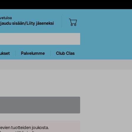
vetuloa
rjaudu sisään/Liity jäseneksi
ukset
Palvelumme
Club Clas
levien tuotteiden joukosta.