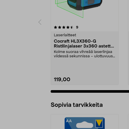
5 viidestä
4.5 viidestä
arvostelut
9
tähdestä
tähdestä
Laserlaitteet
Cocraft HL3X360-G
Ristilinjalaser 3x360 astetta
vihreä
Kolme suoraa vihreää laserlinjaa
viidessä sekunnissa – ulottuvuus
jopa 30 metriä...
119,00
Sopivia tarvikkeita