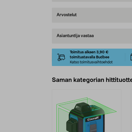
Arvostelut
Asiantuntija vastaa
Toimitus alkaen 3,90 €
toimitustavalla Budbee
Katso toimitusvaihtoehdot
Saman kategorian hittituott