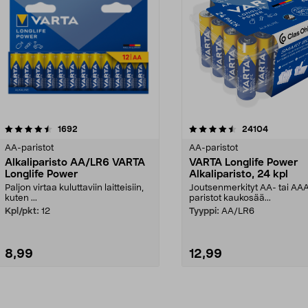
4.5viidestä
arvostelut
arvostelut
1692
24104
tähdestä
AA-paristot
AA-paristot
Alkaliparisto AA/LR6 VARTA
VARTA Longlife Power
Longlife Power
Alkaliparisto, 24 kpl
Paljon virtaa kuluttaviin laitteisiin,
Joutsenmerkityt AA- tai AA
kuten ...
paristot kaukosää...
Kpl/pkt:
12
Tyyppi:
AA/LR6
8,99
12,99
Lisää ostoskoriin
Lisää ostoskoriin