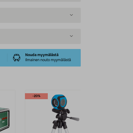
Nouda myymälästä
Ilmainen nouto myymälästä
-20%