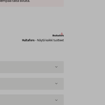
empaa tältä sivulta.
Hultafors
-
Näytä kaikki tuotteet