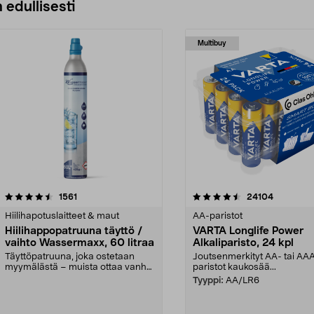
 edullisesti
Multibuy
4.5viidestä
arvostelut
4.5viidestä
arvostelut
1561
24104
tähdestä
Hiilihapotuslaitteet & maut
AA-paristot
Hiilihappopatruuna täyttö /
VARTA Longlife Power
vaihto Wassermaxx, 60 litraa
Alkaliparisto, 24 kpl
Täyttöpatruuna, joka ostetaan
Joutsenmerkityt AA- tai AA
myymälästä – muista ottaa vanha
paristot kaukosää...
patruuna mukaasi m...
Tyyppi:
AA/LR6