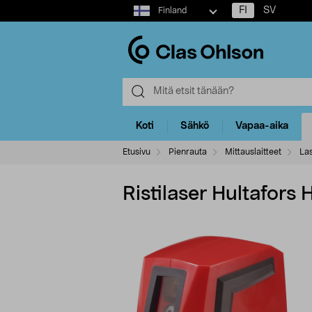
Select
FI
SV
Finland
market
Koti
Sähkö
Vapaa-aika
Etusivu
Pienrauta
Mittauslaitteet
Las
Ristilaser Hultafors