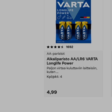
5viidestä
4.5viidestä
arvostelut
1692
tähdestä
tähdestä
AA-paristot
Alkaliparisto AA/LR6 VARTA
Longlife Power
Paljon virtaa kuluttaviin laitteisiin,
kuten ...
Kpl/pkt:
4
4,99
Lisää ostoskoriin