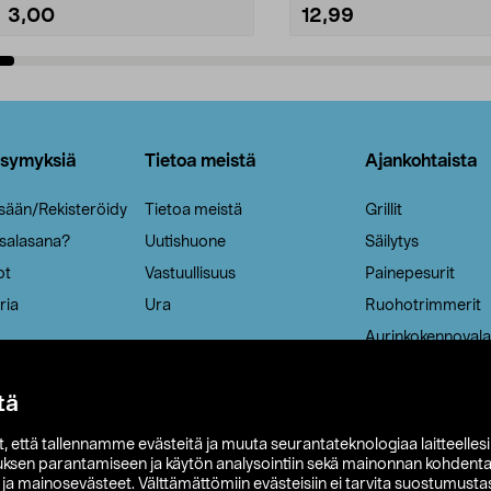
3,00
12,99
Lisää ostoskoriin
Lisää ostoskoriin
ysymyksiä
Tietoa meistä
Ajankohtaista
isään/Rekisteröidy
Tietoa meistä
Grillit
 salasana?
Uutishuone
Säilytys
ot
Vastuullisuus
Painepesurit
ria
Ura
Ruohotrimmerit
Aurinkokennovala
tä
it, että tallennamme evästeitä ja muuta seurantateknologiaa laitteelles
uksen parantamiseen ja käytön analysointiin sekä mainonnan kohdenta
t ja mainosevästeet. Välttämättömiin evästeisiin ei tarvita suostumustas