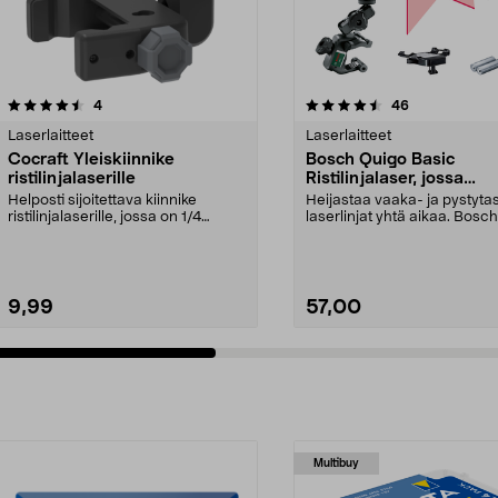
4.5 viidestä
arvostelut
4.0 viidestä
arvostelut
4
46
tähdestä
Laserlaitteet
Laserlaitteet
Cocraft Yleiskiinnike
Bosch Quigo Basic
ristilinjalaserille
Ristilinjalaser, jossa
yleiskiinnike
Helposti sijoitettava kiinnike
Heijastaa vaaka- ja pystyta
ristilinjalaserille, jossa on 1/4
laserlinjat yhtä aikaa. Bosc
tuuman ruuvikii...
-ristilinjala...
9,99
57,00
Multibuy