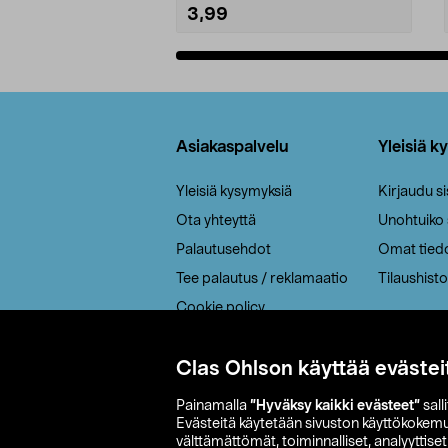
3,99
Lisää ostoskoriin
Alatunniste
Asiakaspalvelu
Yleisiä k
Yleisiä kysymyksiä
Kirjaudu s
Ota yhteyttä
Unohtuiko
Palautusehdot
Omat tied
Tee palautus / reklamaatio
Tilaushisto
Cookie policy
Toimitustavat
Saavutettavuus
Clas Ohlson käyttää evästei
Painamalla
”Hyväksy kaikki evästeet”
sall
Evästeitä käytetään sivuston käyttökokem
välttämättömät, toiminnalliset, analyyttise