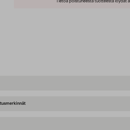
Tietoa poistuneesta tuotteesta löydät al
oitusmerkinnät