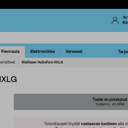
Ter
Ki
Pienrauta
Elektroniikka
Varaosat
Tarjo
erlaitteet
Ristilaser Hultafors HXLG
 HXLG
Tuote on poistunut
Tuotenro:
41-1958
Toivottavasti löydät
vastaavan tuotteen
alla o