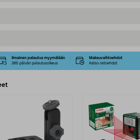
Ilmainen palautus myymälään
Maksuvaihtoehdot
365 päivän palautusoikeus
Katso ostoehdot
eet