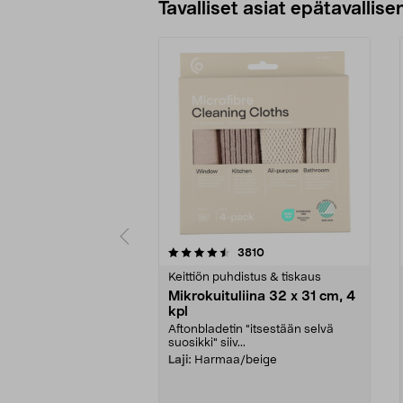
Tavalliset asiat epätavallisen
5viidestä
4.5viidestä
arvostelut
3810
tähdestä
tähdestä
Keittiön puhdistus & tiskaus
Mikrokuituliina 32 x 31 cm, 4
kpl
Aftonbladetin "itsestään selvä
suosikki" siiv...
Laji:
Harmaa/beige