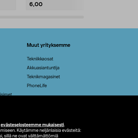
6,00
2,00
Lisää ostoskoriin
Lisää
Muut yrityksemme
Tekniikkaosat
Akkuasiantuntija
Teknikmagasinet
PhoneLife
isimet
i
evästeselosteemme mukaisesti
.
miseen. Käytämme neljänlaisia evästeitä:
i, sillä ne ovat välttämättömiä