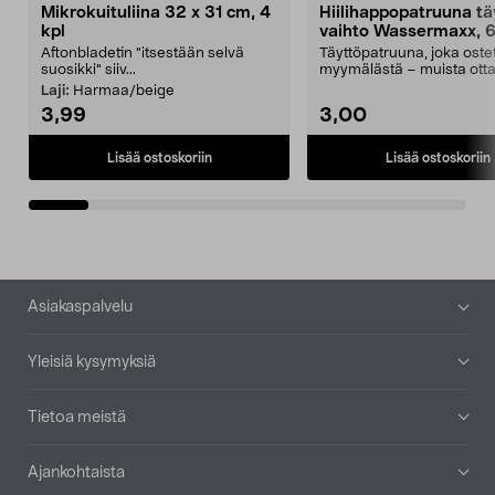
Mikrokuituliina 32 x 31 cm, 4
Hiilihappopatruuna tä
kpl
vaihto Wassermaxx, 6
Aftonbladetin "itsestään selvä
Täyttöpatruuna, joka ost
suosikki" siiv...
myymälästä – muista ott
patruuna mukaasi m...
Laji:
Harmaa/beige
3,99
3,00
Lisää ostoskoriin
Lisää ostoskoriin
Alatunniste
Asiakaspalvelu
Yleisiä kysymyksiä
Tietoa meistä
Ajankohtaista