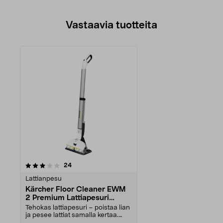
Vastaavia tuotteita
arvostelut
24
Lattianpesu
Kärcher Floor Cleaner EWM
2 Premium Lattiapesuri
akkukäyttöinen
Tehokas lattiapesuri – poistaa lian
ja pesee lattiat samalla kertaa.
Kärcher Flo...