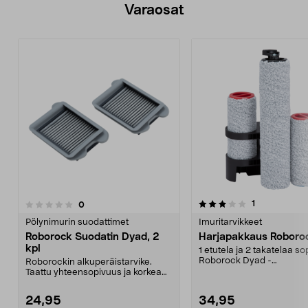
Varaosat
3.0viidestä
arvostelut
1
arvostelut
0
tähdestä
Pölynimurin suodattimet
Imuritarvikkeet
Roborock Suodatin Dyad, 2
Harjapakkaus Roboro
kpl
1 etutela ja 2 takatelaa so
Roborock Dyad -
Roborockin alkuperäistarvike.
imuriin.Alkuperäisvaraos
Taattu yhteensopivuus ja korkea
Roboro...
laatu. Tehokas suo...
24,95
34,95