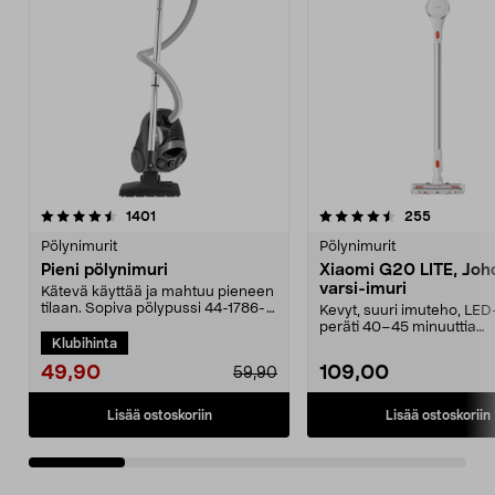
4.5 viidestä
arvostelut
4.5 viidestä
arvostelut
1401
255
tähdestä
t
Pölynimurit
Pölynimurit
Pieni pölynimuri
Xiaomi G20 LITE, Joh
varsi-imuri
Kätevä käyttää ja mahtuu pieneen
tilaan. Sopiva pölypussi 44-1786-
Kevyt, suuri imuteho, LED
5. Kompakti pö...
peräti 40–45 minuuttia
Klubihinta
käyttöaikaa vakiotilass...
49,90
109,00
59,90
Lisää ostoskoriin
Lisää ostoskoriin