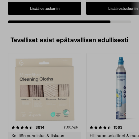
Lisää ostoskoriin
Lisää ostoskoriin
Tavalliset asiat epätavallisen edullisesti
4.5viidestä
arvostelut
4.5viidestä
arvostelu
3814
1563
(1,00/kpl)
tähdestä
t
Keittiön puhdistus & tiskaus
Hiilihapotuslaitteet & mau