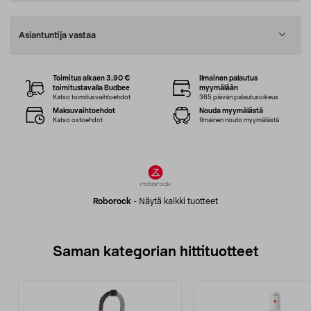
Asiantuntija vastaa
Toimitus alkaen 3,90 €
Ilmainen palautus
toimitustavalla Budbee
myymälään
Katso toimitusvaihtoehdot
365 päivän palautusoikeus
Maksuvaihtoehdot
Nouda myymälästä
Katso ostoehdot
Ilmainen nouto myymälästä
Roborock
-
Näytä kaikki tuotteet
Saman kategorian hittituotteet