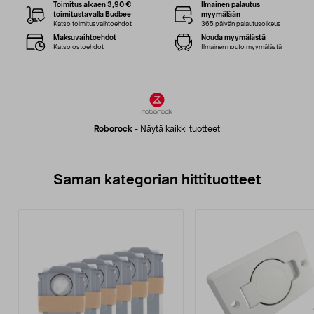
Toimitus alkaen 3,90 €
Ilmainen palautus
toimitustavalla Budbee
myymälään
Katso toimitusvaihtoehdot
365 päivän palautusoikeus
Maksuvaihtoehdot
Nouda myymälästä
Katso ostoehdot
Ilmainen nouto myymälästä
Roborock
-
Näytä kaikki tuotteet
Saman kategorian hittituotteet