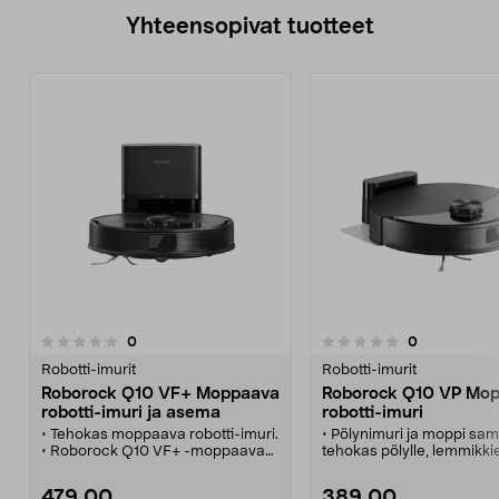
Yhteensopivat tuotteet
arvostelut
arvostelut
0
0
0.0 viidestä
tähdestä
Robotti-imurit
Robotti-imurit
Roborock Q10 VF+ Moppaava
Roborock Q10 VP Mo
robotti-imuri ja asema
robotti-imuri
• Tehokas moppaava robotti-imuri.
• Pölynimuri ja moppi sa
• Roborock Q10 VF+ -moppaava
tehokas pölylle, lemmikki
robotti-imuri ja värisevä
karvoille ja sitkeille tahroil
märkämoppi.
• Roborock Q10 VF mopp
479,00
389,00