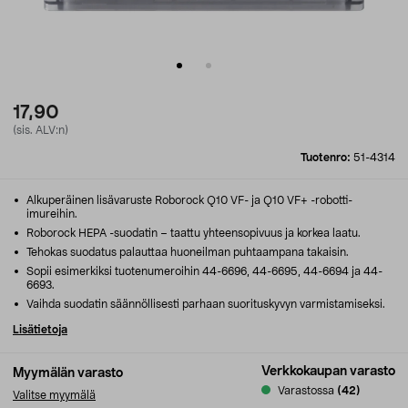
17,90
(sis. ALV:n)
Tuotenro:
51-4314
Alkuperäinen lisävaruste Roborock Q10 VF- ja Q10 VF+ -robotti-
imureihin.
Roborock HEPA -suodatin – taattu yhteensopivuus ja korkea laatu.
Tehokas suodatus palauttaa huoneilman puhtaampana takaisin.
Sopii esimerkiksi tuotenumeroihin 44-6696, 44-6695, 44-6694 ja 44-
6693.
Vaihda suodatin säännöllisesti parhaan suorituskyvyn varmistamiseksi.
Lisätietoja
Verkkokaupan varasto
Myymälän varasto
Varastossa
(42)
Valitse myymälä