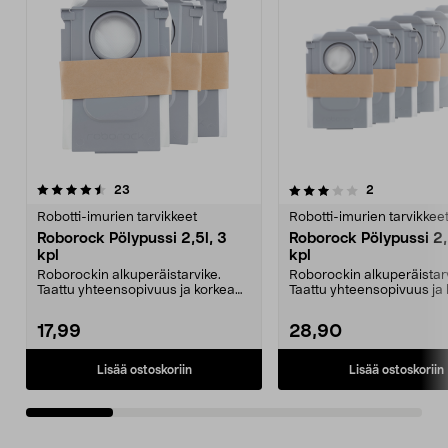
3.0viidestä
arvostelut
4.5viidestä
arvostelut
23
2
tähdestä
t
Robotti-imurien tarvikkeet
Robotti-imurien tarvikkee
Roborock Pölypussi 2,5l, 3
Roborock Pölypussi 2,
kpl
kpl
Roborockin alkuperäistarvike.
Roborockin alkuperäistarv
Taattu yhteensopivuus ja korkea
Taattu yhteensopivuus ja
laatu. 2,5 litran ...
laatu. 2,5 litran ...
17,99
28,90
Lisää ostoskoriin
Lisää ostoskoriin