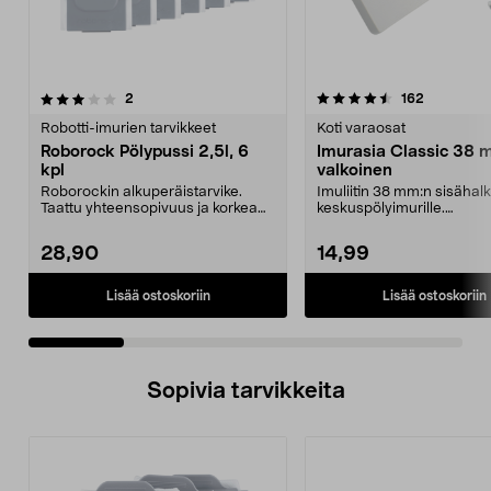
4.5 viidestä
arvostelut
3.5 viidestä
arvostelut
2
162
tähdestä
t
Robotti-imurien tarvikkeet
Koti varaosat
Roborock Pölypussi 2,5l, 6
Imurasia Classic 38 
kpl
valkoinen
Roborockin alkuperäistarvike.
Imuliitin 38 mm:n sisähalka
Taattu yhteensopivuus ja korkea
keskuspölyimurille.
laatu. 2,5 litran ...
Kontaktinastojen etäisyy...
28,90
14,99
Lisää ostoskoriin
Lisää ostoskoriin
Sopivia tarvikkeita