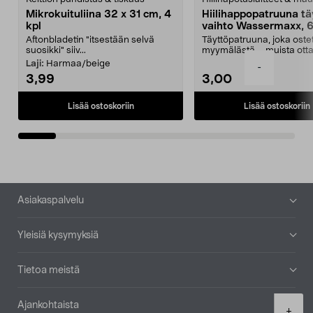
Mikrokuituliina 32 x 31 cm, 4
Hiilihappopatruuna tä
kpl
vaihto Wassermaxx, 6
Aftonbladetin "itsestään selvä
Täyttöpatruuna, joka ost
suosikki" siiv...
myymälästä – muista ott
patruuna mukaasi m...
Laji:
Harmaa/beige
-
3,99
3,00
Lisää ostoskoriin
Lisää ostoskoriin
Alatunniste
Asiakaspalvelu
Yleisiä kysymyksiä
Tietoa meistä
Ajankohtaista
Product
+