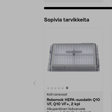
Sopivia tarvikkeita
4.5viidestä
arvostelut
0
0 viidestä
tähdestä
tähdestä
Koti varaosat
Roborock HEPA-suodatin Q10
VF, Q10 VF+, 2 kpl
Alkuperäinen lisävaruste