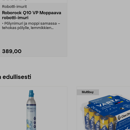
Robotti-imurit
Roborock Q10 VP Moppaava
robotti-imuri
• Pölynimuri ja moppi samassa –
tehokas pölylle, lemmikkien
karvoille ja sitkeille tahroille.
• Roborock Q10 VF moppaava
robotti-imuri – jopa 10 000 Pa:n
imuteho.
• Moppi nousee automaattisesti
389,00
mattojen kohdalla. Tehopuhdistus
ja Deep+ puhdistavat erityisen
tehokkaasti.
• Ohjaus sovelluksella tai äänellä
Katso Vaihtoehdot
(Google Home, Alexa).
• Akun kesto yli 4 tuntia. Eri värejä.
 edullisesti
Multibuy