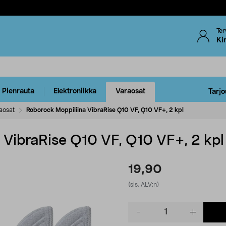
Ter
Ki
Pienrauta
Elektroniikka
Varaosat
Tarjo
aosat
Roborock Moppiliina VibraRise Q10 VF, Q10 VF+, 2 kpl
 VibraRise Q10 VF, Q10 VF+, 2 kpl
19,90
(sis. ALV:n)
Product
quantity