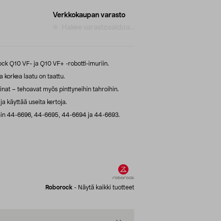
Verkkokaupan varasto
Hakee varastosaldoa...
ck Q10 VF- ja Q10 VF+ -robotti-imuriin.
 korkea laatu on taattu.
nat – tehoavat myös pinttyneihin tahroihin.
ja käyttää useita kertoja.
hin 44-6696, 44-6695, 44-6694 ja 44-6693.
Roborock
-
Näytä kaikki tuotteet