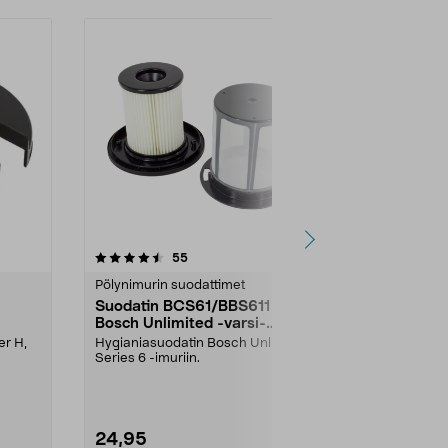
4.5 viidestä
arvostelut
3.0
55
3
tähdestä
tähdestä
Pölynimurin suodattimet
Koti varaosat
Suodatin BCS61/BBS611
Kulho riisi
Bosch Unlimited -varsi-
3,5 l
imuriin
er H,
Hygianiasuodatin Bosch Unlimited
Sisäastia, jos
Series 6 -imuriin.
keraaminen ta
Astia sopii Col
24,95
12,99