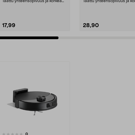
Taattu yhteensopivuus ja korkea
Taattu yhteensopivuus ja ko
laatu. 2,5 litran ...
laatu. 2,5 litran ...
17,99
28,90
Lisää ostoskoriin
Lisää ostoskoriin
arvostelut
0