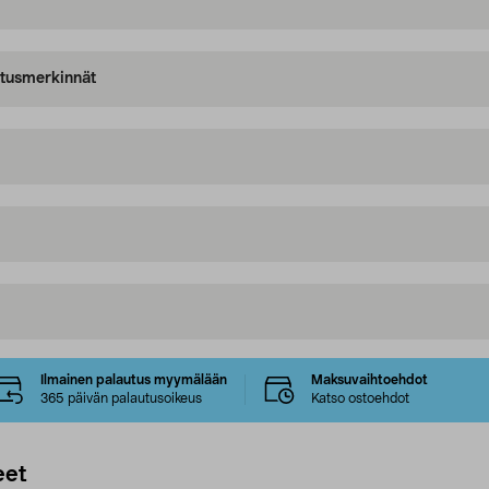
oitusmerkinnät
Ilmainen palautus myymälään
Maksuvaihtoehdot
365 päivän palautusoikeus
Katso ostoehdot
eet