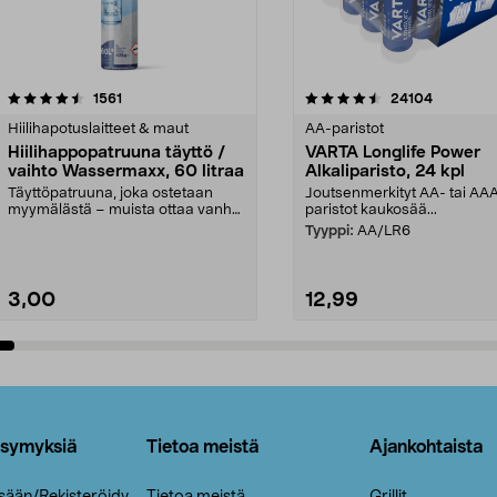
4.5viidestä
arvostelut
4.5viidestä
arvostelut
1561
24104
tähdestä
Hiilihapotuslaitteet & maut
AA-paristot
Hiilihappopatruuna täyttö /
VARTA Longlife Power
vaihto Wassermaxx, 60 litraa
Alkaliparisto, 24 kpl
Täyttöpatruuna, joka ostetaan
Joutsenmerkityt AA- tai AA
myymälästä – muista ottaa vanha
paristot kaukosää...
patruuna mukaasi m...
Tyyppi:
AA/LR6
3,00
12,99
Lisää ostoskoriin
Lisää ostoskoriin
ysymyksiä
Tietoa meistä
Ajankohtaista
isään/Rekisteröidy
Tietoa meistä
Grillit