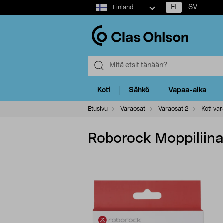
Select
FI
SV
Finland
market
Koti
Sähkö
Vapaa-aika
Etusivu
Varaosat
Varaosat 2
Koti var
Roborock Moppiliina