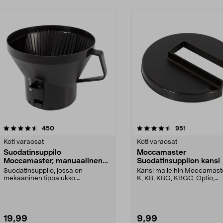
4.5 viidestä
arvostelut
4.5 viidestä
arvostelut
450
951
tähdestä
Koti varaosat
Koti varaosat
Suodatinsuppilo
Moccamaster
Moccamaster, manuaalinen
Suodatinsuppilon kansi
tippalukko
Suodatinsuppilo, jossa on
Kansi malleihin Moccamast
mekaaninen tippalukko.
K, KB, KBG, KBGC, Optio,
Moccamaster-kahvinkeittimiin. S...
Automatic, Automatic S, ...
19,99
9,99