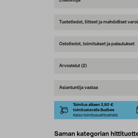
Lisätietoja
Tuotetiedot, liitteet ja mahdolliset var
Ostotiedot, toimitukset ja palautukset
Arvostelut
(2)
Asiantuntija vastaa
Toimitus alkaen 3,90 €
toimitustavalla Budbee
Katso toimitusvaihtoehdot
Saman kategorian hittituott