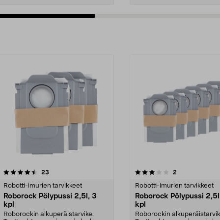
3.0viidestä
arvostelut
arvostelut
23
2
0.0 viidestä
tähdestä
Robotti-imurien tarvikkeet
Robotti-imurien tarvikkeet
Roborock Pölypussi 2,5l, 3
Roborock Pölypussi 2,5l
kpl
kpl
Roborockin alkuperäistarvike.
Roborockin alkuperäistarvik