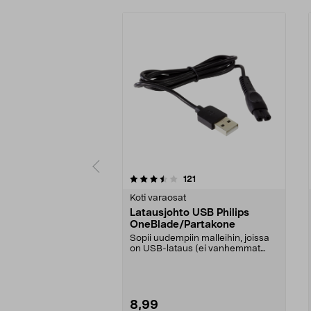
5 viidestä
4.5 viidestä
arvostelut
121
tähdestä
tähdestä
Koti varaosat
Latausjohto USB Philips
OneBlade/Partakone
Sopii uudempiin malleihin, joissa
on USB-lataus (ei vanhemmat
mallit, joissa on ...
8,99