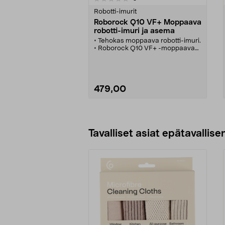
tähdestä
tähdestä
Robotti-imurit
Roborock Q10 VF+ Moppaava
robotti-imuri ja asema
• Tehokas moppaava robotti-imuri.
• Roborock Q10 VF+ -moppaava
robotti-imuri ja värisevä
märkämoppi.
• Jopa 10 000 Pa:n HyperForce-
imuvoima – poistaa tehokkaasti
karvat, pölyn ja tahrat.
479,00
• Väistää esteet reaaliajassa –
ohjaa sovelluksella tai äänellä
(Google Home, Alexa).
• Roborock Q10 VF+, väreinä
Lisää ostoskoriin
musta ja valkoinen.
Tavalliset asiat epätavallisen