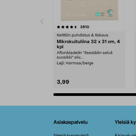
5viidestä
4.5viidestä
arvostelut
3810
tähdestä
tähdestä
Keittiön puhdistus & tiskaus
Mikrokuituliina 32 x 31 cm, 4
kpl
Aftonbladetin "itsestään selvä
suosikki" siiv...
Laji:
Harmaa/beige
3,99
Lisää ostoskoriin
Alatunniste
Asiakaspalvelu
Yleisiä k
Yleisiä kysymyksiä
Kirjaudu s