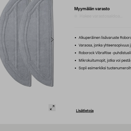
Myymälän varasto
Hakee varastosaldoa...
Alkuperäinen lisävaruste Roboro
Varaosa, jonka yhteensopivuus ja
Roborock VibraRise -puhdistuslii
Mikrokuitumopit, jotka voi pestä 
Sopii esimerkiksi tuotenumeroi
Lisätietoja