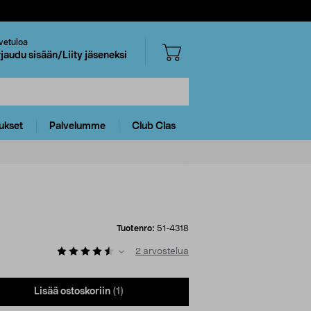
vetuloa
rjaudu sisään/Liity jäseneksi
ukset
Palvelumme
Club Clas
Tuotenro:
51-4318
2
arvostelua
Lisää ostoskoriin
(1)