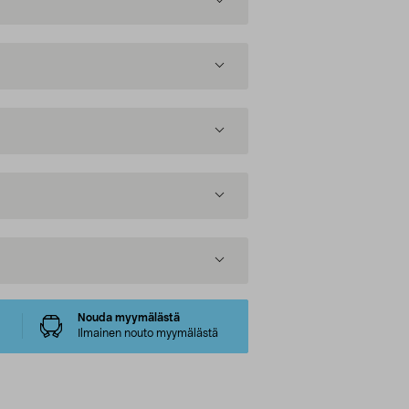
Nouda myymälästä
Ilmainen nouto myymälästä