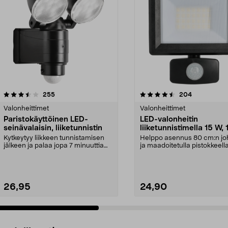
4.5 viidestä
arvostelut
4.0 viidestä
arvostelut
255
204
tähdestä
Valonheittimet
Valonheittimet
Paristokäyttöinen LED-
LED-valonheitin
seinävalaisin, liiketunnistin
liiketunnistimella 15 W,
lm
Kytkeytyy liikkeen tunnistamisen
Helppo asennus 80 cm:n jo
jälkeen ja palaa jopa 7 minuuttia
ja maadoitetulla pistokkeell
(säädettävä v...
valonheitin, ...
26,95
24,90