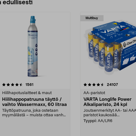
 edullisesti
Multibuy
4.5viidestä
arvostelut
4.5viidestä
arvostelut
1561
24107
tähdestä
Hiilihapotuslaitteet & maut
AA-paristot
Hiilihappopatruuna täyttö /
VARTA Longlife Power
vaihto Wassermaxx, 60 litraa
Alkaliparisto, 24 kpl
Täyttöpatruuna, joka ostetaan
Joutsenmerkityt AA- tai AA
myymälästä – muista ottaa vanha
paristot kaukosää...
patruuna mukaasi m...
Tyyppi:
AA/LR6