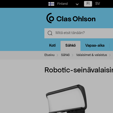
Select
FI
SV
Finland
market
Koti
Sähkö
Vapaa-aika
Etusivu
Sähkö
Valaisimet & valaistus
Robotic-seinävalaisin