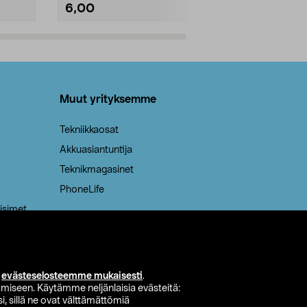
6,00
2,00
Lisää ostoskoriin
Lisää
Muut yrityksemme
Tekniikkaosat
Akkuasiantuntija
Teknikmagasinet
PhoneLife
isimet
i
evästeselosteemme mukaisesti
.
miseen. Käytämme neljänlaisia evästeitä:
i, sillä ne ovat välttämättömiä