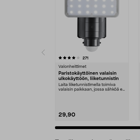
0 viidestä
3.5 viidestä
arvostelut
271
tähdestä
tähdestä
Valonheittimet
Paristokäyttöinen valaisin
ulkokäyttöön, liiketunnistin
Laita liiketunnistimella toimiva
valaisin paikkaan, jossa sähköä ei
ole saatavil...
29,90