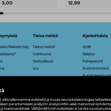
3,00
12,99
Lisää ostoskoriin
Lisää ostoskoriin
ysymyksiä
Tietoa meistä
Ajankohtaista
isään/Rekisteröidy
Tietoa meistä
Grillit
 salasana?
Uutishuone
Säilytys
ot
Vastuullisuus
Painepesurit
ria
Ura
Ruohotrimmerit
Aurinkokennovala
tä
it, että tallennamme evästeitä ja muuta seurantateknologiaa laitteelles
uksen parantamiseen ja käytön analysointiin sekä mainonnan kohdenta
t ja mainosevästeet. Välttämättömiin evästeisiin ei tarvita suostumustas