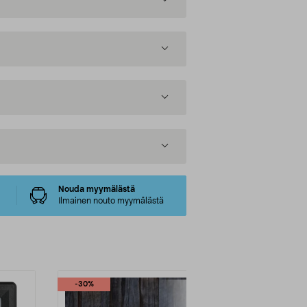
Nouda myymälästä
Ilmainen nouto myymälästä
-30%