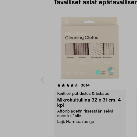
Tavalliset asiat epätavallisen
5viidestä
4.5viidestä
arvostelut
3814
tähdestä
tähdestä
Keittiön puhdistus & tiskaus
Mikrokuituliina 32 x 31 cm, 4
kpl
Aftonbladetin "itsestään selvä
suosikki" siiv...
Laji:
Harmaa/beige