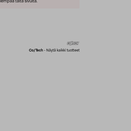
empaa tältä sivulta.
Co/tech
-
Näytä kaikki tuotteet