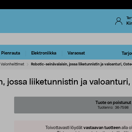
Ter
Ki
Pienrauta
Elektroniikka
Varaosat
Tarjo
Valonheittimet
Robotic-seinävalaisin, jossa liiketunnistin ja valoanturi, Cot
, jossa liiketunnistin ja valoanturi
Tuote on poistunut
Tuotenro:
36-7598
Toivottavasti löydät
vastaavan tuotteen
alla o