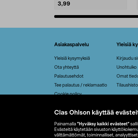
3,99
Lisää ostoskoriin
Alatunniste
Asiakaspalvelu
Yleisiä k
Yleisiä kysymyksiä
Kirjaudu s
Ota yhteyttä
Unohtuiko
Palautusehdot
Omat tied
Tee palautus / reklamaatio
Tilaushisto
Cookie policy
Toimitustavat
Clas Ohlson käyttää evästei
Saavutettavuus
Painamalla
”Hyväksy kaikki evästeet”
sall
Evästeitä käytetään sivuston käyttökokem
välttämättömät, toiminnalliset, analyyttise