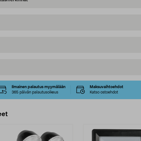
oitusmerkinnät
Ilmainen palautus myymälään
Maksuvaihtoehdot
365 päivän palautusoikeus
Katso ostoehdot
eet