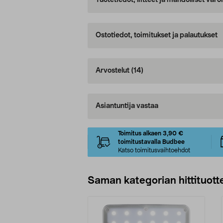
Tuotetiedot, liitteet ja mahdolliset var
Ostotiedot, toimitukset ja palautukset
Arvostelut
(14)
Asiantuntija vastaa
Toimitus alkaen 3,90 €
toimitustavalla Budbee
Katso toimitusvaihtoehdot
Saman kategorian hittituott