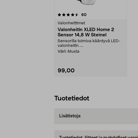
5viidestä
arvostelut
60
tähdestä
Valonheittimet
Valonheitin XLED Home 2
Sensor 14,8 W Steinel
Sensorilla toimiva kääntyvä LED-
valonheitin. ...
Väri:
Musta
99,00
Lisää ostoskoriin
Tuotetiedot
Lisätietoja