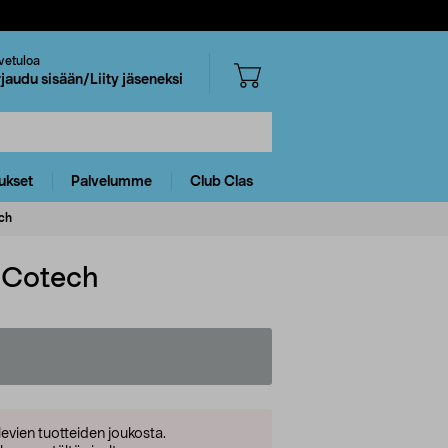
vetuloa
rjaudu sisään/Liity jäseneksi
ukset
Palvelumme
Club Clas
ech
, Cotech
levien tuotteiden joukosta.