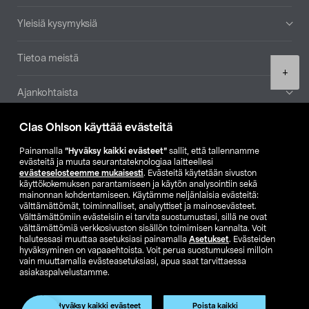
Yleisiä kysymyksiä
Tietoa meistä
Product
+
quantity
Ajankohtaista
Clas Ohlson käyttää evästeitä
Muut yrityksemme
Painamalla
”Hyväksy kaikki evästeet”
sallit, että tallennamme
Etsi myymälä
evästeitä ja muuta seurantateknologiaa laitteellesi
evästeselosteemme mukaisesti
. Evästeitä käytetään sivuston
käyttökokemuksen parantamiseen ja käytön analysointiin sekä
mainonnan kohdentamiseen. Käytämme neljänlaisia evästeitä:
SE
NO
FI
välttämättömät, toiminnalliset, analyyttiset ja mainosevästeet.
Välttämättömiin evästeisiin ei tarvita suostumustasi, sillä ne ovat
FI
SV
välttämättömiä verkkosivuston sisällön toimimisen kannalta. Voit
halutessasi muuttaa asetuksiasi painamalla
Asetukset
. Evästeiden
hyväksyminen on vapaaehtoista. Voit perua suostumuksesi milloin
vain muuttamalla evästeasetuksiasi, apua saat tarvittaessa
asiakaspalvelustamme.
Hyväksy kaikki evästeet
Poista kaikki
Club Clas
Ostoehdot
Tietosuojaseloste