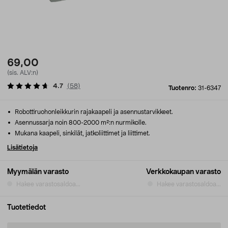
69,00
(sis. ALV:n)
4.7
(
58
)
Tuotenro:
31-6347
Robottiruohonleikkurin rajakaapeli ja asennustarvikkeet.
Asennussarja noin 800-2000 m²:n nurmikolle.
Mukana kaapeli, sinkilät, jatkoliittimet ja liittimet.
Lisätietoja
Myymälän varasto
Verkkokaupan varasto
Hakee varastosaldoa...
Hakee varastosaldoa...
Tuotetiedot