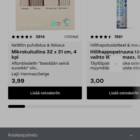
4.5viidestä
arvostelut
4.5viidestä
arvostelu
3814
1561
(1,00/kpl)
tähdestä
t
Keittiön puhdistus & tiskaus
Hiilihapotuslaitteet & mau
Mikrokuituliina 32 x 31 cm, 4
Hiilihappopatruuna tä
kpl
vaihto Wassermaxx, 6
Aftonbladetin "itsestään selvä
Täyttöpatruuna, joka ost
-
suosikki" siiv...
myymälästä – muista ott
patruuna mukaasi m...
Laji:
Harmaa/beige
3,99
3,00
Lisää ostoskoriin
Lisää ostoskoriin
Alatunniste
Asiakaspalvelu