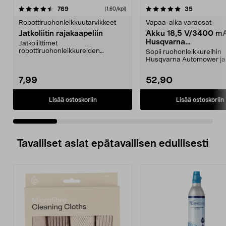
5.0 viidestä
arvostelut
4.5 viidestä
arvostelut
769
35
(1,60/kpl)
tähdestä
t
Robottiruohonleikkuutarvikkeet
Vapaa-aika varaosat
Jatkoliitin rajakaapeliin
Akku 18,5 V/3400 m
Husqvarna
Jatkoliittimet
Automower/Gardena 
robottiruohonleikkureiden
Sopii ruohonleikkureihin
rajakaapeliin. 5 kpl.
Husqvarna Automower ja
Gardena Sileno. Yhteens
muu...
7,99
52,90
Lisää ostoskoriin
Lisää ostoskoriin
Tavalliset asiat epätavallisen edullisesti