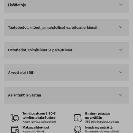
Lisätietoja
Tuotetiedot, liitteet ja mahdolliset varoitusmerkinnät
Ostotiedot, toimitukset ja palautukset
Arvostelut
(58)
Asiantuntija vastaa
Toimitus alkaen 3,90 €
Ilmainen palautus
toimitustavalla Budbee
myymälään
Katso toimitusvaihtoehdot
365 päivän palautusoikeus
Maksuvaihtoehdot
Nouda myymälästä
Katso ostoehdot
Ilmainen nouto myymälästä