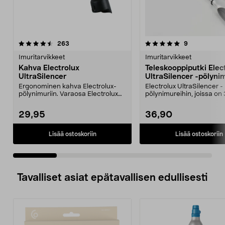
5.0 viidestä
arvostelut
4.0 viidestä
arvostelut
263
9
tähdestä
t
Imuritarvikkeet
Imuritarvikkeet
Kahva Electrolux
Teleskooppiputki Elec
UltraSilencer
UltraSilencer -pölyni
Ergonominen kahva Electrolux-
Electrolux UltraSilencer -
pölynimuriin. Varaosa Electrolux
pölynimureihin, joissa o
UltraSilencer -pöl...
ovaali liitäntä.
29,95
36,90
Lisää ostoskoriin
Lisää ostoskoriin
Tavalliset asiat epätavallisen edullisesti