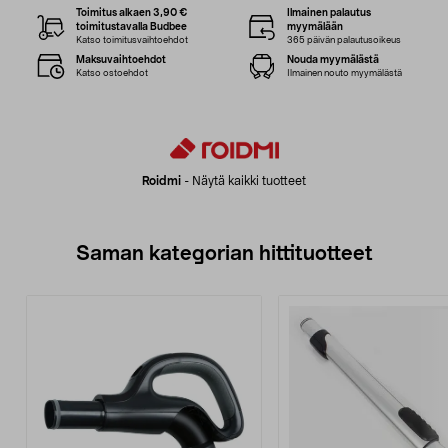
Toimitus alkaen 3,90 €
Ilmainen palautus
toimitustavalla Budbee
myymälään
Katso toimitusvaihtoehdot
365 päivän palautusoikeus
Maksuvaihtoehdot
Nouda myymälästä
Katso ostoehdot
Ilmainen nouto myymälästä
Roidmi
-
Näytä kaikki tuotteet
Saman kategorian hittituotteet