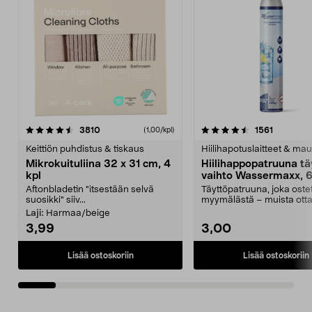
4.5viidestä
arvostelut
4.5viidestä
arvostelu
3810
1561
(1,00/kpl)
tähdestä
t
Keittiön puhdistus & tiskaus
Hiilihapotuslaitteet & mau
Mikrokuituliina 32 x 31 cm, 4
Hiilihappopatruuna tä
kpl
vaihto Wassermaxx, 6
Aftonbladetin "itsestään selvä
Täyttöpatruuna, joka ost
suosikki" siiv...
myymälästä – muista ott
patruuna mukaasi m...
Laji:
Harmaa/beige
3,99
3,00
Lisää ostoskoriin
Lisää ostoskoriin