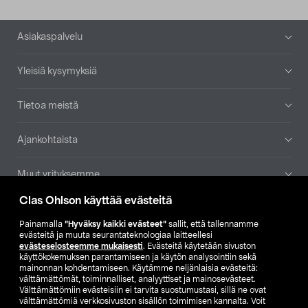
Alatunniste
Asiakaspalvelu
Yleisiä kysymyksiä
Tietoa meistä
Ajankohtaista
Muut yrityksemme
Clas Ohlson käyttää evästeitä
Etsi myymälä
Painamalla
”Hyväksy kaikki evästeet”
sallit, että tallennamme
evästeitä ja muuta seurantateknologiaa laitteellesi
SE
NO
FI
evästeselosteemme mukaisesti
. Evästeitä käytetään sivuston
käyttökokemuksen parantamiseen ja käytön analysointiin sekä
FI
SV
mainonnan kohdentamiseen. Käytämme neljänlaisia evästeitä:
välttämättömät, toiminnalliset, analyyttiset ja mainosevästeet.
Välttämättömiin evästeisiin ei tarvita suostumustasi, sillä ne ovat
välttämättömiä verkkosivuston sisällön toimimisen kannalta. Voit