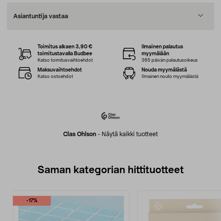
Asiantuntija vastaa
Toimitus alkaen 3,90 €
Ilmainen palautus
toimitustavalla Budbee
myymälään
Katso toimitusvaihtoehdot
365 päivän palautusoikeus
Maksuvaihtoehdot
Nouda myymälästä
Katso ostoehdot
Ilmainen nouto myymälästä
Clas Ohlson
-
Näytä kaikki tuotteet
Saman kategorian hittituotteet
-17%