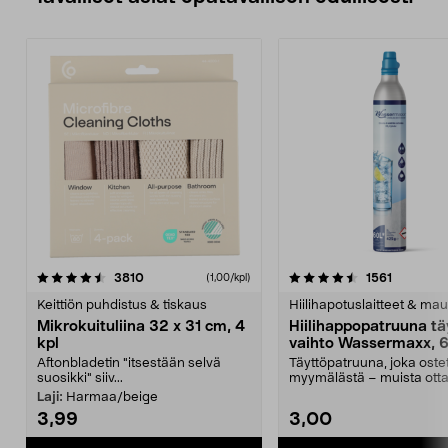
4.5viidestä
arvostelut
4.5viidestä
arvostelu
3810
1561
(1,00/kpl)
tähdestä
t
Keittiön puhdistus & tiskaus
Hiilihapotuslaitteet & mau
Mikrokuituliina 32 x 31 cm, 4
Hiilihappopatruuna tä
kpl
vaihto Wassermaxx, 6
Aftonbladetin "itsestään selvä
Täyttöpatruuna, joka ost
suosikki" siiv...
myymälästä – muista ott
patruuna mukaasi m...
Laji:
Harmaa/beige
3,99
3,00