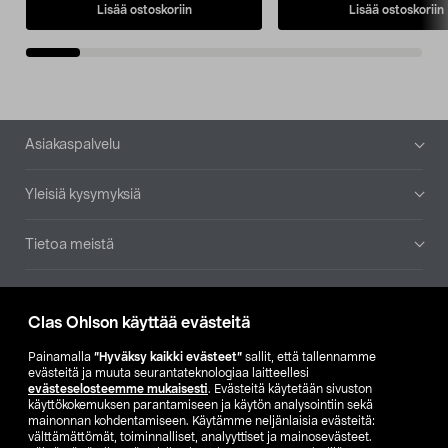
Lisää ostoskoriin
Lisää ostoskoriin
Alatunniste
Asiakaspalvelu
Yleisiä kysymyksiä
Tietoa meistä
Ajankohtaista
Clas Ohlson käyttää evästeitä
Muut yrityksemme
Painamalla
”Hyväksy kaikki evästeet”
sallit, että tallennamme
evästeitä ja muuta seurantateknologiaa laitteellesi
evästeselosteemme mukaisesti
. Evästeitä käytetään sivuston
Etsi myymälä
käyttökokemuksen parantamiseen ja käytön analysointiin sekä
mainonnan kohdentamiseen. Käytämme neljänlaisia evästeitä:
välttämättömät, toiminnalliset, analyyttiset ja mainosevästeet.
SE
NO
FI