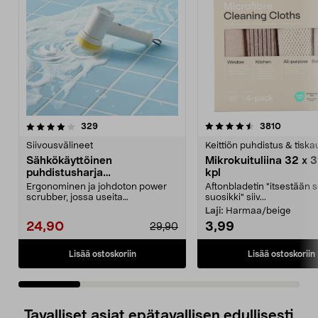
4.5 viidestä
arvostelut
4.5 viidestä
arvostel
329
3810
tähdestä
t
Siivousvälineet
Keittiön puhdistus & tiska
Sähkökäyttöinen
Mikrokuituliina 32 x 3
puhdistusharja
kpl
kylpyhuoneeseen ja keittiöön
Ergonominen ja johdoton power
Aftonbladetin "itsestään 
scrubber, jossa useita
suosikki" siiv...
vaihdettavia päitä. Akkukäy...
Laji:
Harmaa/beige
24,90
3,99
29,90
Lisää ostoskoriin
Lisää ostoskoriin
Tavalliset asiat epätavallisen edullisesti