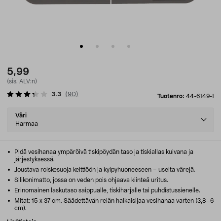
5,99
(sis. ALV:n)
3.3
(
90
)
Tuotenro:
44-6149-1
Select
Väri
variant
Harmaa
Pidä vesihanaa ympäröivä tiskipöydän taso ja tiskiallas kuivana ja
järjestyksessä.
Joustava roiskesuoja keittiöön ja kylpyhuoneeseen – useita värejä.
Silikonimatto, jossa on veden pois ohjaava kiinteä uritus.
Erinomainen laskutaso saippualle, tiskiharjalle tai puhdistussienelle.
Mitat: 15 x 37 cm. Säädettävän reiän halkaisijaa vesihanaa varten (3,8–6
cm).