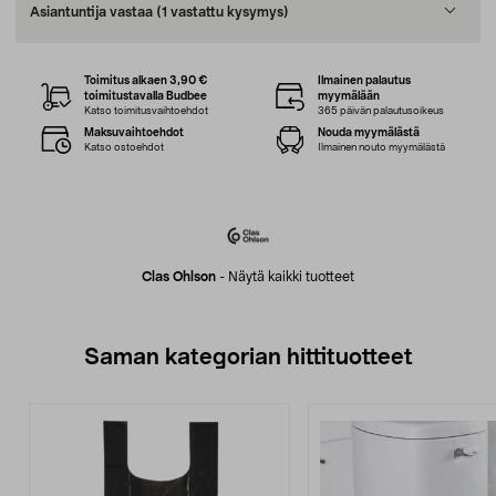
Asiantuntija vastaa
(1 vastattu kysymys)
Toimitus alkaen 3,90 €
Ilmainen palautus
toimitustavalla Budbee
myymälään
Katso toimitusvaihtoehdot
365 päivän palautusoikeus
Maksuvaihtoehdot
Nouda myymälästä
Katso ostoehdot
Ilmainen nouto myymälästä
Clas Ohlson
-
Näytä kaikki tuotteet
Saman kategorian hittituotteet