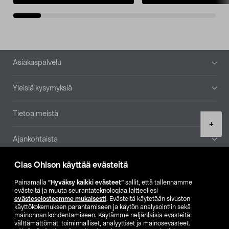
Alatunniste
Asiakaspalvelu
Yleisiä kysymyksiä
Tietoa meistä
Product
+
quantity
Ajankohtaista
Clas Ohlson käyttää evästeitä
Muut yrityksemme
Painamalla
”Hyväksy kaikki evästeet”
sallit, että tallennamme
Etsi myymälä
evästeitä ja muuta seurantateknologiaa laitteellesi
evästeselosteemme mukaisesti
. Evästeitä käytetään sivuston
käyttökokemuksen parantamiseen ja käytön analysointiin sekä
mainonnan kohdentamiseen. Käytämme neljänlaisia evästeitä:
SE
NO
FI
välttämättömät, toiminnalliset, analyyttiset ja mainosevästeet.