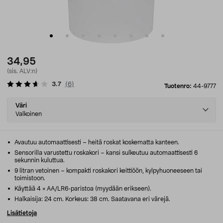
34,95
(sis. ALV:n)
3.7
(
6
)
Tuotenro:
44-9777
Select
Väri
variant
Valkoinen
Avautuu automaattisesti – heitä roskat koskematta kanteen.
Sensorilla varustettu roskakori – kansi sulkeutuu automaattisesti 6
sekunnin kuluttua.
9 litran vetoinen – kompakti roskakori keittiöön, kylpyhuoneeseen tai
toimistoon.
Käyttää 4 × AA/LR6-paristoa (myydään erikseen).
Halkaisija: 24 cm. Korkeus: 38 cm. Saatavana eri värejä.
Lisätietoja