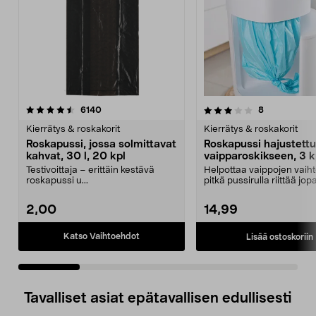
3.5 viidestä
arvostelut
4.0 viidestä
arvostelut
6140
8
tähdestä
t
Kierrätys & roskakorit
Kierrätys & roskakorit
Roskapussi, jossa solmittavat
Roskapussi hajustettu
kahvat, 30 l, 20 kpl
vaipparoskikseen, 3 k
Testivoittaja – erittäin kestävä
Helpottaa vaippojen vaiht
roskapussi u...
pitkä pussirulla riittää jo
vaipalle. K...
2,00
14,99
Katso Vaihtoehdot
Lisää ostoskoriin
Tavalliset asiat epätavallisen edullisesti