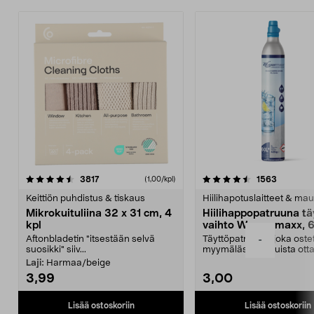
4.5viidestä
arvostelut
4.5viidestä
arvostelu
3817
1563
(1,00/kpl)
tähdestä
t
Keittiön puhdistus & tiskaus
Hiilihapotuslaitteet & mau
Mikrokuituliina 32 x 31 cm, 4
Hiilihappopatruuna tä
kpl
vaihto Wassermaxx, 6
Aftonbladetin "itsestään selvä
Täyttöpatruuna, joka ost
-
suosikki" siiv...
myymälästä – muista ott
patruuna mukaasi m...
Laji:
Harmaa/beige
3,99
3,00
Lisää ostoskoriin
Lisää ostoskoriin