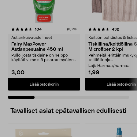
4.5 viidestä
arvostelut
4.5 viidestä
arvostelut
104
432
(6,67/l)
tähdestä
t
Astiankuivaustelineet
Keittiön puhdistus & tiska
Fairy MaxPower
Tiskiliina/keittiöliina
Astianpesuaine 450 ml
Microfiber 2 kpl
Pullo, josta tiskiaine on helppo
Pehmeitä, erittäin imukyky
käyttää viimeistä pisaraa myöten.
keittiöliinoja...
Fairy MaxPowe...
Laji:
Harmaa/harmaa
3,00
1,99
Lisää ostoskoriin
Lisää ostoskoriin
Tavalliset asiat epätavallisen edullisesti