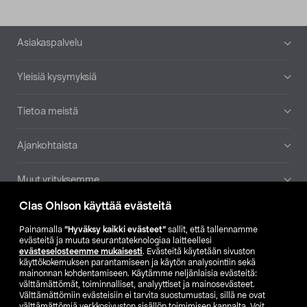
Alatunniste
Asiakaspalvelu
Yleisiä kysymyksiä
Tietoa meistä
Ajankohtaista
Muut yrityksemme
Clas Ohlson käyttää evästeitä
Etsi myymälä
Painamalla
”Hyväksy kaikki evästeet”
sallit, että tallennamme
evästeitä ja muuta seurantateknologiaa laitteellesi
SE
NO
FI
evästeselosteemme mukaisesti
. Evästeitä käytetään sivuston
käyttökokemuksen parantamiseen ja käytön analysointiin sekä
FI
SV
mainonnan kohdentamiseen. Käytämme neljänlaisia evästeitä:
välttämättömät, toiminnalliset, analyyttiset ja mainosevästeet.
Välttämättömiin evästeisiin ei tarvita suostumustasi, sillä ne ovat
välttämättömiä verkkosivuston sisällön toimimisen kannalta. Voit