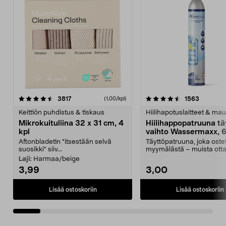
4.5viidestä
arvostelut
4.5viidestä
arvostelu
3817
1563
(1,00/kpl)
tähdestä
t
Keittiön puhdistus & tiskaus
Hiilihapotuslaitteet & mau
Mikrokuituliina 32 x 31 cm, 4
Hiilihappopatruuna tä
kpl
vaihto Wassermaxx, 6
Aftonbladetin "itsestään selvä
Täyttöpatruuna, joka ost
suosikki" siiv...
myymälästä – muista ott
patruuna mukaasi m...
Laji:
Harmaa/beige
3,99
3,00
Lisää ostoskoriin
Lisää ostoskoriin