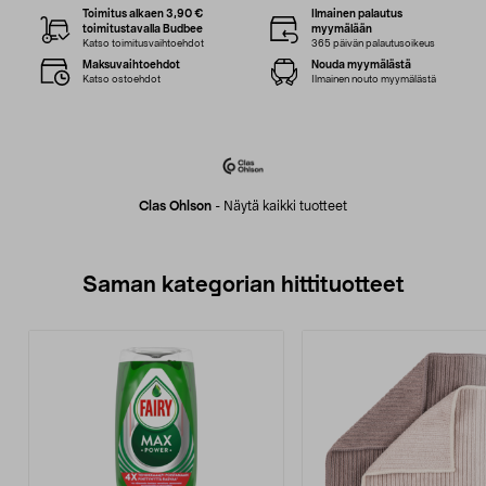
Toimitus alkaen 3,90 €
Ilmainen palautus
toimitustavalla Budbee
myymälään
Katso toimitusvaihtoehdot
365 päivän palautusoikeus
Maksuvaihtoehdot
Nouda myymälästä
Katso ostoehdot
Ilmainen nouto myymälästä
Clas Ohlson
-
Näytä kaikki tuotteet
Saman kategorian hittituotteet