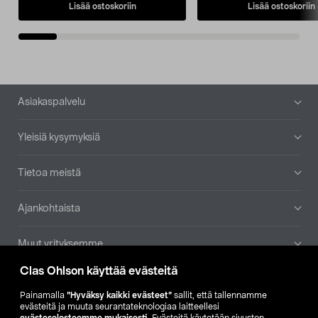
Lisää ostoskoriin
Lisää ostoskoriin
Alatunniste
Asiakaspalvelu
Yleisiä kysymyksiä
Tietoa meistä
Ajankohtaista
Muut yrityksemme
Clas Ohlson käyttää evästeitä
Etsi myymälä
Painamalla
”Hyväksy kaikki evästeet”
sallit, että tallennamme
evästeitä ja muuta seurantateknologiaa laitteellesi
SE
NO
FI