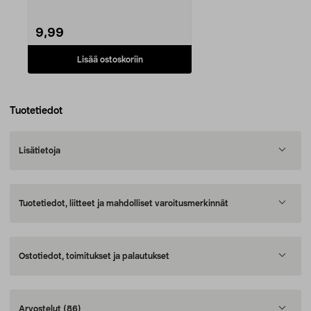
pysyy hyvin p...
9,99
Lisää ostoskoriin
Tuotetiedot
Lisätietoja
Tuotetiedot, liitteet ja mahdolliset varoitusmerkinnät
Ostotiedot, toimitukset ja palautukset
Arvostelut
(86)