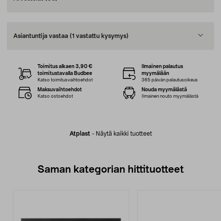
Asiantuntija vastaa
(1 vastattu kysymys)
Toimitus alkaen 3,90 €
Ilmainen palautus
toimitustavalla Budbee
myymälään
Katso toimitusvaihtoehdot
365 päivän palautusoikeus
Maksuvaihtoehdot
Nouda myymälästä
Katso ostoehdot
Ilmainen nouto myymälästä
Atplast
-
Näytä kaikki tuotteet
Saman kategorian hittituotteet