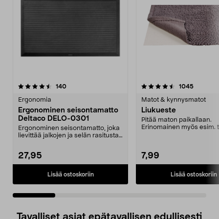
4.5 viidestä
arvostelut
4.0 viidestä
arvostel
140
1045
tähdestä
t
Ergonomia
Matot & kynnysmatot
Ergonominen seisontamatto
Liukueste
Deltaco DELO-0301
Pitää maton paikallaan.
Erinomainen myös esim. 
Ergonominen seisontamatto, joka
alle. Leikkaa sopivan ko...
lievittää jalkojen ja selän rasitusta.
Pehmentää...
27,95
7,99
Lisää ostoskoriin
Lisää ostoskoriin
Tavalliset asiat epätavallisen edullisesti