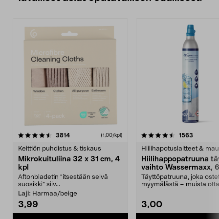
4.5viidestä
arvostelut
4.5viidestä
arvostelu
3814
1563
(1,00/kpl)
tähdestä
t
Keittiön puhdistus & tiskaus
Hiilihapotuslaitteet & mau
Mikrokuituliina 32 x 31 cm, 4
Hiilihappopatruuna tä
kpl
vaihto Wassermaxx, 6
Aftonbladetin "itsestään selvä
Täyttöpatruuna, joka ost
suosikki" siiv...
myymälästä – muista ott
patruuna mukaasi m...
Laji:
Harmaa/beige
3,99
3,00