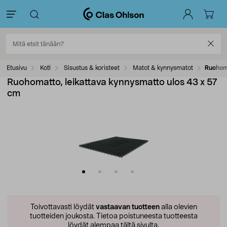
Etusivu
Koti
Sisustus & koristeet
Matot & kynnysmatot
Ruohoma
Ruohomatto, leikattava kynnysmatto ulos 43 x 57
cm
Toivottavasti löydät
vastaavan tuotteen
alla olevien
tuotteiden joukosta.
Tietoa poistuneesta tuotteesta
löydät alempaa tältä sivulta.