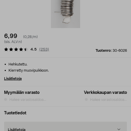
6,99
(0,28/m)
(sis. ALV:n)
4.5
(
253
)
Tuotenro:
30-6026
Hehkutettu.
Kierretty muovipuikkoon.
Lisätietoja
Myymälän varasto
Verkkokaupan varasto
Hakee varastosaldoa...
Hakee varastosaldoa...
Tuotetiedot
Lisätietoja