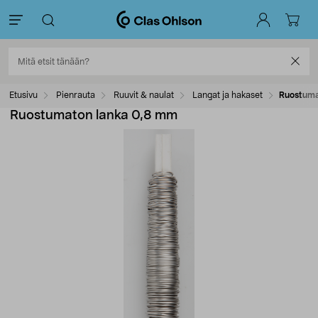
Etusivu
Pienrauta
Ruuvit & naulat
Langat ja hakaset
Ruostuma
Ruostumaton lanka 0,8 mm