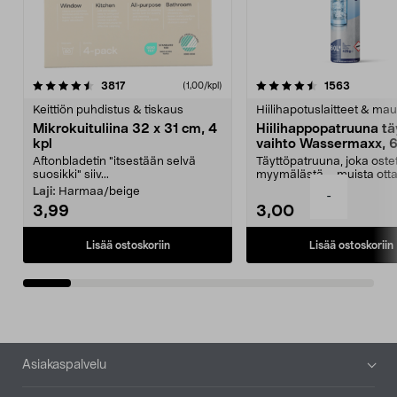
4.5viidestä
arvostelut
4.5viidestä
arvostelu
3817
1563
(1,00/kpl)
tähdestä
t
Keittiön puhdistus & tiskaus
Hiilihapotuslaitteet & mau
Mikrokuituliina 32 x 31 cm, 4
Hiilihappopatruuna tä
kpl
vaihto Wassermaxx, 6
Aftonbladetin "itsestään selvä
Täyttöpatruuna, joka ost
suosikki" siiv...
myymälästä – muista ott
patruuna mukaasi m...
Laji:
Harmaa/beige
-
3,99
3,00
Lisää ostoskoriin
Lisää ostoskoriin
Alatunniste
Asiakaspalvelu