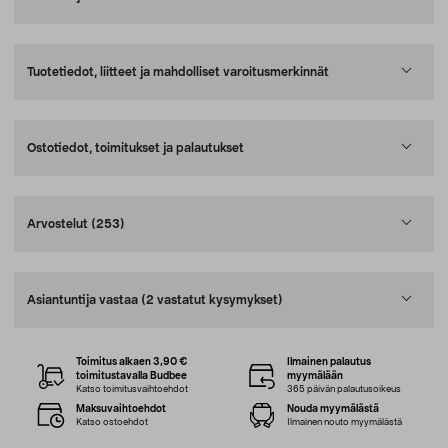
Tuotetiedot, liitteet ja mahdolliset varoitusmerkinnät
Ostotiedot, toimitukset ja palautukset
Arvostelut
(253)
Asiantuntija vastaa
(2 vastatut kysymykset)
Toimitus alkaen 3,90 €
Ilmainen palautus
toimitustavalla Budbee
myymälään
Katso toimitusvaihtoehdot
365 päivän palautusoikeus
Maksuvaihtoehdot
Nouda myymälästä
Katso ostoehdot
Ilmainen nouto myymälästä