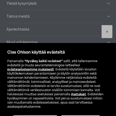
Yleisiä kysymyksiä
Tietoa meistä
Ajankohtaista
Product
+
quantity
Muut yrityksemme
Clas Ohlson käyttää evästeitä
Etsi myymälä
Painamalla
”Hyväksy kaikki evästeet”
sallit, että tallennamme
evästeitä ja muuta seurantateknologiaa laitteellesi
SE
NO
FI
evästeselosteemme mukaisesti
. Evästeitä käytetään sivuston
käyttökokemuksen parantamiseen ja käytön analysointiin sekä
FI
SV
mainonnan kohdentamiseen. Käytämme neljänlaisia evästeitä:
välttämättömät, toiminnalliset, analyyttiset ja mainosevästeet.
Välttämättömiin evästeisiin ei tarvita suostumustasi, sillä ne ovat
välttämättömiä verkkosivuston sisällön toimimisen kannalta. Voit
halutessasi muuttaa asetuksiasi painamalla
Asetukset
. Evästeiden
hyväksyminen on vapaaehtoista. Voit perua suostumuksesi milloin
vain muuttamalla evästeasetuksiasi, apua saat tarvittaessa
asiakaspalvelustamme.
Club Clas
Ostoehdot
Tietosuojaseloste