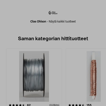
Clas Ohlson
-
Näytä kaikki tuotteet
Saman kategorian hittituotteet
4.5 viidestä
arvostelut
4.5 viidestä
arvostelut
62
155
(0,09/m)