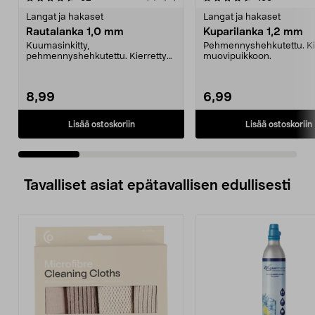
tähdestä
t
Langat ja hakaset
Langat ja hakaset
Rautalanka 1,0 mm
Kuparilanka 1,2 mm
Kuumasinkitty,
Pehmennyshehkutettu. Ki
pehmennyshehkutettu. Kierretty
muovipuikkoon.
kelalle.
8,99
6,99
Lisää ostoskoriin
Lisää ostoskoriin
Tavalliset asiat epätavallisen edullisesti