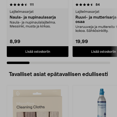
4.5 viidestä
arvostelut
4.5 viidestä
arvostelut
111
84
tähdestä
t
Lajitelmasarjat
Lajitelmasarjat
Naula- ja nupinaulasarja
Ruuvi- ja mutterisarj
osaa
Naula- ja nupinaulalajitelma.
Messinki, musta ja kirkas.
Uraruuveja ja muttereita 1
kokoa. Sähkösinkitty.
8,99
19,99
Lisää ostoskoriin
Lisää ostoskoriin
Tavalliset asiat epätavallisen edullisesti