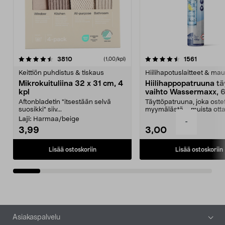
4.5viidestä
arvostelut
4.5viidestä
arvostelu
3810
1561
(1,00/kpl)
tähdestä
t
Keittiön puhdistus & tiskaus
Hiilihapotuslaitteet & mau
Mikrokuituliina 32 x 31 cm, 4
Hiilihappopatruuna tä
kpl
vaihto Wassermaxx, 6
Aftonbladetin "itsestään selvä
Täyttöpatruuna, joka ost
suosikki" siiv...
myymälästä – muista ott
patruuna mukaasi m...
Laji:
Harmaa/beige
-
3,99
3,00
Lisää ostoskoriin
Lisää ostoskoriin
Alatunniste
Asiakaspalvelu