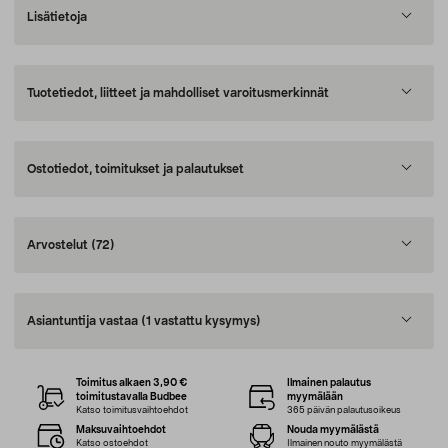
Lisätietoja
Tuotetiedot, liitteet ja mahdolliset varoitusmerkinnät
Ostotiedot, toimitukset ja palautukset
Arvostelut
(72)
Asiantuntija vastaa
(1 vastattu kysymys)
Toimitus alkaen 3,90 €
Ilmainen palautus
toimitustavalla Budbee
myymälään
Katso toimitusvaihtoehdot
365 päivän palautusoikeus
Maksuvaihtoehdot
Nouda myymälästä
Katso ostoehdot
Ilmainen nouto myymälästä