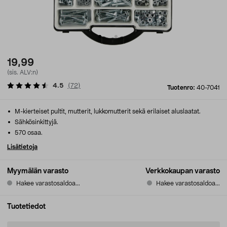
19,99
(sis. ALV:n)
4.5
(
72
)
Tuotenro:
40-7041
M-kierteiset pultit, mutterit, lukkomutterit sekä erilaiset aluslaatat.
Sähkösinkittyjä.
570 osaa.
Lisätietoja
Myymälän varasto
Verkkokaupan varasto
Hakee varastosaldoa...
Hakee varastosaldoa...
Tuotetiedot