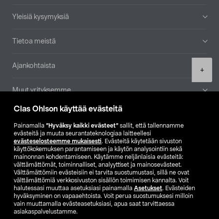
Yleisiä kysymyksiä
Tietoa meistä
Ajankohtaista
Product
+
quantity
Muut yrityksemme
Clas Ohlson käyttää evästeitä
Etsi myymälä
Painamalla
”Hyväksy kaikki evästeet”
sallit, että tallennamme
evästeitä ja muuta seurantateknologiaa laitteellesi
SE
NO
FI
evästeselosteemme mukaisesti
. Evästeitä käytetään sivuston
käyttökokemuksen parantamiseen ja käytön analysointiin sekä
FI
SV
mainonnan kohdentamiseen. Käytämme neljänlaisia evästeitä:
välttämättömät, toiminnalliset, analyyttiset ja mainosevästeet.
Välttämättömiin evästeisiin ei tarvita suostumustasi, sillä ne ovat
välttämättömiä verkkosivuston sisällön toimimisen kannalta. Voit
halutessasi muuttaa asetuksiasi painamalla
Asetukset
. Evästeiden
hyväksyminen on vapaaehtoista. Voit perua suostumuksesi milloin
vain muuttamalla evästeasetuksiasi, apua saat tarvittaessa
asiakaspalvelustamme.
Club Clas
Ostoehdot
Tietosuojaseloste