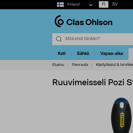
Select
FI
SV
Finland
market
Koti
Sähkö
Vapaa-aika
Etusivu
Pienrauta
Käsityökalut & tarvikk
Ruuvimeisseli Pozi 