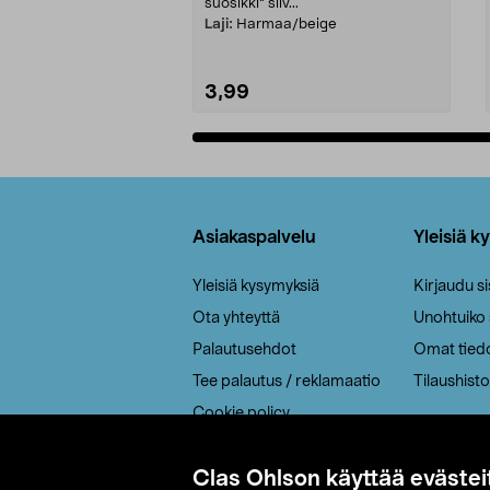
suosikki" siiv...
Laji:
Harmaa/beige
3,99
Lisää ostoskoriin
Alatunniste
Asiakaspalvelu
Yleisiä k
Yleisiä kysymyksiä
Kirjaudu s
Ota yhteyttä
Unohtuiko
Palautusehdot
Omat tied
Tee palautus / reklamaatio
Tilaushisto
Cookie policy
Toimitustavat
Clas Ohlson käyttää evästei
Saavutettavuus