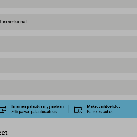
oitusmerkinnät
Ilmainen palautus myymälään
Maksuvaihtoehdot
365 päivän palautusoikeus
Katso ostoehdot
eet