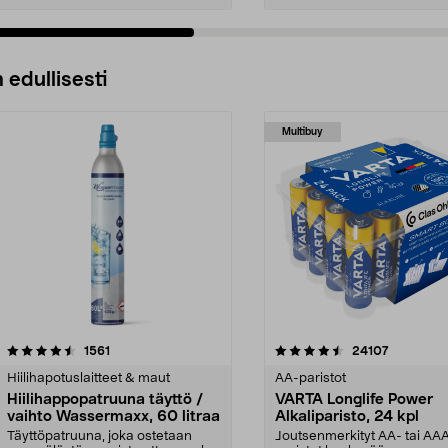
 edullisesti
Multibuy
4.5viidestä
arvostelut
4.5viidestä
arvostelut
1561
24107
tähdestä
Hiilihapotuslaitteet & maut
AA-paristot
Hiilihappopatruuna täyttö /
VARTA Longlife Power
vaihto Wassermaxx, 60 litraa
Alkaliparisto, 24 kpl
Täyttöpatruuna, joka ostetaan
Joutsenmerkityt AA- tai AA