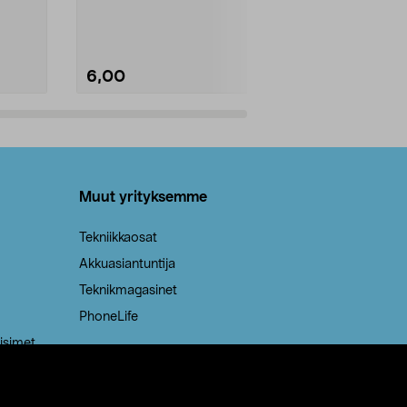
Kestävä, jopa 50 % suurempi ...
roskapussi u
Roskapussi, jo
6,00
2,00
Lisää ostoskoriin
Lisää
Muut yrityksemme
Tekniikkaosat
Akkuasiantuntija
Teknikmagasinet
PhoneLife
isimet