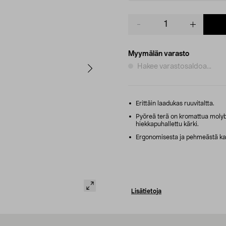
Product
quantity
Myymälän varasto
Hakee varastosaldoa...
Erittäin laadukas ruuvitaltta.
Pyöreä terä on kromattua molybd
hiekkapuhallettu kärki.
Ergonomisesta ja pehmeästä kah
Lisätietoja