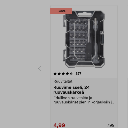
-38%
5 viidestä
4.5 viidestä
arvostelut
377
tähdestä
tähdestä
Ruuvitaltat
Ruuvimeisseli, 24
ruuvauskärkeä
Edullinen ruuvitaltta ja
ruuvauskärjet pieniin korjauksiin ja
elektroniikkatöihi...
4,99
7,99