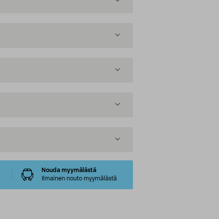
Nouda myymälästä
Ilmainen nouto myymälästä