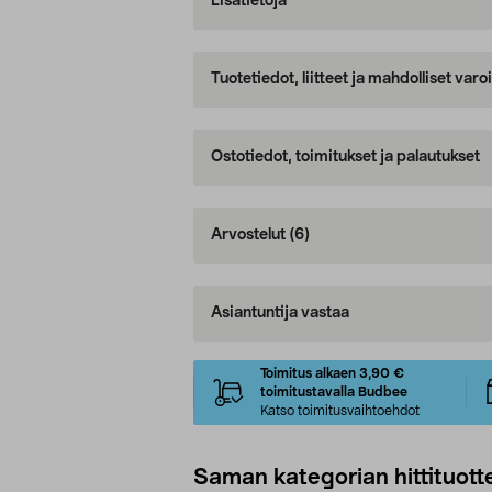
Lisätietoja
Tuotetiedot, liitteet ja mahdolliset var
Ostotiedot, toimitukset ja palautukset
Arvostelut
(6)
Asiantuntija vastaa
Toimitus alkaen 3,90 €
toimitustavalla Budbee
Katso toimitusvaihtoehdot
Saman kategorian hittituott