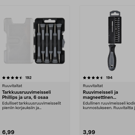
4.5 viidestä
arvostelut
4.5 viidestä
arvostelut
192
194
tähdestä
Ruuvitaltat
Ruuvitaltat
Tarkkuusruuvimeisseli
Ruuvimeisseli ja
Phillips ja ura, 6 osaa
magneettinen
ruuvauskärkipidike, 12
Edulliset tarkkuusruuvimeisselit
Edullinen ruuvimeisseli kodi
ruuvauskärkeä
pieniin korjauksiin ja
kunnostukseen. Ruuvitaltta 
elektroniikkatöihin. Vai...
laatikko ruuvauskärj...
6,99
3,99