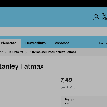
Ter
Ki
Pienrauta
Elektroniikka
Varaosat
Tarjo
eet
Ruuvitaltat
Ruuvimeisseli Pozi Stanley Fatmax
Stanley Fatmax
7,49
(sis. ALV:n)
Select
Tyyppi
variant
PZ0