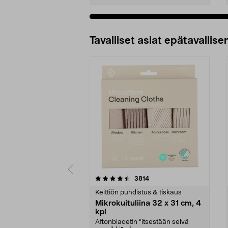
Tavalliset asiat epätavallisen
5viidestä
4.5viidestä
arvostelut
3814
tähdestä
tähdestä
Keittiön puhdistus & tiskaus
Mikrokuituliina 32 x 31 cm, 4
kpl
Aftonbladetin "itsestään selvä