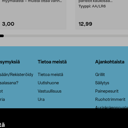
myymälästä – muista ottaa vanha
paristot kaukosää...
patruuna mukaasi m...
Tyyppi:
AA/LR6
3,00
12,99
Lisää ostoskoriin
Lisää ostoskoriin
ysymyksiä
Tietoa meistä
Ajankohtaista
isään/Rekisteröidy
Tietoa meistä
Grillit
 salasana?
Uutishuone
Säilytys
ot
Vastuullisuus
Painepesurit
ria
Ura
Ruohotrimmerit
Aurinkokennovala
tä