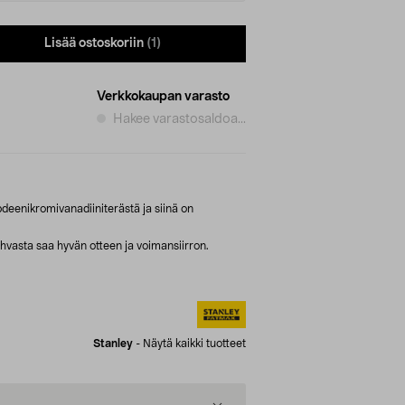
Lisää ostoskoriin
(1)
Verkkokaupan varasto
Hakee varastosaldoa...
eenikromivanadiiniterästä ja siinä on
vasta saa hyvän otteen ja voimansiirron.
Stanley
-
Näytä kaikki tuotteet