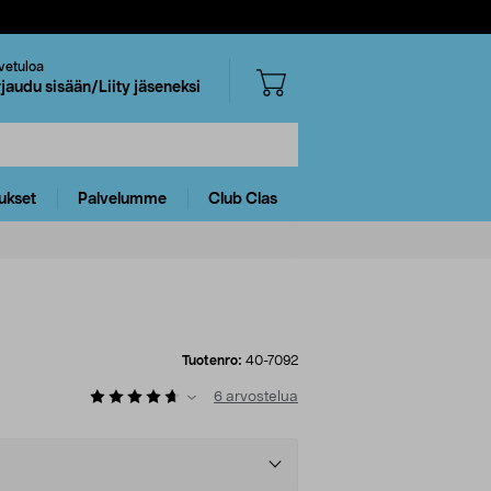
vetuloa
rjaudu sisään/Liity jäseneksi
ukset
Palvelumme
Club Clas
Tuotenro:
40-7092
6
arvostelua