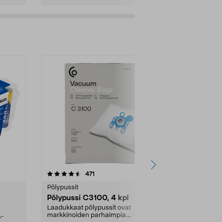
4.5viidestä
arvostelut
4.5
471
6
tähdestä
tähdestä
Pölypussit
Kierrätys & ro
Pölypussi C3100, 4 kpl
Roskapussi,
kahvat, 30 l
Laadukkaat pölypussit ovat
markkinoiden parhaimpia.
A-
Testivoittaja 