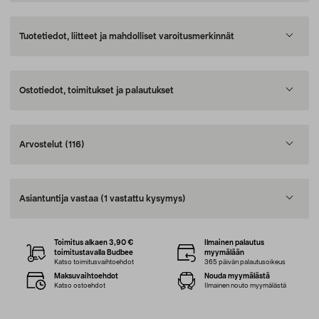
Tuotetiedot, liitteet ja mahdolliset varoitusmerkinnät
Ostotiedot, toimitukset ja palautukset
Arvostelut
(116)
Asiantuntija vastaa
(1 vastattu kysymys)
Toimitus alkaen 3,90 €
Ilmainen palautus
toimitustavalla Budbee
myymälään
Katso toimitusvaihtoehdot
365 päivän palautusoikeus
Maksuvaihtoehdot
Nouda myymälästä
Katso ostoehdot
Ilmainen nouto myymälästä