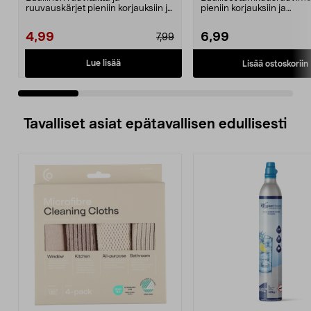
ruuvauskärjet pieniin korjauksiin ja
pieniin korjauksiin ja
elektroniikkatöihi...
elektroniikkatöihin. Vai...
4,99
6,99
7,99
Lue lisää
Lisää ostoskoriin
Tavalliset asiat epätavallisen edullisesti