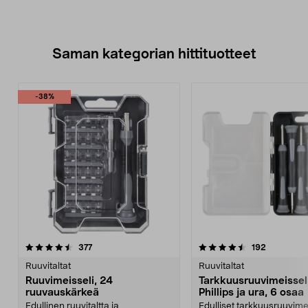
Saman kategorian hittituotteet
-38%
4.5 viidestä
arvostelut
4.5 viidestä
arvostelut
377
192
tähdestä
t
Ruuvitaltat
Ruuvitaltat
Ruuvimeisseli, 24
Tarkkuusruuvimeissel
ruuvauskärkeä
Phillips ja ura, 6 osaa
Edullinen ruuvitaltta ja
Edulliset tarkkuusruuvimei