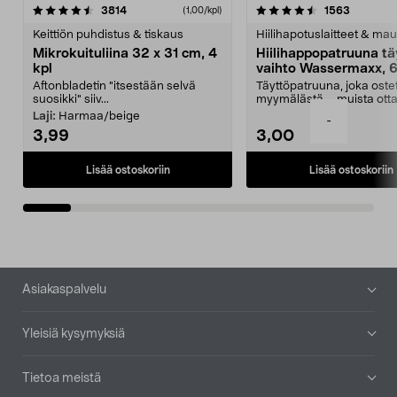
4.5viidestä
arvostelut
4.5viidestä
arvostelu
3814
1563
(1,00/kpl)
tähdestä
t
Keittiön puhdistus & tiskaus
Hiilihapotuslaitteet & mau
Mikrokuituliina 32 x 31 cm, 4
Hiilihappopatruuna tä
kpl
vaihto Wassermaxx, 6
Aftonbladetin "itsestään selvä
Täyttöpatruuna, joka ost
suosikki" siiv...
myymälästä – muista ott
patruuna mukaasi m...
Laji:
Harmaa/beige
-
3,99
3,00
Lisää ostoskoriin
Lisää ostoskoriin
Alatunniste
Asiakaspalvelu
Yleisiä kysymyksiä
Tietoa meistä