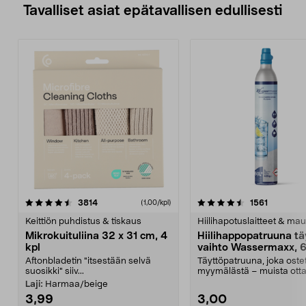
Tavalliset asiat epätavallisen edullisesti
4.5viidestä
arvostelut
4.5viidestä
arvostelu
3814
1561
(1,00/kpl)
tähdestä
t
Keittiön puhdistus & tiskaus
Hiilihapotuslaitteet & mau
Mikrokuituliina 32 x 31 cm, 4
Hiilihappopatruuna tä
kpl
vaihto Wassermaxx, 6
Aftonbladetin "itsestään selvä
Täyttöpatruuna, joka ost
suosikki" siiv...
myymälästä – muista ott
patruuna mukaasi m...
Laji:
Harmaa/beige
3,99
3,00