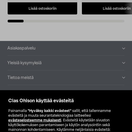
Lisää ostoskoriin
Lisää ostoskoriin
Alatunniste
Asiakaspalvelu
Yleisiä kysymyksiä
Tietoa meistä
Ajankohtaista
Clas Ohlson käyttää evästeitä
Muut yrityksemme
Painamalla
”Hyväksy kaikki evästeet”
sallit, että tallennamme
evästeitä ja muuta seurantateknologiaa laitteellesi
evästeselosteemme mukaisesti
. Evästeitä käytetään sivuston
Etsi myymälä
käyttökokemuksen parantamiseen ja käytön analysointiin sekä
mainonnan kohdentamiseen. Käytämme neljänlaisia evästeitä: