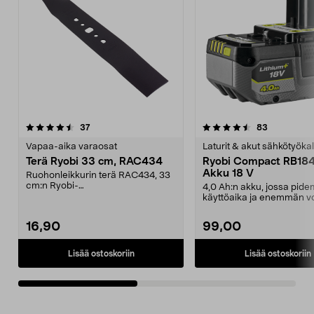
4.5viidestä
arvostelut
4.5viidestä
arvostelut
37
83
tähdestä
t
Vapaa-aika varaosat
Laturit & akut sähkötyökal
Terä Ryobi 33 cm, RAC434
Ryobi Compact RB18
Akku 18 V
Ruohonleikkurin terä RAC434, 33
cm:n Ryobi-
4,0 Ah:n akku, jossa pide
ruohonleikkureihin:OLM1833BRL
käyttöaika ja enemmän v
M18C33B2...
IntelliCell-tekniikk...
16,90
99,00
Lisää ostoskoriin
Lisää ostoskoriin