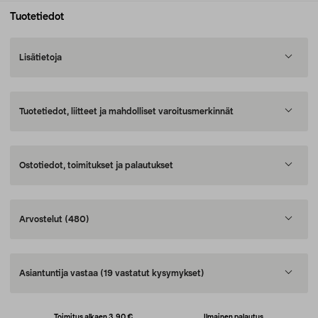
Tuotetiedot
Lisätietoja
Tuotetiedot, liitteet ja mahdolliset varoitusmerkinnät
Ostotiedot, toimitukset ja palautukset
Arvostelut
(480)
Asiantuntija vastaa
(19 vastatut kysymykset)
Toimitus alkaen 3,90 €
Ilmainen palautus