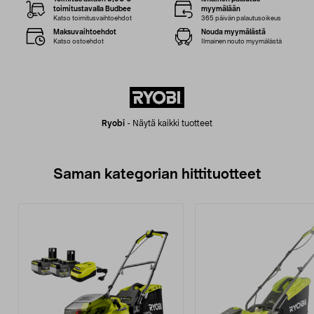
toimitustavalla Budbee
myymälään
Katso toimitusvaihtoehdot
365 päivän palautusoikeus
Maksuvaihtoehdot
Nouda myymälästä
Katso ostoehdot
Ilmainen nouto myymälästä
Ryobi
-
Näytä kaikki tuotteet
Saman kategorian hittituotteet