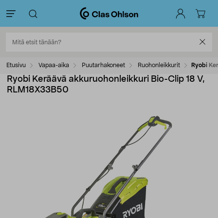
Etusivu
Vapaa-aika
Puutarhakoneet
Ruohonleikkurit
Ryobi Ke
Ryobi Keräävä akkuruohonleikkuri Bio-Clip 18 V,
RLM18X33B50