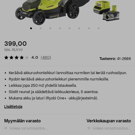
399,00
(sis. ALV:n)
4.0
(
480
)
Tuotenro:
41-2686
Keräävä akkuruohonleikkuri lannoittaa nurmikon tai kerää ruohosilpun.
Ryobin keräävä akkuruohonleikkuri pienemmille nurmikoille.
Leikkaa jopa 250 m2 yhdellä latauksella.
Siistit reunat ja säädettävä leikkuukorkeus, 5 asentoa.
Mukana akku ja laturi (Ryobi One+ -akkujärjestelmä).
Lisätietoja
Myymälän varasto
Verkkokaupan varasto
Hakee varastosaldoa...
Hakee varastosaldoa...