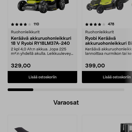
4.0 viidestä
arvostelut
4.5 viidestä
arvostelut
110
478
tähdestä
t
Ruohonleikkurit
Ruohonleikkurit
Keräävä akkuruohonleikkuri
Ryobi Keräävä
18 V Ryobi RY18LM37A-240
akkuruohonleikkuri Bi
18 V, RLM18X33B50
2 kpl 4,0 Ah:n akkua. Jopa 225
Keräävä akkuruohonleikk
m²:n yhdellä akulla. Leikkuuleveys
lannoittaa nurmikon tai k
37 cm. Ryobi R...
ruohosilpun. Ryobin ker...
329,00
399,00
Lisää ostoskoriin
Lisää ostoskoriin
Varaosat