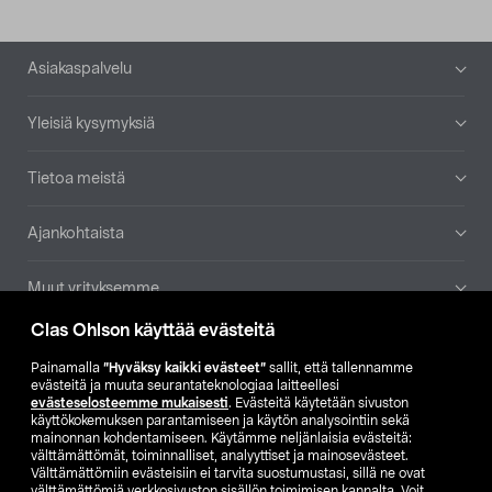
Alatunniste
Asiakaspalvelu
Yleisiä kysymyksiä
Tietoa meistä
Ajankohtaista
Muut yrityksemme
Clas Ohlson käyttää evästeitä
Etsi myymälä
Painamalla
”Hyväksy kaikki evästeet”
sallit, että tallennamme
evästeitä ja muuta seurantateknologiaa laitteellesi
SE
NO
FI
evästeselosteemme mukaisesti
. Evästeitä käytetään sivuston
käyttökokemuksen parantamiseen ja käytön analysointiin sekä
FI
SV
mainonnan kohdentamiseen. Käytämme neljänlaisia evästeitä:
välttämättömät, toiminnalliset, analyyttiset ja mainosevästeet.
Välttämättömiin evästeisiin ei tarvita suostumustasi, sillä ne ovat
välttämättömiä verkkosivuston sisällön toimimisen kannalta. Voit