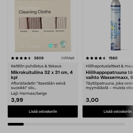
4.5viidestä
arvostelut
4.5viidestä
arvostel
3809
1560
(1,00/kpl)
tähdestä
t
Keittiön puhdistus & tiskaus
Hiilihapotuslaitteet & mau
Mikrokuituliina 32 x 31 cm, 4
Hiilihappopatruuna tä
kpl
vaihto Wassermaxx, 6
Aftonbladetin "itsestään selvä
Täyttöpatruuna, joka ost
suosikki" siiv...
myymälästä – muista ott
patruuna mukaasi m...
Laji:
Harmaa/beige
3,99
3,00
Lisää ostoskoriin
Lisää ostoskoriin