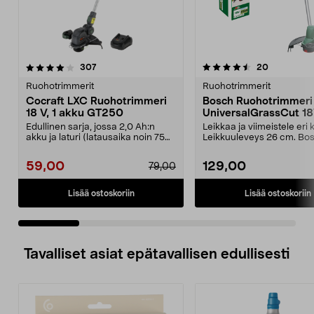
4.5 viidestä
arvostelut
4.5 viidestä
arvostelut
307
20
tähdestä
t
Ruohotrimmerit
Ruohotrimmerit
Cocraft LXC Ruohotrimmeri
Bosch Ruohotrimmeri
18 V, 1 akku GT250
UniversalGrassCut 1
akkukäyttöinen
Edullinen sarja, jossa 2,0 Ah:n
Leikkaa ja viimeistele eri 
akku ja laturi (latausaika noin 75
Leikkuuleveys 26 cm. Bo
minuutissa). ...
UniversalGrassCu...
59,00
129,00
79,00
Lisää ostoskoriin
Lisää ostoskoriin
Tavalliset asiat epätavallisen edullisesti