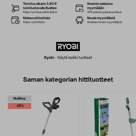
Toimitus alkaen 3,90 €
Ilmainen palautus
toimitustavalla Budbee
myymälään
Katso toimitusvaihtoehdot
365 päivän palautusoikeus
Maksuvaihtoehdot
Nouda myymälästä
Katso ostoehdot
Ilmainen nouto myymälästä
Ryobi
-
Näytä kaikki tuotteet
Saman kategorian hittituotteet
Multibuy
-25%