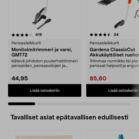
4.5 viidestä
arvostelut
4.5 viidestä
arvostelut
419
34
tähdestä
t
Pensasleikkurit
Pensasleikkurit
Monitoimitrimmeri ja varsi,
Gardena ClassicCut
GMT72
Akkukäyttöiset ruoho
pyörillä
Kätevä johdoton puutarhatrimmeri
Trimmaa nurmikko tai pie
pensaiden, pensasaitojen ja
pensaat helposti ja ergon
nurmikon reunusten ...
Akkukäyttöiset Ga...
44,95
85,60
Lisää ostoskoriin
Lisää ostoskoriin
Tavalliset asiat epätavallisen edullisesti