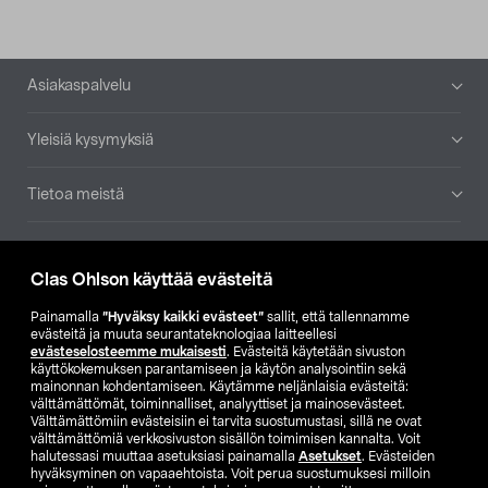
Alatunniste
Asiakaspalvelu
Yleisiä kysymyksiä
Tietoa meistä
Ajankohtaista
Clas Ohlson käyttää evästeitä
Muut yrityksemme
Painamalla
”Hyväksy kaikki evästeet”
sallit, että tallennamme
evästeitä ja muuta seurantateknologiaa laitteellesi
evästeselosteemme mukaisesti
. Evästeitä käytetään sivuston
Etsi myymälä
käyttökokemuksen parantamiseen ja käytön analysointiin sekä
mainonnan kohdentamiseen. Käytämme neljänlaisia evästeitä:
välttämättömät, toiminnalliset, analyyttiset ja mainosevästeet.
SE
NO
FI
Välttämättömiin evästeisiin ei tarvita suostumustasi, sillä ne ovat
välttämättömiä verkkosivuston sisällön toimimisen kannalta. Voit
FI
SV
halutessasi muuttaa asetuksiasi painamalla
Asetukset
. Evästeiden
hyväksyminen on vapaaehtoista. Voit perua suostumuksesi milloin