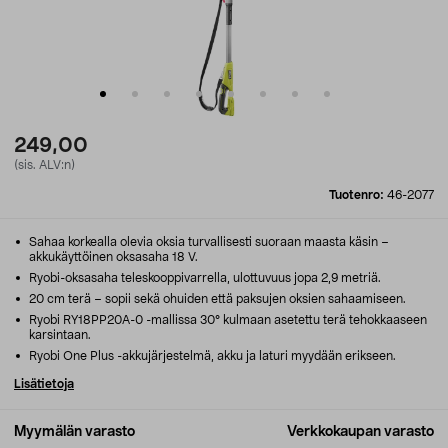
249,00
(sis. ALV:n)
Tuotenro:
46-2077
Sahaa korkealla olevia oksia turvallisesti suoraan maasta käsin –
akkukäyttöinen oksasaha 18 V.
Ryobi-oksasaha teleskooppivarrella, ulottuvuus jopa 2,9 metriä.
20 cm terä – sopii sekä ohuiden että paksujen oksien sahaamiseen.
Ryobi RY18PP20A-0 -mallissa 30° kulmaan asetettu terä tehokkaaseen
karsintaan.
Ryobi One Plus -akkujärjestelmä, akku ja laturi myydään erikseen.
Lisätietoja
Myymälän varasto
Verkkokaupan varasto