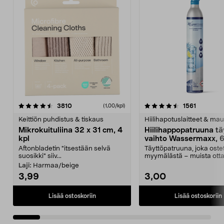
4.5viidestä
arvostelut
4.5viidestä
arvostelu
3810
1561
(1,00/kpl)
tähdestä
t
Keittiön puhdistus & tiskaus
Hiilihapotuslaitteet & mau
Mikrokuituliina 32 x 31 cm, 4
Hiilihappopatruuna tä
kpl
vaihto Wassermaxx, 6
Aftonbladetin "itsestään selvä
Täyttöpatruuna, joka ost
suosikki" siiv...
myymälästä – muista ott
patruuna mukaasi m...
Laji:
Harmaa/beige
3,99
3,00
Lisää ostoskoriin
Lisää ostoskoriin