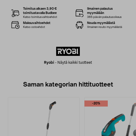
Toimitus alkaen 3,90 €
Ilmainen palautus
toimitustavalla Budbee
myymälään
Katso toimitusvaihtoehdot
365 päivän palautusoikeus
Maksuvaihtoehdot
Nouda myymälästä
Katso ostoehdot
Ilmainen nouto myymälästä
Ryobi
-
Näytä kaikki tuotteet
Saman kategorian hittituotteet
-20%