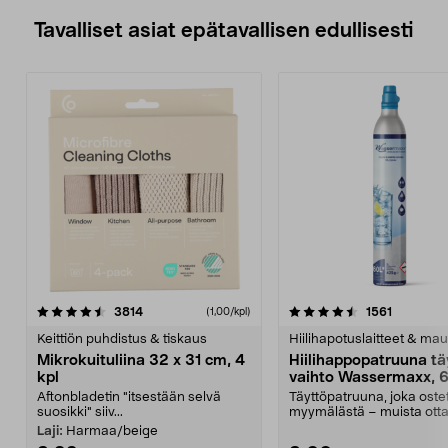
Tavalliset asiat epätavallisen edullisesti
4.5viidestä
arvostelut
4.5viidestä
arvostelu
3814
1561
(1,00/kpl)
tähdestä
t
Keittiön puhdistus & tiskaus
Hiilihapotuslaitteet & mau
Mikrokuituliina 32 x 31 cm, 4
Hiilihappopatruuna tä
kpl
vaihto Wassermaxx, 6
Aftonbladetin "itsestään selvä
Täyttöpatruuna, joka ost
suosikki" siiv...
myymälästä – muista ott
patruuna mukaasi m...
Laji:
Harmaa/beige