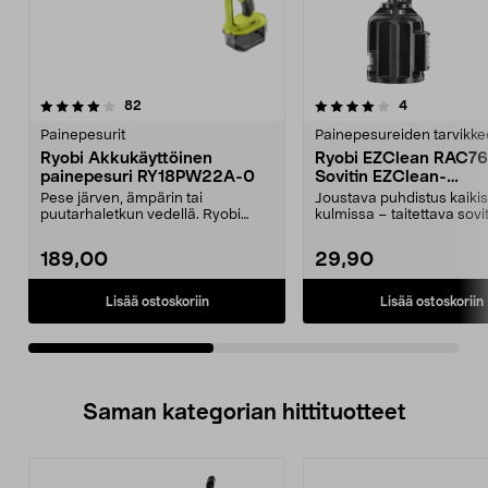
4.0viidestä
arvostelut
5.0viidestä
arvostelut
82
4
tähdestä
t
Painepesurit
Painepesureiden tarvikke
Ryobi Akkukäyttöinen
Ryobi EZClean RAC7
painepesuri RY18PW22A-0
Sovitin EZClean-
painepesuriin
Pese järven, ämpärin tai
Joustava puhdistus kaiki
puutarhaletkun vedellä. Ryobi
kulmissa – taitettava sovi
RY18PW22A-0 – akkukäyttöi...
EZClean-painepesuriin....
189,00
29,90
Lisää ostoskoriin
Lisää ostoskoriin
Saman kategorian hittituotteet