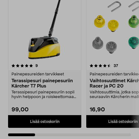
4.5 viidestä
arvostelut
4.0 viidestä
arvostelut
9
37
tähdestä
t
Painepesureiden tarvikkeet
Painepesureiden tarvikke
Terassipesuri painepesuriin
Vaihtosuuttimet Kärch
Kärcher T7 Plus
Racer ja PC 20
Terassipesuri painepesuriin sopii
Vaihtosuuttimia, jotka sop
hyvin helppoon ja roiskeettomaan
seuraaviin Kärcherin mall
painepesuun. ...
Ajoneuvon alusta...
99,00
16,90
Lisää ostoskoriin
Lisää ostoskoriin