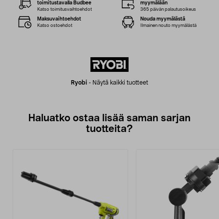
toimitustavalla Budbee
myymälään
Katso toimitusvaihtoehdot
365 päivän palautusoikeus
Maksuvaihtoehdot
Nouda myymälästä
Katso ostoehdot
Ilmainen nouto myymälästä
Ryobi
-
Näytä kaikki tuotteet
Haluatko ostaa lisää saman sarjan
tuotteita?