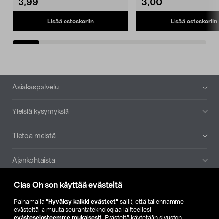
3,99
3,00
Lisää ostoskoriin
Lisää ostoskoriin
Alatunniste
Asiakaspalvelu
Yleisiä kysymyksiä
Tietoa meistä
Ajankohtaista
Clas Ohlson käyttää evästeitä
Muut yrityksemme
Painamalla
”Hyväksy kaikki evästeet”
sallit, että tallennamme
Etsi myymälä
evästeitä ja muuta seurantateknologiaa laitteellesi
evästeselosteemme mukaisesti
. Evästeitä käytetään sivuston