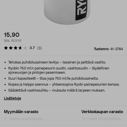
15,90
(sis. ALV:n)
3.7
(
6
)
Tuotenro:
41-3764
Tehokas puhdistusaineen levitys – tasainen ja peittävä vaahto.
Ryobin 750 ml:n painepesurin suutin, vaahtosuutin – täydellinen
ajoneuvojen ja pintojen pesemiseen.
Suuri kapasiteetti – tilaa jopa 750 ml:lle puhdistusainetta.
Nopea ja helppo asennus – yhteensopiva Ryobi-painepesurien kanssa.
Säädettävä vaahtosuihku – mukauta määrä tarpeen mukaan.
Lisätietoja
Myymälän varasto
Verkkokaupan varasto
Hakee varastosaldoa...
Hakee varastosaldoa...