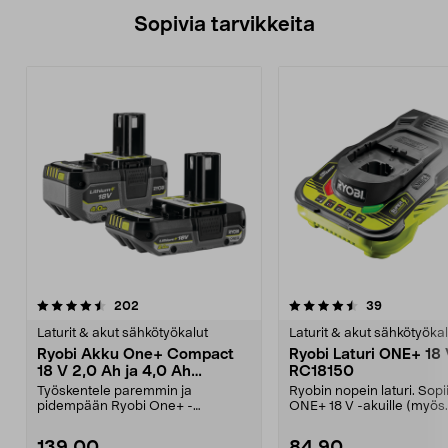
Sopivia tarvikkeita
4.5viidestä
arvostelut
4.5viidestä
arvostelut
202
39
tähdestä
t
Laturit & akut sähkötyökalut
Laturit & akut sähkötyökal
Ryobi Akku One+ Compact
Ryobi Laturi ONE+ 18
18 V 2,0 Ah ja 4,0 Ah
RC18150
RB18242X
Työskentele paremmin ja
Ryobin nopein laturi. Sopii
pidempään Ryobi One+ -
ONE+ 18 V -akuille (myös
työkaluillasi. Ryobi Compact
vanhemmille mallei...
RB182...