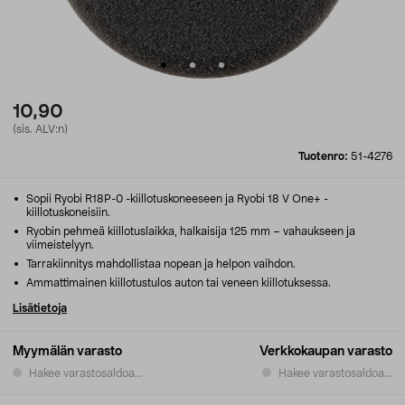
10,90
(sis. ALV:n)
Tuotenro:
51-4276
Sopii Ryobi R18P-0 -kiillotuskoneeseen ja Ryobi 18 V One+ -
kiillotuskoneisiin.
Ryobin pehmeä kiillotuslaikka, halkaisija 125 mm – vahaukseen ja
viimeistelyyn.
Tarrakiinnitys mahdollistaa nopean ja helpon vaihdon.
Ammattimainen kiillotustulos auton tai veneen kiillotuksessa.
Lisätietoja
Myymälän varasto
Verkkokaupan varasto
Hakee varastosaldoa...
Hakee varastosaldoa...