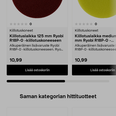
arvostelut
arvostelut
0
0
0.0 viidestä
0.0 viidestä
tähdestä
t
Kiillotuskoneet
Kiillotuskoneet
Kiillotuslaikka 125 mm Ryobi
Kiillotuslaikka mediu
R18P-0 -kiillotuskoneeseen
mm Ryobi R18P-0 -
kiillotuskoneeseen
Alkuperäinen lisävaruste Ryobi
Alkuperäinen lisävaruste
R18P-0 -kiillotuskoneeseen. Ryobi
R18P-0 -kiillotuskoneese
RAKPCP01 – kiil...
RAKPPP01 -kiill...
10,99
10,99
Lisää ostoskoriin
Lisää ostoskoriin
Saman kategorian hittituotteet