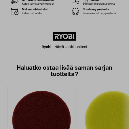
toimitustavalla Budbee
myymälään
Katso toimitusvaihtoehdot
365 päivän palautusoikeus
Maksuvaihtoehdot
Nouda myymälästä
Katso ostoehdot
Ilmainen nouto myymälästä
Ryobi
-
Näytä kaikki tuotteet
Haluatko ostaa lisää saman sarjan
tuotteita?