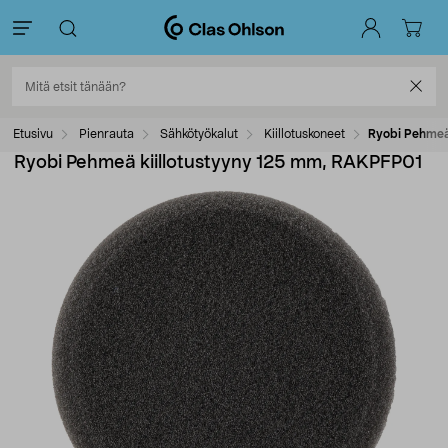
Etusivu
Pienrauta
Sähkötyökalut
Kiillotuskoneet
Ryobi Pehmeä
Ryobi Pehmeä kiillotustyyny 125 mm, RAKPFP01