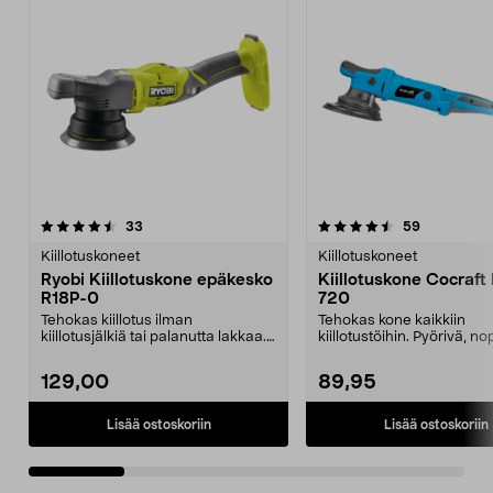
4.5 viidestä
arvostelut
4.5 viidestä
arvostelut
33
59
tähdestä
t
Kiillotuskoneet
Kiillotuskoneet
Ryobi Kiillotuskone epäkesko
Kiillotuskone Cocraft
R18P-0
720
Tehokas kiillotus ilman
Tehokas kone kaikkiin
kiillotusjälkiä tai palanutta lakkaa.
kiillotustöihin. Pyörivä, no
Ryobi R18P-0 antaa...
helppokäyttöinen kone. ...
129,00
89,95
Lisää ostoskoriin
Lisää ostoskoriin