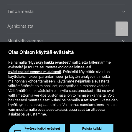
Tietoa meistä
Ajankohtaista
Product
+
quantity
Muut yrityksemme
Clas Ohlson käyttää evästeitä
Etsi myymälä
Painamalla
”Hyväksy kaikki evästeet”
sallit, että tallennamme
evästeitä ja muuta seurantateknologiaa laitteellesi
SE
NO
FI
evästeselosteemme mukaisesti
. Evästeitä käytetään sivuston
käyttökokemuksen parantamiseen ja käytön analysointiin sekä
FI
SV
mainonnan kohdentamiseen. Käytämme neljänlaisia evästeitä:
välttämättömät, toiminnalliset, analyyttiset ja mainosevästeet.
Välttämättömiin evästeisiin ei tarvita suostumustasi, sillä ne ovat
välttämättömiä verkkosivuston sisällön toimimisen kannalta. Voit
halutessasi muuttaa asetuksiasi painamalla
Asetukset
. Evästeiden
hyväksyminen on vapaaehtoista. Voit perua suostumuksesi milloin
vain muuttamalla evästeasetuksiasi, apua saat tarvittaessa
asiakaspalvelustamme.
Club Clas
Ostoehdot
Tietosuojaseloste
Näytä hinnat ilman ALV:a
Hyväksy kaikki evästeet
Poista kaikki
Lisää ostoskoriin
(1)