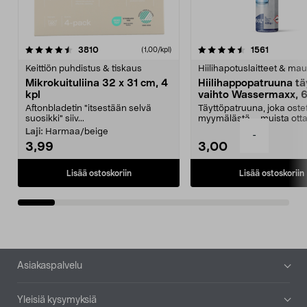
4.5viidestä
arvostelut
4.5viidestä
arvostelu
3810
1561
(1,00/kpl)
tähdestä
t
Keittiön puhdistus & tiskaus
Hiilihapotuslaitteet & mau
Mikrokuituliina 32 x 31 cm, 4
Hiilihappopatruuna tä
kpl
vaihto Wassermaxx, 6
Aftonbladetin "itsestään selvä
Täyttöpatruuna, joka ost
suosikki" siiv...
myymälästä – muista ott
patruuna mukaasi m...
Laji:
Harmaa/beige
-
3,99
3,00
Lisää ostoskoriin
Lisää ostoskoriin
Alatunniste
Asiakaspalvelu
Yleisiä kysymyksiä